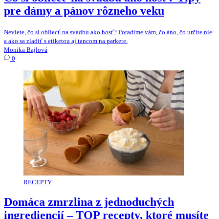
pre dámy a pánov rôzneho veku
Neviete, čo si obliecť na svadbu ako hosť? Poradíme vám, čo áno, čo určite nie
a ako sa zladiť s etiketou aj tancom na parkete.
Monika Bajlová
0
RECEPTY
Domáca zmrzlina z jednoduchých
ingrediencií – TOP recepty, ktoré musíte