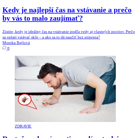
Kedy je najlepší čas na vstávanie a prečo
by vás to malo zaujímať?
Zistite, kedy je ideálny čas na vstávanie podľa vedy aj vlastných pocitov. Prečo
sa oplatí vstávať skôr – a ako sa to dá naučiť bez utrpenia?
Monika Bajlová
0
ZDRAVIE