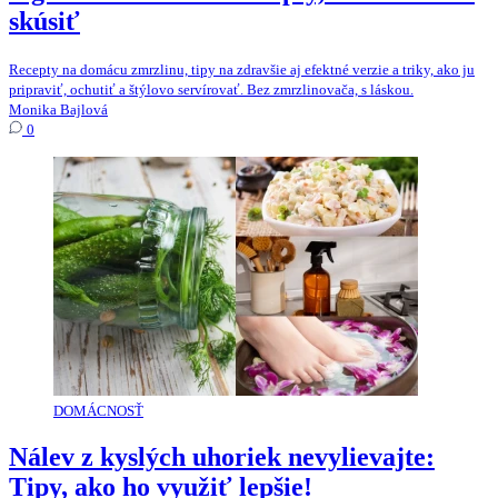
skúsiť
Recepty na domácu zmrzlinu, tipy na zdravšie aj efektné verzie a triky, ako ju
pripraviť, ochutiť a štýlovo servírovať. Bez zmrzlinovača, s láskou.
Monika Bajlová
0
DOMÁCNOSŤ
Nálev z kyslých uhoriek nevylievajte:
Tipy, ako ho využiť lepšie!