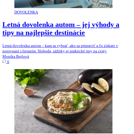
DOVOLENKA
Letná dovolenka autom – jej výhody a
tipy na najlepšie destinácie
Letná dovolenka autom – kam sa vybrať, ako sa pripraviť a čo získate v
porovnaní s lietaním. Sloboda, zážitky aj praktické tipy na cesty.
Monika Bajlová
0