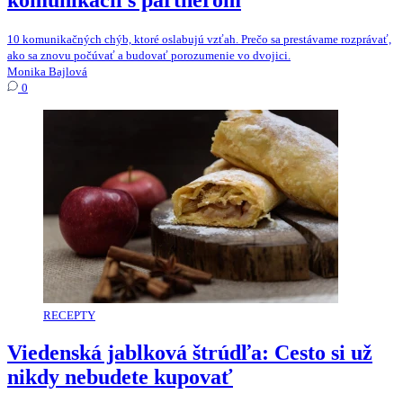
komunikácii s partnerom
10 komunikačných chýb, ktoré oslabujú vzťah. Prečo sa prestávame rozprávať,
ako sa znovu počúvať a budovať porozumenie vo dvojici.
Monika Bajlová
0
RECEPTY
Viedenská jablková štrúdľa: Cesto si už
nikdy nebudete kupovať