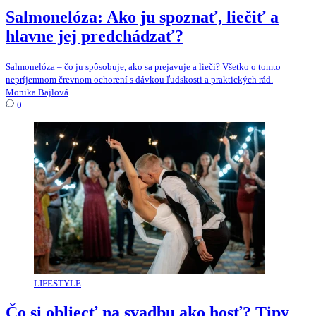
Salmonelóza: Ako ju spoznať, liečiť a
hlavne jej predchádzať?
Salmonelóza – čo ju spôsobuje, ako sa prejavuje a lieči? Všetko o tomto
nepríjemnom črevnom ochorení s dávkou ľudskosti a praktických rád.
Monika Bajlová
0
LIFESTYLE
Čo si obliecť na svadbu ako hosť? Tipy