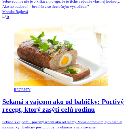
Sebavedomie nie je o kriku ani o egu. Je to tiché vedomie vlastnej hodnoty.
Ako ho budovať – bez fráz a so skutočným výsledkom?
Monika Bajlová
0
RECEPTY
Sekaná s vajcom ako od babičky: Poctivý
recept, ktorý zasýti celú rodinu
Sekaná s vajcom – poctivý recept ako od mamy. Vonia domovom, sýti hlad aj
spomienky. Tradičný postup, tipy na obmeny a servírovanie.