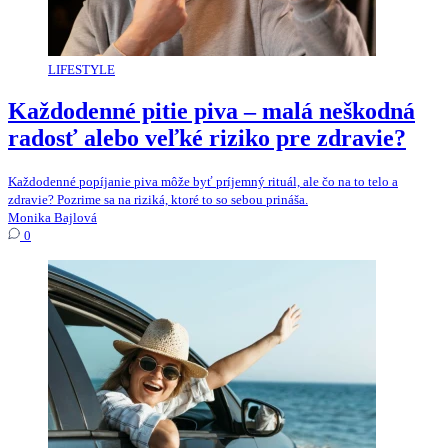
LIFESTYLE
Každodenné pitie piva – malá neškodná
radosť alebo veľké riziko pre zdravie?
Každodenné popíjanie piva môže byť príjemný rituál, ale čo na to telo a
zdravie? Pozrime sa na riziká, ktoré to so sebou prináša.
Monika Bajlová
0