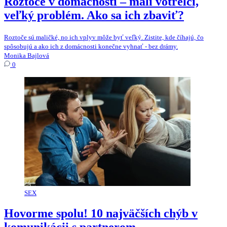
Roztoče v domácnosti – malí votrelci,
veľký problém. Ako sa ich zbaviť?
Roztoče sú maličké, no ich vplyv môže byť veľký. Zistite, kde číhajú, čo
spôsobujú a ako ich z domácnosti konečne vyhnať - bez drámy.
Monika Bajlová
0
SEX
Hovorme spolu! 10 najväčších chýb v