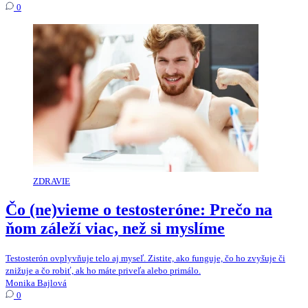
0
ZDRAVIE
Čo (ne)vieme o testosteróne: Prečo na
ňom záleží viac, než si myslíme
Testosterón ovplyvňuje telo aj myseľ. Zistite, ako funguje, čo ho zvyšuje či
znižuje a čo robiť, ak ho máte priveľa alebo primálo.
Monika Bajlová
0