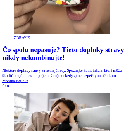
ZDRAVIE
Čo spolu nepasuje? Tieto doplnky stravy
nikdy nekombinujte!
Niektoré doplnky stravy sa nemajú rady. Spoznajte kombinácie, ktoré môžu
škodiť, a vyhnite sa nepríjemným (a niekedy aj nebezpečným) účinkom.
Monika Bajlová
0