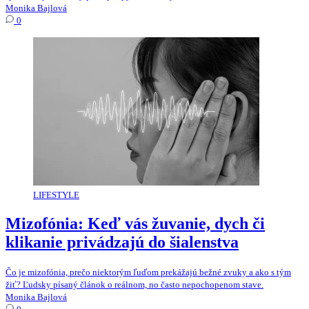
Monika Bajlová
0
LIFESTYLE
Mizofónia: Keď vás žuvanie, dych či
klikanie privádzajú do šialenstva
Čo je mizofónia, prečo niektorým ľuďom prekážajú bežné zvuky a ako s tým
žiť? Ľudsky písaný článok o reálnom, no často nepochopenom stave.
Monika Bajlová