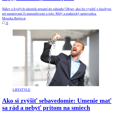
Nálev z kyslých uhoriek nepatrí do odpadu! Objav, ako ho využiť v kuchyni,
pri upratovaní či starostlivosti o telo. Milý a praktický sprievodca.
Monika Bajlová
0
LIFESTYLE
Ako si zvýšiť sebavedomie: Umenie mať
sa rád a nebyť pritom na smiech