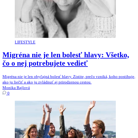
LIFESTYLE
Migréna nie je len bolesť hlavy: Všetko,
čo o nej potrebujete vedieť
Migréna nie je len obyčajná bolesť hlavy. Zistite, prečo vzniká, koho postihuje,
ako ju liečiť a ako ju zvládnuť aj prirodzenou cestou.
Monika Bajlová
0