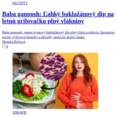
RECEPTY
Baba ganoush: Ľahký baklažánový dip na
letnú grilovačku plný vlákniny
Baba ganoush: jemne dymový baklažánový dip plný chuti a zdravia. Spoznajte
recept, výživové benefity a dôvody, prečo ho skúsiť doma.
Monika Bajlová
0
ZDRAVIE