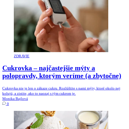
ZDRAVIE
Cukrovka – najčastejšie mýty a
polopravdy, ktorým veríme (a zbytočne)
Cukrovka nie je len o zákaze cukru. Rozlúštite s nami mýty, ktoré okolo nej
kolujú, a zistite, ako to naozaj s tým cukrom je.
Monika Bajlová
0