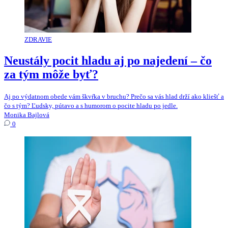
ZDRAVIE
Neustály pocit hladu aj po najedení – čo
za tým môže byť?
Aj po výdatnom obede vám škvŕka v bruchu? Prečo sa vás hlad drží ako kliešť a
čo s tým? Ľudsky, pútavo a s humorom o pocite hladu po jedle.
Monika Bajlová
0