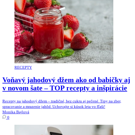
RECEPTY
Voňavý jahodový džem ako od babičky aj
v novom šate – TOP recepty a inšpirácie
Recepty na jahodový džem – tradičné, bez cukru aj pečené. Tipy na zber,
spracovanie a mrazenie jahôd. Uchovajte si kúsok leta vo fľaši!
Monika Bajlová
0