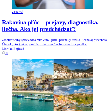
ZDRAVÍ
Rakovina pľúc – prejavy, diagnostika,
liečba. Ako jej predchádzať?
Zrozumiteľný sprievodca rakovinou pľúc: príznaky, riziká, liečba aj prevencia.
Článok, ktorý vám pomôže zorientovať sa bez strachu a paniky.
Monika Bajlová
0