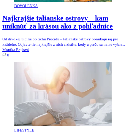
DOVOLENKA
Najkrajšie talianske ostrovy – kam
uniknúť za krásou ako z pohľadnice
Od divokej Sicílie po tichú Procidu – talianske ostrovy ponúkajú raj pre
každého. Objavte tie najkrajšie z nich a zistite, kedy a prečo sa na ne vybra...
Monika Bajlová
0
LIFESTYLE