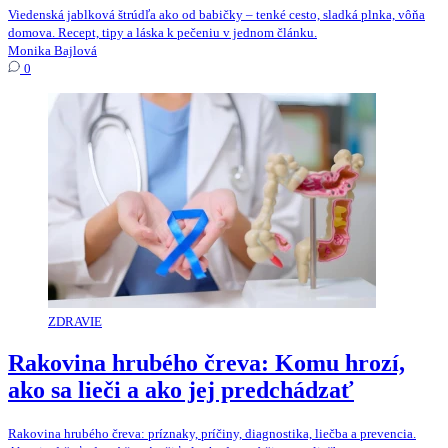
Viedenská jablková štrúdľa ako od babičky – tenké cesto, sladká plnka, vôňa
domova. Recept, tipy a láska k pečeniu v jednom článku.
Monika Bajlová
0
ZDRAVIE
Rakovina hrubého čreva: Komu hrozí,
ako sa lieči a ako jej predchádzať
Rakovina hrubého čreva: príznaky, príčiny, diagnostika, liečba a prevencia.