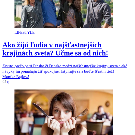
LIFESTYLE
Ako žijú ľudia v najšťastnejších
krajinách sveta? Učme sa od nich!
Zistite, prečo patrí Fínsko či Dánsko medzi najšťastnejšie krajiny sveta a aké
návyky im pomáhajú žiť spokojne. Inšpirujte sa a buďte šťastní tiež!
Monika Bajlová
0