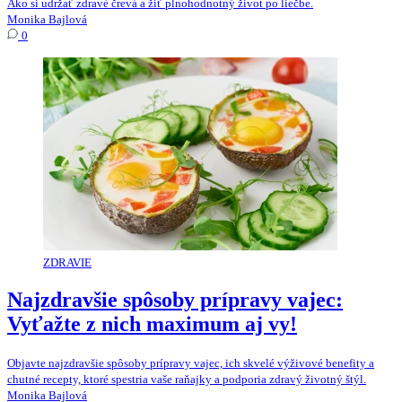
Ako si udržať zdravé črevá a žiť plnohodnotný život po liečbe.
Monika Bajlová
0
ZDRAVIE
Najzdravšie spôsoby prípravy vajec:
Vyťažte z nich maximum aj vy!
Objavte najzdravšie spôsoby prípravy vajec, ich skvelé výživové benefity a
chutné recepty, ktoré spestria vaše raňajky a podporia zdravý životný štýl.
Monika Bajlová