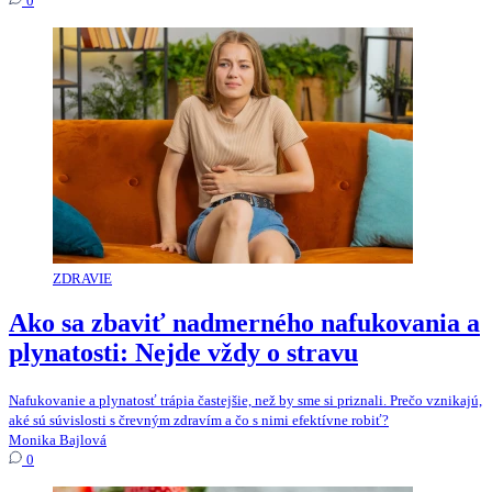
0
ZDRAVIE
Ako sa zbaviť nadmerného nafukovania a
plynatosti: Nejde vždy o stravu
Nafukovanie a plynatosť trápia častejšie, než by sme si priznali. Prečo vznikajú,
aké sú súvislosti s črevným zdravím a čo s nimi efektívne robiť?
Monika Bajlová
0