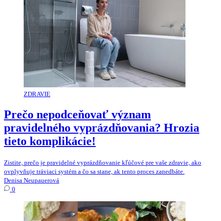
ZDRAVIE
Prečo nepodceňovať význam
pravidelného vyprázdňovania? Hrozia
tieto komplikácie!
Zistite, prečo je pravidelné vyprázdňovanie kľúčové pre vaše zdravie, ako
ovplyvňuje tráviaci systém a čo sa stane, ak tento proces zanedbáte.
Denisa Neupauerová
0