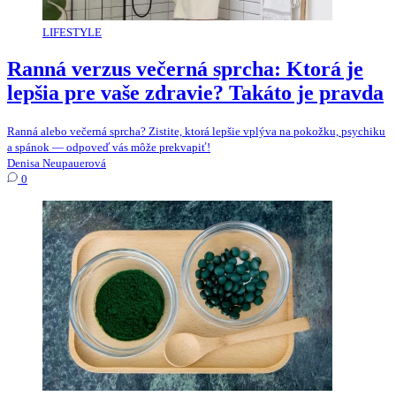
LIFESTYLE
Ranná verzus večerná sprcha: Ktorá je
lepšia pre vaše zdravie? Takáto je pravda
Ranná alebo večerná sprcha? Zistite, ktorá lepšie vplýva na pokožku, psychiku
a spánok — odpoveď vás môže prekvapiť!
Denisa Neupauerová
0