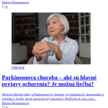
Denisa Neupauerová
0
ZDRAVIE
Parkinsonova choroba – aké sú hlavné
prejavy ochorenia? Je možná liečba?
Objavte dôležité fakty o Parkinsonovej chorobe, jej príznakoch, diagnostike a
pokroku v liečbe, ktoré menia životy pacientov. Prečítajte si viac a poc...
Denisa Neupauerová
0