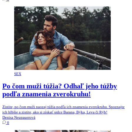
SEX
Po čom muži túžia? Odhaľ jeho túžby
podľa znamenia zverokruhu!
Zistite, po čom muži naozaj túžia podľa ich znamenia zverokruhu. Spoznajte
ich hlbšie a zistite, ako si získať srdce Barana, Býka, Leva či Rýb!
Denisa Neupauerová
0