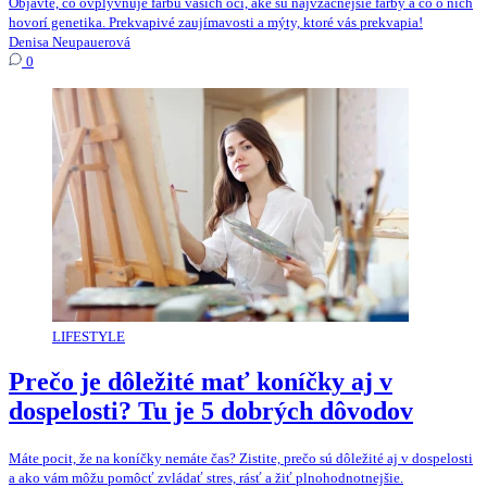
Objavte, čo ovplyvňuje farbu vašich očí, aké sú najvzácnejšie farby a čo o nich
hovorí genetika. Prekvapivé zaujímavosti a mýty, ktoré vás prekvapia!
Denisa Neupauerová
0
LIFESTYLE
Prečo je dôležité mať koníčky aj v
dospelosti? Tu je 5 dobrých dôvodov
Máte pocit, že na koníčky nemáte čas? Zistite, prečo sú dôležité aj v dospelosti
a ako vám môžu pomôcť zvládať stres, rásť a žiť plnohodnotnejšie.