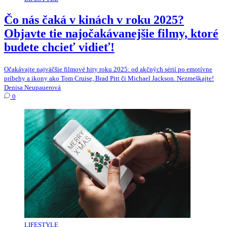
Čo nás čaká v kinách v roku 2025?
Objavte tie najočakávanejšie filmy, ktoré
budete chcieť vidieť!
Očakávajte najväčšie filmové hity roku 2025: od akčných sérií po emotívne
príbehy a ikony ako Tom Cruise, Brad Pitt či Michael Jackson. Nezmeškajte!
Denisa Neupauerová
0
LIFESTYLE