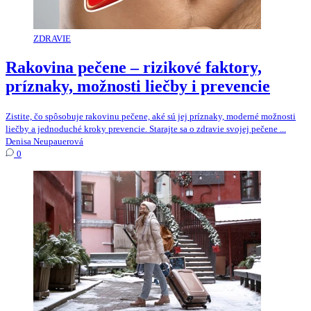
ZDRAVIE
Rakovina pečene – rizikové faktory,
príznaky, možnosti liečby i prevencie
Zistite, čo spôsobuje rakovinu pečene, aké sú jej príznaky, moderné možnosti
liečby a jednoduché kroky prevencie. Starajte sa o zdravie svojej pečene ...
Denisa Neupauerová
0