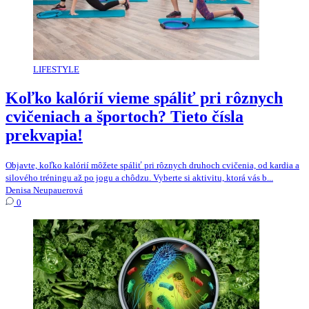
LIFESTYLE
Koľko kalórií vieme spáliť pri rôznych
cvičeniach a športoch? Tieto čísla
prekvapia!
Objavte, koľko kalórií môžete spáliť pri rôznych druhoch cvičenia, od kardia a
silového tréningu až po jogu a chôdzu. Vyberte si aktivitu, ktorá vás b...
Denisa Neupauerová
0