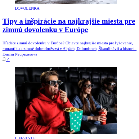
DOVOLENKA
Tipy a inšpirácie na najkrajšie miesta pre
zimnú dovolenku v Európe
Hľadáte zimnú dovolenku v Európe? Objavte najkrajšie miesta pre lyžovanie,
romantiku a zimné dobrodružstvá v Alpách, Dolomitoch, Škandinávii a histori...
Denisa Neupauerová
0
LIFESTYLE