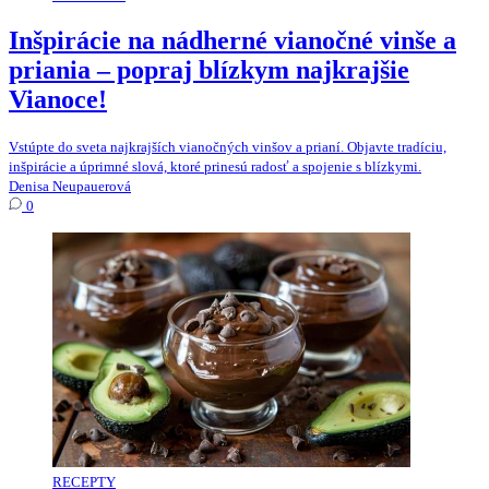
Inšpirácie na nádherné vianočné vinše a
priania – popraj blízkym najkrajšie
Vianoce!
Vstúpte do sveta najkrajších vianočných vinšov a prianí. Objavte tradíciu,
inšpirácie a úprimné slová, ktoré prinesú radosť a spojenie s blízkymi.
Denisa Neupauerová
0
RECEPTY