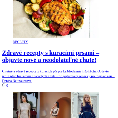
RECEPTY
Zdravé recepty s kuracími prsami –
objavte nové a neodolateľné chute!
Chutné a zdravé recepty z kuracích pŕs pre každodennú inšpiráciu. Objavte
jedlá plné bielkovín a skvelých chutí – od jogurtovej omáčky po thajské kari...
Denisa Neupauerová
0