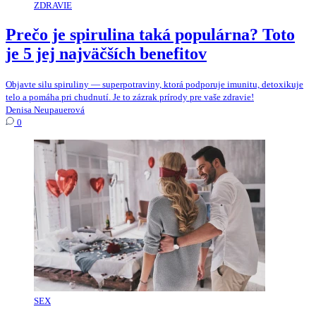
ZDRAVIE
Prečo je spirulina taká populárna? Toto
je 5 jej najväčších benefitov
Objavte silu spiruliny — superpotraviny, ktorá podporuje imunitu, detoxikuje
telo a pomáha pri chudnutí. Je to zázrak prírody pre vaše zdravie!
Denisa Neupauerová
0
SEX