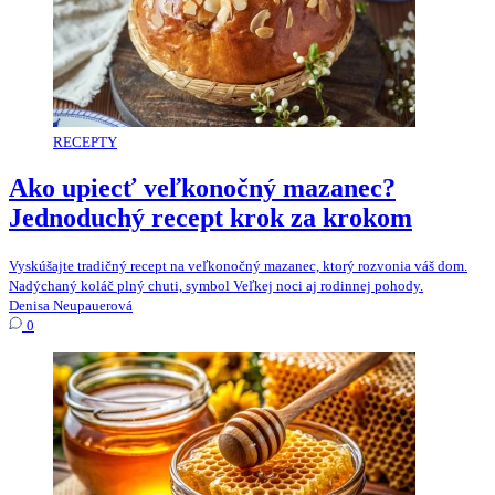
RECEPTY
Ako upiecť veľkonočný mazanec?
Jednoduchý recept krok za krokom
Vyskúšajte tradičný recept na veľkonočný mazanec, ktorý rozvonia váš dom.
Nadýchaný koláč plný chuti, symbol Veľkej noci aj rodinnej pohody.
Denisa Neupauerová
0