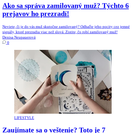
Ako sa správa zamilovaný muž? Týchto 6
prejavov ho prezradí!
Neviete, či je do vás muž skutočne zamilovaný? Odhaľte jeho pocity cez jemné
signály, ktoré prezradia viac než slová. Zistite, čo robí zamilovaný muž!
Denisa Neupauerová
0
LIFESTYLE
Zaujímate sa o veštenie? Toto je 7