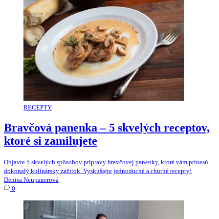
RECEPTY
Bravčová panenka – 5 skvelých receptov,
ktoré si zamilujete
Objavte 5 skvelých spôsobov prípravy bravčovej panenky, ktoré vám prinesú
dokonalý kulinársky zážitok. Vyskúšajte jednoduché a chutné recepty!
Denisa Neupauerová
0