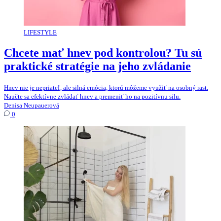
LIFESTYLE
Chcete mať hnev pod kontrolou? Tu sú
praktické stratégie na jeho zvládanie
Hnev nie je nepriateľ, ale silná emócia, ktorú môžeme využiť na osobný rast.
Naučte sa efektívne zvládať hnev a premeniť ho na pozitívnu silu.
Denisa Neupauerová
0