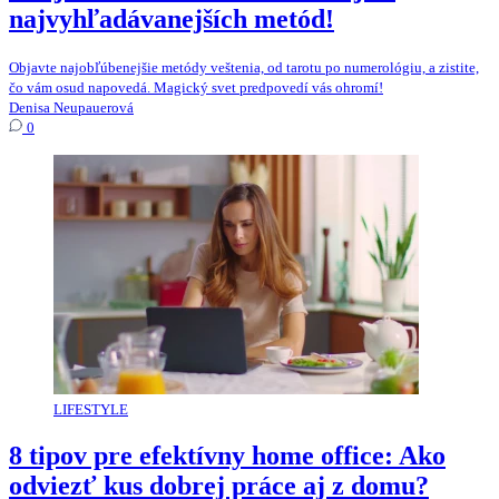
najvyhľadávanejších metód!
Objavte najobľúbenejšie metódy veštenia, od tarotu po numerológiu, a zistite,
čo vám osud napovedá. Magický svet predpovedí vás ohromí!
Denisa Neupauerová
0
LIFESTYLE
8 tipov pre efektívny home office: Ako
odviezť kus dobrej práce aj z domu?