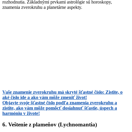
rozhodnutia. Základnými prvkami astrológie sú horoskopy,
znamenia zverokruhu a planetárne aspekty.
Vaše znamenie zverokruhu má skryté šťastné číslo: Zistite, o
aké číslo ide a ako vám môže zmeniť život!
Objavte svoje šťastné číslo podľa znamenia zverokruhu a
zistite, ako vám môže pomôcť dosiahnuť šťastie, úspech a
harmóniu v živote!
6. Veštenie z plameňov (Lychnomantia)