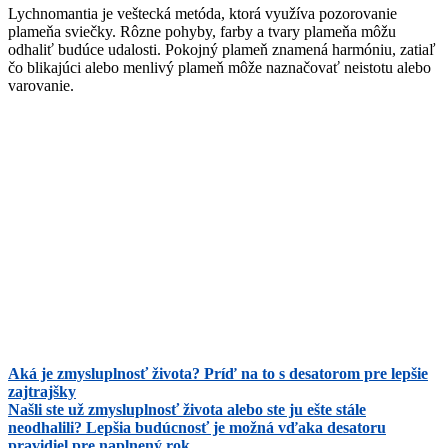
Lychnomantia je veštecká metóda, ktorá využíva pozorovanie
plameňa sviečky. Rôzne pohyby, farby a tvary plameňa môžu
odhaliť budúce udalosti. Pokojný plameň znamená harmóniu, zatiaľ
čo blikajúci alebo menlivý plameň môže naznačovať neistotu alebo
varovanie.
Aká je zmysluplnosť života? Príď na to s desatorom pre lepšie
zajtrajšky
Našli ste už zmysluplnosť života alebo ste ju ešte stále
neodhalili? Lepšia budúcnosť je možná vďaka desatoru
pravidiel pre naplnený rok.