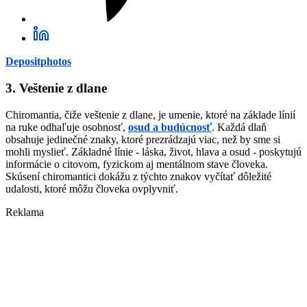
Depositphotos
3. Veštenie z dlane
Chiromantia, čiže veštenie z dlane, je umenie, ktoré na základe línií
na ruke odhaľuje osobnosť,
osud a budúcnosť
. Každá dlaň
obsahuje jedinečné znaky, ktoré prezrádzajú viac, než by sme si
mohli myslieť. Základné línie - láska, život, hlava a osud - poskytujú
informácie o citovom, fyzickom aj mentálnom stave človeka.
Skúsení chiromantici dokážu z týchto znakov vyčítať dôležité
udalosti, ktoré môžu človeka ovplyvniť.
Reklama