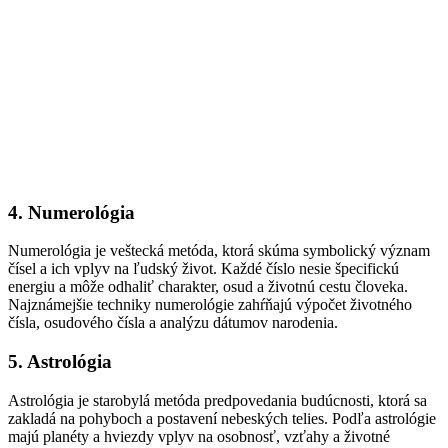
4. Numerológia
Numerológia je veštecká metóda, ktorá skúma symbolický význam
čísel a ich vplyv na ľudský život. Každé číslo nesie špecifickú
energiu a môže odhaliť charakter, osud a životnú cestu človeka.
Najznámejšie techniky numerológie zahŕňajú výpočet životného
čísla, osudového čísla a analýzu dátumov narodenia.
5. Astrológia
Astrológia je starobylá metóda predpovedania budúcnosti, ktorá sa
zakladá na pohyboch a postavení nebeských telies. Podľa astrológie
majú planéty a hviezdy vplyv na osobnosť, vzťahy a životné