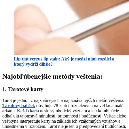
Lip tint verzus lip stain: Aký je medzi nimi rozdiel a
ktorý vydrží dlhšie?
Najobľúbenejšie metódy veštenia:
1. Tarotové karty
Tarot je jednou z najznámejších a najuznávanejších metód veštenia.
Tarotový balíček
obsahuje 78 kariet rozdelených na veľkú a malú
arkánu. Každá karta nesie symbolický význam a ich kombinácie
odhaľujú tajomstvá minulosti, prítomnosti i budúcnosti. Veštec alebo
veštkyna interpretuje karty na základe ich vzájomných vzťahov a
umiestnenia v rozložení. Tarot nie je len o predpovedaní budúcnosti,