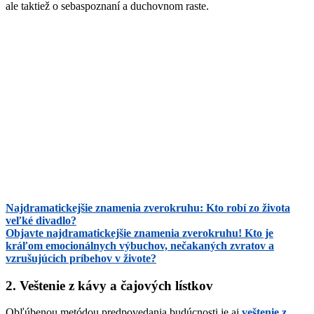
ale taktiež o sebaspoznaní a duchovnom raste.
Najdramatickejšie znamenia zverokruhu: Kto robí zo života
veľké divadlo?
Objavte najdramatickejšie znamenia zverokruhu! Kto je
kráľom emocionálnych výbuchov, nečakaných zvratov a
vzrušujúcich príbehov v živote?
2. Veštenie z kávy a čajových lístkov
Obľúbenou metódou predpovedania budúcnosti je aj
veštenie z