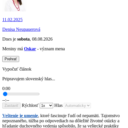
11.02.2025
Denisa Neupauerová
Dnes je
sobota
, 08.08.2026
Meniny má
Oskar
- význam mena
Prehrať
Vypočuť článok
Pripravujem slovenský hlas...
0:00
--:--
Rýchlosť
Hlas
Zastaviť
Veštenie je umenie
, ktoré fascinuje ľudí od nepamäti. Tajomstvo
nepoznaného, túžba po odpovediach na dôležité životné otázky a
hľadanie duchovného vedenia spôsobilo, že sa veštecké praktiky