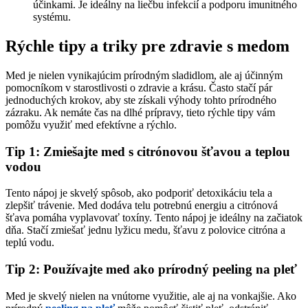
účinkami. Je ideálny na liečbu infekcií a podporu imunitného
systému.
Rýchle tipy a triky pre zdravie s medom
Med je nielen vynikajúcim prírodným sladidlom, ale aj účinným
pomocníkom v starostlivosti o zdravie a krásu. Často stačí pár
jednoduchých krokov, aby ste získali výhody tohto prírodného
zázraku. Ak nemáte čas na dlhé prípravy, tieto rýchle tipy vám
pomôžu využiť med efektívne a rýchlo.
Tip 1: Zmiešajte med s citrónovou šťavou a teplou
vodou
Tento nápoj je skvelý spôsob, ako podporiť detoxikáciu tela a
zlepšiť trávenie. Med dodáva telu potrebnú energiu a citrónová
šťava pomáha vyplavovať toxíny. Tento nápoj je ideálny na začiatok
dňa. Stačí zmiešať jednu lyžicu medu, šťavu z polovice citróna a
teplú vodu.
Tip 2: Používajte med ako prírodný peeling na pleť
Med je skvelý nielen na vnútorne využitie, ale aj na vonkajšie. Ako