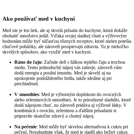
Ako používať med v kuchyni
Med nie je len liek, ale aj skvelá prísada do kuchyne, ktorá dokáže
obohatiť množstvo jedál. Vďaka svojej sladkej chuti a výživovým
hodnotám môže byť súčasťou rôznych receptov, ktoré nielen potešia
chuťové poháriky, ale zároveň prospievajú zdraviu. Tu je niekoľko
skvelých spôsobov, ako využiť med v kuchyni.
Ráno do čaju
: Začnite deň s šálkou teplého čaju a trochou
medu. Tento jednoduchý nápoj vás zahreje, zároveň vám
dodá energiu a posilní imunitu. Med je skvelý aj na
upokojenie podráždeného hrdla, takže ideálne aj pri
prechladnutí.
V smoothies
: Med je výborným doplnkom do ovocných
alebo zeleninových smoothies. Je to prirodzené sladidlo, ktoré
dodá nápojom chuť, no zároveň pridáva aj výživné látky. V
kombinácii s ovocím, zeleninou a ďalšími prísadami si
pripravíte skutočne zdravý a chutný nápoj.
Na pečenie
: Med môže byť skvelou alternatívou k cukru pri
pečení. Nezabudnite však, že med je sladší ako bežný cukor,