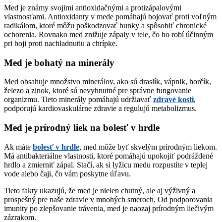
Med je známy svojimi antioxidačnými a protizápalovými
vlastnosťami. Antioxidanty v mede pomáhajú bojovať proti voľným
radikálom, ktoré môžu poškodzovať bunky a spôsobiť chronické
ochorenia. Rovnako med znižuje zápaly v tele, čo ho robí účinným
pri boji proti nachladnutiu a chrípke.
Med je bohatý na minerály
Med obsahuje množstvo minerálov, ako sú draslík, vápnik, horčík,
železo a zinok, ktoré sú nevyhnutné pre správne fungovanie
organizmu. Tieto minerály pomáhajú udržiavať
zdravé kosti
,
podporujú kardiovaskulárne zdravie a regulujú metabolizmus.
Med je prírodný liek na bolesť v hrdle
Ak máte
bolesť v hrdle
, med môže byť skvelým prírodným liekom.
Má antibakteriálne vlastnosti, ktoré pomáhajú upokojiť podráždené
hrdlo a zmierniť zápal. Stačí, ak si lyžicu medu rozpustíte v teplej
vode alebo čaji, čo vám poskytne úľavu.
Tieto fakty ukazujú, že med je nielen chutný, ale aj výživný a
prospešný pre naše zdravie v mnohých smeroch. Od podporovania
imunity po zlepšovanie trávenia, med je naozaj prírodným liečivým
zázrakom.