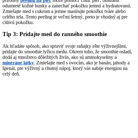
prírodný
peeling na pleť
môže pomôcť čistiť pleť, odstrániť
odumreté kožné bunky a zanechať pokožku jemnú a hydratovanú.
Zmiešajte med s cukrom a jemne masírujte pokožku tváre alebo
celého tela. Tento peeling je veľmi šetrný, preto je vhodný aj pre
citlivú pokožku.
Tip 3: Pridajte med do ranného smoothie
Ak hľadáte spôsob, ako spraviť svoje raňajky ešte výživnejšími,
pridajte do smoothie lyžicu medu. Okrem toho, že smoothie osladí,
dodá aj množstvo dôležitých živín, ako sú aminokyseliny a
mineráne látky
. Zmiešajte med s ovocím, ako je banán, jahody a
špenát, pre výživný a chutný nápoj, ktorý vás nabije energiou na
celý deň.