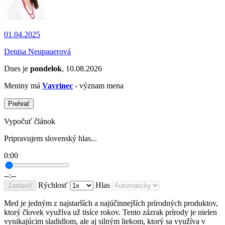
01.04.2025
Denisa Neupauerová
Dnes je
pondelok
, 10.08.2026
Meniny má
Vavrinec
- význam mena
Prehrať
Vypočuť článok
Pripravujem slovenský hlas...
0:00
--:--
Rýchlosť
Hlas
Zastaviť
Med je jedným z najstarších a najúčinnejších prírodných produktov,
ktorý človek využíva už tisíce rokov. Tento zázrak prírody je nielen
vynikajúcim sladidlom, ale aj silným liekom, ktorý sa využíva v