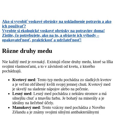
Ako si vyrobiť voskové obrúsky na uskladnenie potravín a ako
ich používať?
Vyrobte si ekologické voskové obrúsky na potraviny doma!
Zistite, čo potrebujete, ako na to, a objavte ich výhody –
opakovateľnosť, praktickosť a udržateľnosť!
Rôzne druhy medu
Nie každý med je rovnaký. Existujú rôzne druhy medu, ktoré sa líšia
svojimi vlastnosťami, a to v závislosti od kvetu, z ktorého
pochádzajú.
Kvetový med
: Tento typ medu pochádza zo sladkých kvetov
a je veľmi obľúbený kvôli svojej jemnej chuti. Kvetový med
je skvelý na sladenie nápojov alebo na pečenie.
Lesný med
: Lesný med pochádza z nektáru stromov a má
silnejšiu chuť a tmavšiu farbu. Je bohatý na minerály a je
ideálny na liečebné účely.
Manukový med
: Tento vzácny med pochádza z Nového
Zélandu a je známy svojimi silnými antibakteriálnymi