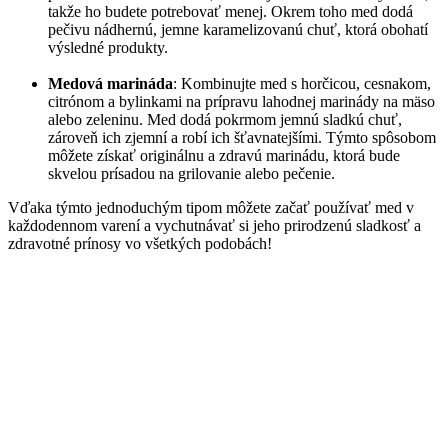
takže ho budete potrebovať menej. Okrem toho med dodá
pečivu nádhernú, jemne karamelizovanú chuť, ktorá obohatí
výsledné produkty.
Medová marináda
: Kombinujte med s horčicou, cesnakom,
citrónom a bylinkami na prípravu lahodnej marinády na mäso
alebo zeleninu. Med dodá pokrmom jemnú sladkú chuť,
zároveň ich zjemní a robí ich šťavnatejšími. Týmto spôsobom
môžete získať originálnu a zdravú marinádu, ktorá bude
skvelou prísadou na grilovanie alebo pečenie.
Vďaka týmto jednoduchým tipom môžete začať používať med v
každodennom varení a vychutnávať si jeho prirodzenú sladkosť a
zdravotné prínosy vo všetkých podobách!