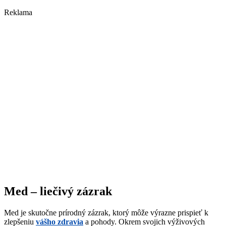
Reklama
Med – liečivý zázrak
Med je skutočne prírodný zázrak, ktorý môže výrazne prispieť k
zlepšeniu
vášho zdravia
a pohody. Okrem svojich výživových