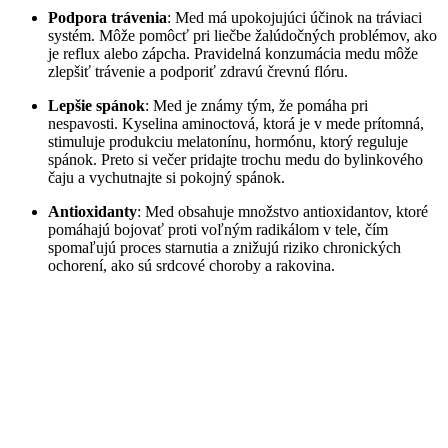
Podpora trávenia
: Med má upokojujúci účinok na tráviaci
systém. Môže pomôcť pri liečbe žalúdočných problémov, ako
je reflux alebo zápcha. Pravidelná konzumácia medu môže
zlepšiť trávenie a podporiť zdravú črevnú flóru.
Lepšie spánok
: Med je známy tým, že pomáha pri
nespavosti. Kyselina aminoctová, ktorá je v mede prítomná,
stimuluje produkciu melatonínu, hormónu, ktorý reguluje
spánok. Preto si večer pridajte trochu medu do bylinkového
čaju a vychutnajte si pokojný spánok.
Antioxidanty
: Med obsahuje množstvo antioxidantov, ktoré
pomáhajú bojovať proti voľným radikálom v tele, čím
spomaľujú proces starnutia a znižujú riziko chronických
ochorení, ako sú srdcové choroby a rakovina.