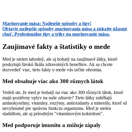
Marinovanie mäsa: Najlepšie spôsoby a tipy!
Objavte najlepšie spôsoby marinovania mäsa a získajte úžasnú
chuť. Profesionálne tipy a triky na marinovanie mäsa.
Zaujímavé fakty a štatistiky o mede
Med je nielen lahodný, ale aj bohatý na zaujímavé látky, ktoré
poskytujú širokú škálu zdravotných benefitov. Ak sa chcete
dozvedieť viac, tieto fakty o mede vás určite ohromia.
Med obsahuje viac ako 300 rôznych látok
Vedeli ste, že med je bohatý na viac ako 300 rôznych látok, ktoré
majú pozitívny vplyv na naše zdravie? Tieto látky zahŕňajú
aminokyseliny, vitamíny, enzýmy, antioxidanty a minerály, ktoré sú
nevyhnutné pre správnu funkciu organizmu. Med je nielen
sladidlom, ale aj prírodným "vitamínovým kokteilom".
Med podporuje imunitu a znižuje zápaly