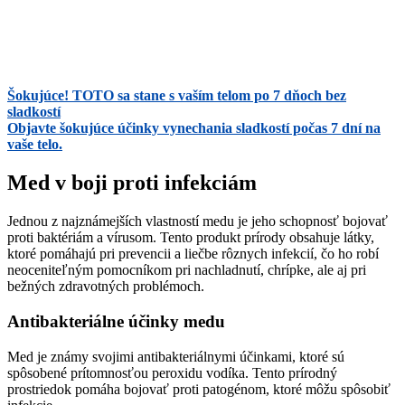
Šokujúce! TOTO sa stane s vaším telom po 7 dňoch bez
sladkostí
Objavte šokujúce účinky vynechania sladkostí počas 7 dní na
vaše telo.
Med v boji proti infekciám
Jednou z najznámejších vlastností medu je jeho schopnosť bojovať
proti baktériám a vírusom. Tento produkt prírody obsahuje látky,
ktoré pomáhajú pri prevencii a liečbe rôznych infekcií, čo ho robí
neoceniteľným pomocníkom pri nachladnutí, chrípke, ale aj pri
bežných zdravotných problémoch.
Antibakteriálne účinky medu
Med je známy svojimi antibakteriálnymi účinkami, ktoré sú
spôsobené prítomnosťou peroxidu vodíka. Tento prírodný
prostriedok pomáha bojovať proti patogénom, ktoré môžu spôsobiť