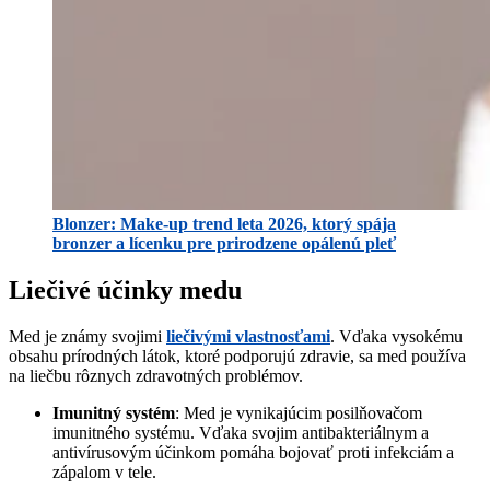
Blonzer: Make-up trend leta 2026, ktorý spája
bronzer a lícenku pre prirodzene opálenú pleť
Liečivé účinky medu
Med je známy svojimi
liečivými vlastnosťami
. Vďaka vysokému
obsahu prírodných látok, ktoré podporujú zdravie, sa med používa
na liečbu rôznych zdravotných problémov.
Imunitný systém
: Med je vynikajúcim posilňovačom
imunitného systému. Vďaka svojim antibakteriálnym a
antivírusovým účinkom pomáha bojovať proti infekciám a
zápalom v tele.