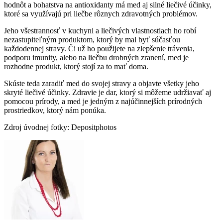
hodnôt a bohatstva na antioxidanty má med aj silné liečivé účinky,
ktoré sa využívajú pri liečbe rôznych zdravotných problémov.
Jeho všestrannosť v kuchyni a liečivých vlastnostiach ho robí
nezastupiteľným produktom, ktorý by mal byť súčasťou
každodennej stravy. Či už ho použijete na zlepšenie trávenia,
podporu imunity, alebo na liečbu drobných zranení, med je
rozhodne produkt, ktorý stojí za to mať doma.
Skúste teda zaradiť med do svojej stravy a objavte všetky jeho
skryté liečivé účinky. Zdravie je dar, ktorý si môžeme udržiavať aj
pomocou prírody, a med je jedným z najúčinnejších prírodných
prostriedkov, ktorý nám ponúka.
Zdroj úvodnej fotky: Depositphotos