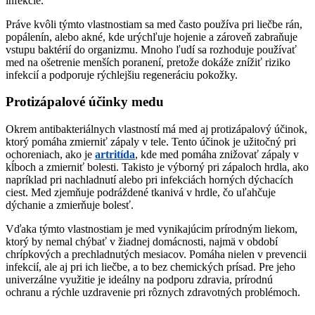
infekcie.
Práve kvôli týmto vlastnostiam sa med často používa pri liečbe rán,
popálenín, alebo akné, kde urýchľuje hojenie a zároveň zabraňuje
vstupu baktérií do organizmu. Mnoho ľudí sa rozhoduje používať
med na ošetrenie menších poranení, pretože dokáže znížiť riziko
infekcií a podporuje rýchlejšiu regeneráciu pokožky.
Protizápalové účinky medu
Okrem antibakteriálnych vlastností má med aj protizápalový účinok,
ktorý pomáha zmierniť zápaly v tele. Tento účinok je užitočný pri
ochoreniach, ako je
artritída
, kde med pomáha znižovať zápaly v
kĺboch a zmierniť bolesti. Takisto je výborný pri zápaloch hrdla, ako
napríklad pri nachladnutí alebo pri infekciách horných dýchacích
ciest. Med zjemňuje podráždené tkanivá v hrdle, čo uľahčuje
dýchanie a zmierňuje bolesť.
Vďaka týmto vlastnostiam je med vynikajúcim prírodným liekom,
ktorý by nemal chýbať v žiadnej domácnosti, najmä v období
chrípkových a prechladnutých mesiacov. Pomáha nielen v prevencii
infekcií, ale aj pri ich liečbe, a to bez chemických prísad. Pre jeho
univerzálne využitie je ideálny na podporu zdravia, prírodnú
ochranu a rýchle uzdravenie pri rôznych zdravotných problémoch.