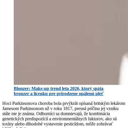
Blonzer: Make-up trend leta 2026, ktorý spája
bronzer a lícenku pre prirodzene opálenú pleť
Hoci Parkinsonova choroba bola prvýkrát opísaná britským lekárom
Jamesom Parkinsonom už v roku 1817, presná príčina jej vzniku
stále nie je známa. Odborníci sa domnievajú, že kombinácia
genetických predispozícií a environmentálnych faktorov, ako sú
toxíny alebo dlhodobé vystavenie pesticídom, môže zohrávať