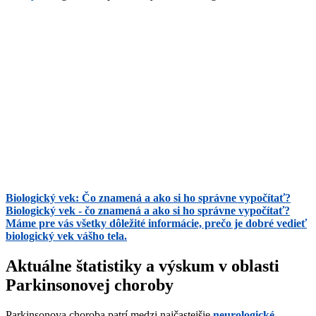
Biologický vek: Čo znamená a ako si ho správne vypočítať?
Biologický vek - čo znamená a ako si ho správne vypočítať?
Máme pre vás všetky dôležité informácie, prečo je dobré vedieť
biologický vek vášho tela.
Aktuálne štatistiky a výskum v oblasti
Parkinsonovej choroby
Parkinsonova choroba patrí medzi najčastejšie
neurologické