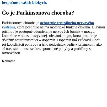
bezpečnosť vašich blízkych.
Čo je Parkinsonova choroba?
Parkinsonova choroba je
ochorenie centrálneho nervového
systému
, ktoré postihuje najmä motorické funkcie človeka. Hlavnou
príčinou je postupné odumieranie nervových buniek v mozgu,
konkrétne v oblasti nazývanej substantia nigra, ktorá produkuje
dôležitý neurotransmiter – dopamín. Dopamín hrá kľúčovú úlohu
pri koordinácii pohybov a jeho nedostatok vedie k príznakom, ako
sú tras, stuhnutosť svalov, spomalené pohyby a problémy s
rovnováhou.
Reklama