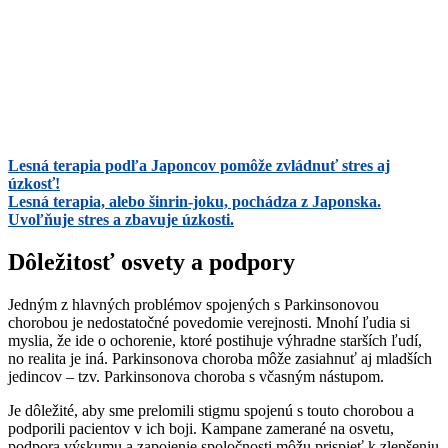
Lesná terapia podľa Japoncov pomôže zvládnuť stres aj
úzkosť!
Lesná terapia, alebo šinrin-joku, pochádza z Japonska.
Uvoľňuje stres a zbavuje úzkosti.
Dôležitosť osvety a podpory
Jedným z hlavných problémov spojených s Parkinsonovou
chorobou je nedostatočné povedomie verejnosti. Mnohí ľudia si
myslia, že ide o ochorenie, ktoré postihuje výhradne starších ľudí,
no realita je iná. Parkinsonova choroba môže zasiahnuť aj mladších
jedincov – tzv. Parkinsonova choroba s včasným nástupom.
Je dôležité, aby sme prelomili stigmu spojenú s touto chorobou a
podporili pacientov v ich boji. Kampane zamerané na osvetu,
podpora výskumu a zapojenie spoločnosti môžu prispieť k zlepšeniu