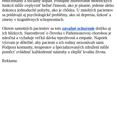
emocionálny a sociálny dopad. Postupné zhoršovanie motorických
funkcií môže ovplyvniť bežné činnosti, ako je písanie, jedenie alebo
dokonca jednoduché pohyby, ako je chôdza. U mnohých pacientov
sa pridávajú aj psychologické problémy, ako sú depresia, úzkosť a
zmeny v kognitívnych schopnostiach.
Okrem samotných pacientov sa toto
závažné ochorenie
dotýka aj
ich blízkych. Starostlivosť o človeka s Parkinsonovou chorobou je
náročná a vyžaduje veľkú dávku trpezlivosti a empatie. Napriek
výzvam je dôležité, aby pacienti a ich rodiny nezostávali sami.
Podpora komunity, terapeutov a špecializovaných združení môže
pomôcť zvládnuť každodenné nástrahy a zlepšiť kvalitu života.
Reklama