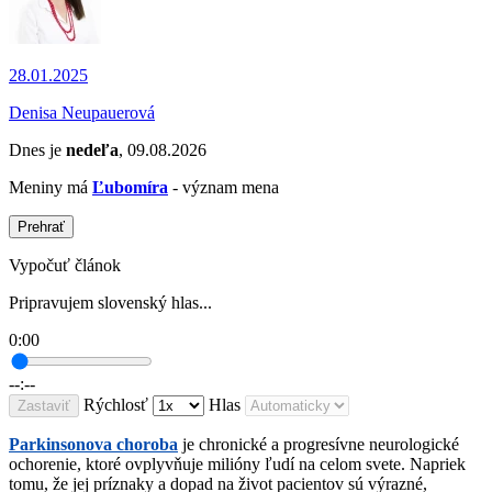
28.01.2025
Denisa Neupauerová
Dnes je
nedeľa
, 09.08.2026
Meniny má
Ľubomíra
- význam mena
Prehrať
Vypočuť článok
Pripravujem slovenský hlas...
0:00
--:--
Rýchlosť
Hlas
Zastaviť
Parkinsonova choroba
je chronické a progresívne neurologické
ochorenie, ktoré ovplyvňuje milióny ľudí na celom svete. Napriek
tomu, že jej príznaky a dopad na život pacientov sú výrazné,