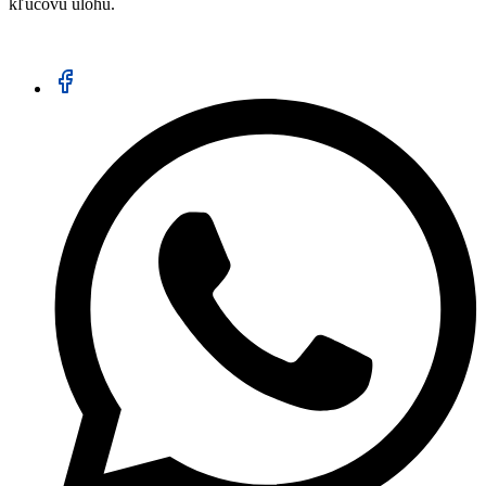
kľúčovú úlohu.