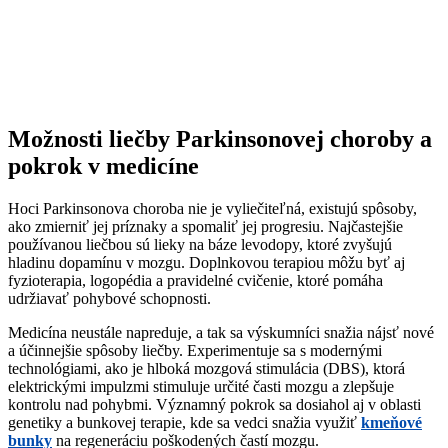
Možnosti liečby Parkinsonovej choroby a
pokrok v medicíne
Hoci Parkinsonova choroba nie je vyliečiteľná, existujú spôsoby,
ako zmierniť jej príznaky a spomaliť jej progresiu. Najčastejšie
používanou liečbou sú lieky na báze levodopy, ktoré zvyšujú
hladinu dopamínu v mozgu. Doplnkovou terapiou môžu byť aj
fyzioterapia, logopédia a pravidelné cvičenie, ktoré pomáha
udržiavať pohybové schopnosti.
Medicína neustále napreduje, a tak sa výskumníci snažia nájsť nové
a účinnejšie spôsoby liečby. Experimentuje sa s modernými
technológiami, ako je hlboká mozgová stimulácia (DBS), ktorá
elektrickými impulzmi stimuluje určité časti mozgu a zlepšuje
kontrolu nad pohybmi. Významný pokrok sa dosiahol aj v oblasti
genetiky a bunkovej terapie, kde sa vedci snažia využiť
kmeňové
bunky
na regeneráciu poškodených častí mozgu.