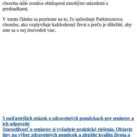
choroba stále zostáva obklopená mnohými otáznikmi a
predsudkami.
V tomto článku sa pozrieme na to, čo spôsobuje Parkinsonovu
chorobu, ako ovplyvňuje každodenný život a prečo je dôležité, aby
sme sa o nej dozvedeli viac.
5 najčastejších otázok o zdravotných pomôckach pre seniorov a
ich odpovede
Starostlivosť o seniorov si vyžaduje praktické riešenia. Objavte
tipy na výber zdravotných pomôcok a zlepšite kvalitu života a