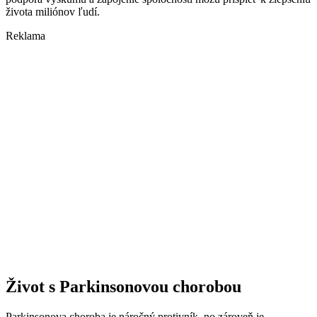
života miliónov ľudí.
Reklama
Život s Parkinsonovou chorobou
Parkinsonova choroba je náročný protivník, no zároveň je