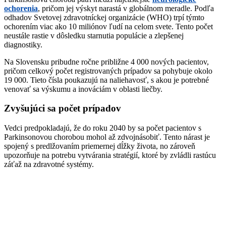
ochorenia
, pričom jej výskyt narastá v globálnom meradle. Podľa
odhadov Svetovej zdravotníckej organizácie (WHO) trpí týmto
ochorením viac ako 10 miliónov ľudí na celom svete. Tento počet
neustále rastie v dôsledku starnutia populácie a zlepšenej
diagnostiky.
Na Slovensku pribudne ročne približne 4 000 nových pacientov,
pričom celkový počet registrovaných prípadov sa pohybuje okolo
19 000. Tieto čísla poukazujú na naliehavosť, s akou je potrebné
venovať sa výskumu a inováciám v oblasti liečby.
Zvyšujúci sa počet prípadov
Vedci predpokladajú, že do roku 2040 by sa počet pacientov s
Parkinsonovou chorobou mohol až zdvojnásobiť. Tento nárast je
spojený s predlžovaním priemernej dĺžky života, no zároveň
upozorňuje na potrebu vytvárania stratégií, ktoré by zvládli rastúcu
záťaž na zdravotné systémy.