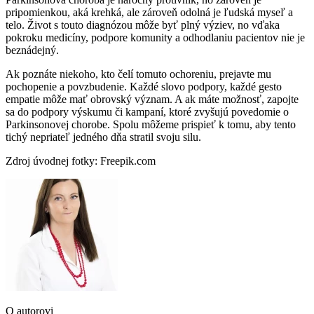
pripomienkou, aká krehká, ale zároveň odolná je ľudská myseľ a
telo. Život s touto diagnózou môže byť plný výziev, no vďaka
pokroku medicíny, podpore komunity a odhodlaniu pacientov nie je
beznádejný.
Ak poznáte niekoho, kto čelí tomuto ochoreniu, prejavte mu
pochopenie a povzbudenie. Každé slovo podpory, každé gesto
empatie môže mať obrovský význam. A ak máte možnosť, zapojte
sa do podpory výskumu či kampaní, ktoré zvyšujú povedomie o
Parkinsonovej chorobe. Spolu môžeme prispieť k tomu, aby tento
tichý nepriateľ jedného dňa stratil svoju silu.
Zdroj úvodnej fotky: Freepik.com
O autorovi