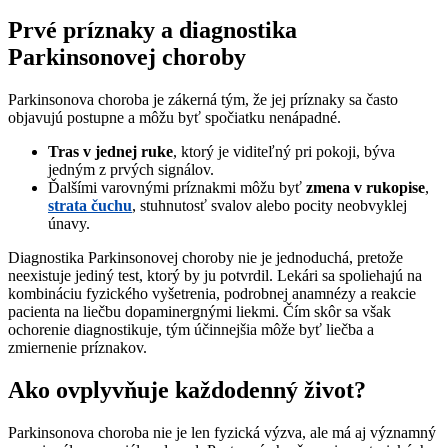
Prvé príznaky a diagnostika
Parkinsonovej choroby
Parkinsonova choroba je zákerná tým, že jej príznaky sa často
objavujú postupne a môžu byť spočiatku nenápadné.
Tras v jednej ruke
, ktorý je viditeľný pri pokoji, býva
jedným z prvých signálov.
Ďalšími varovnými príznakmi môžu byť
zmena v rukopise
,
strata čuchu
, stuhnutosť svalov alebo pocity neobvyklej
únavy.
Diagnostika Parkinsonovej choroby nie je jednoduchá, pretože
neexistuje jediný test, ktorý by ju potvrdil. Lekári sa spoliehajú na
kombináciu fyzického vyšetrenia, podrobnej anamnézy a reakcie
pacienta na liečbu dopaminergnými liekmi. Čím skôr sa však
ochorenie diagnostikuje, tým účinnejšia môže byť liečba a
zmiernenie príznakov.
Ako ovplyvňuje každodenný život?
Parkinsonova choroba nie je len fyzická výzva, ale má aj významný