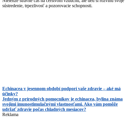
Nielenže strávite čas na čerstvom vzduchu, ale deti si rozvinú svoje
sústredenie, trpezlivosť a pozorovacie schopnosti.
Echinacea v jesennom období podporí vaše zdravie – aké má
účinky?
Jedným z prírodných pomocníkov je echinacea, bylina známa
svojimi imunostimulačnými vlastnosťami. Ako vám pomôže
udržať zdravie počas chladných mesiacov?
Reklama