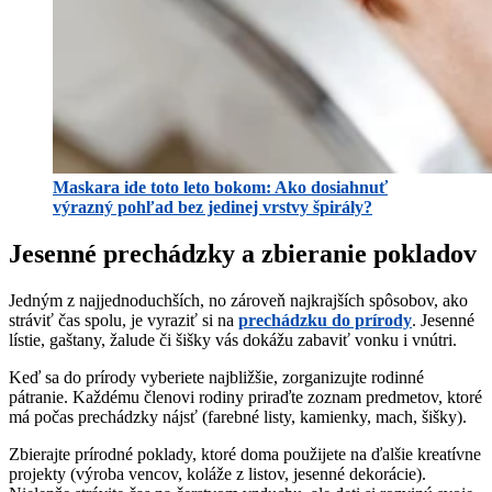
Maskara ide toto leto bokom: Ako dosiahnuť
výrazný pohľad bez jedinej vrstvy špirály?
Jesenné prechádzky a zbieranie pokladov
Jedným z najjednoduchších, no zároveň najkrajších spôsobov, ako
stráviť čas spolu, je vyraziť si na
prechádzku do prírody
. Jesenné
lístie, gaštany, žalude či šišky vás dokážu zabaviť vonku i vnútri.
Keď sa do prírody vyberiete najbližšie, zorganizujte rodinné
pátranie. Každému členovi rodiny priraďte zoznam predmetov, ktoré
má počas prechádzky nájsť (farebné listy, kamienky, mach, šišky).
Zbierajte prírodné poklady, ktoré doma použijete na ďalšie kreatívne
projekty (výroba vencov, koláže z listov, jesenné dekorácie).