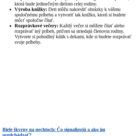
ktorá bude jedinečným dielom celej rodiny.
Výroba knižky:
Deti môžu nakresliť obrázky k vášmu
spoločnému príbehu a vytvoriť tak knižku, ktorú si budete
môcť spoločne čítať.
Rozprávkové večery:
Každý večer si môžete čítať alebo
rozprávať iný príbeh, pričom sa striedajú členovia rodiny.
Vytvorte si pohodlný kútik s dekami, kde si budete rozprávať
svoje príbehy.
Biele škvrny na nechtoch: Čo signalizujú a ako im
predchádzať?