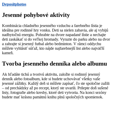
Depositphotos
Jesenné pohybové aktivity
Kombinácia chladného jesenného vzduchu a farebného lístia je
ideálna pre rodinné hry vonku. Deti sa nielen zabavia, ale aj vybijú
nadbytočnú energiu. Pohrabte na dvore napadané lístie a nechajte
deti zaskákať si do veľkej hromady. Vyrazte do parku alebo na dvor
a zahrajte si jesenný futbal alebo bedminton. V rámci oddychu
môžete vyhlásiť súťaž, kto nájde najfarebnejší list alebo najväčší
kameň.
Tvorba jesenného denníka alebo albumu
Ak hľadáte tichú a tvorivú aktivitu, založte si rodinný jesenný
denník alebo fotoalbum, kde si budete uchovávať všetky vaše
jesenné zážitky. Každý deň si môžete zapísať, čo ste spoločne zažili
– od prechádzky až po recept, ktorý ste uvarili. Prilepte doň sušené
listy, fotografie alebo kresby, ktoré deti vytvoria. Na konci sezóny
budete mať krásnu pamätnú knihu plnú spoločných spomienok.