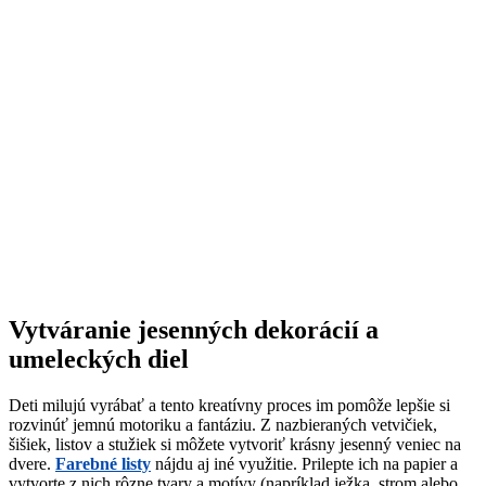
Vytváranie jesenných dekorácií a
umeleckých diel
Deti milujú vyrábať a tento kreatívny proces im pomôže lepšie si
rozvinúť jemnú motoriku a fantáziu. Z nazbieraných vetvičiek,
šišiek, listov a stužiek si môžete vytvoriť krásny jesenný veniec na
dvere.
Farebné listy
nájdu aj iné využitie. Prilepte ich na papier a
vytvorte z nich rôzne tvary a motívy (napríklad ježka, strom alebo