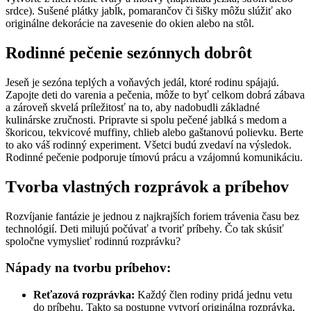
srdce). Sušené plátky jabĺk, pomarančov či šišky môžu slúžiť ako
originálne dekorácie na zavesenie do okien alebo na stôl.
Rodinné pečenie sezónnych dobrôt
Jeseň je sezóna teplých a voňavých jedál, ktoré rodinu spájajú.
Zapojte deti do varenia a pečenia, môže to byť celkom dobrá zábava
a zároveň skvelá príležitosť na to, aby nadobudli základné
kulinárske zručnosti. Pripravte si spolu pečené jablká s medom a
škoricou, tekvicové muffiny, chlieb alebo gaštanovú polievku. Berte
to ako váš rodinný experiment. Všetci budú zvedaví na výsledok.
Rodinné pečenie podporuje tímovú prácu a vzájomnú komunikáciu.
Tvorba vlastných rozprávok a príbehov
Rozvíjanie fantázie je jednou z najkrajších foriem trávenia času bez
technológií. Deti milujú počúvať a tvoriť príbehy. Čo tak skúsiť
spoločne vymyslieť rodinnú rozprávku?
Nápady na tvorbu príbehov:
Reťazová rozprávka:
Každý člen rodiny pridá jednu vetu
do príbehu. Takto sa postupne vytvorí originálna rozprávka,