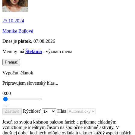
25.10.2024
Monika Bajlová
Dnes je
piatok
, 07.08.2026
Meniny má
Štefánia
- význam mena
Prehrať
Vypočuť článok
Pripravujem slovenský hlas...
0:00
--:--
Rýchlosť
Hlas
Zastaviť
Jeseň so svojou krásnou paletou farieb a príjemne chladným
vzduchom je ideálnym časom na spoločné rodinné aktivity. V
dnešnej dobe, keď technológie ovládajú takmer každý aspekt našich