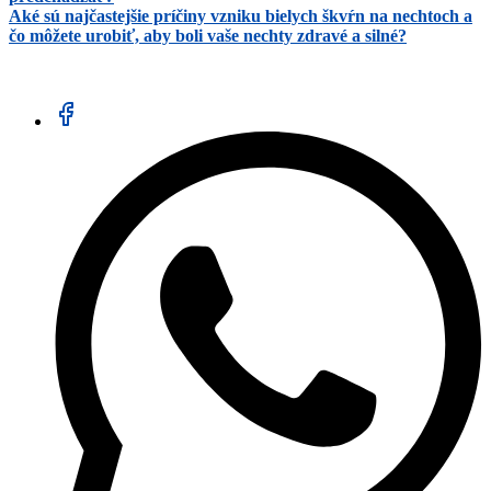
Aké sú najčastejšie príčiny vzniku bielych škvŕn na nechtoch a
čo môžete urobiť, aby boli vaše nechty zdravé a silné?