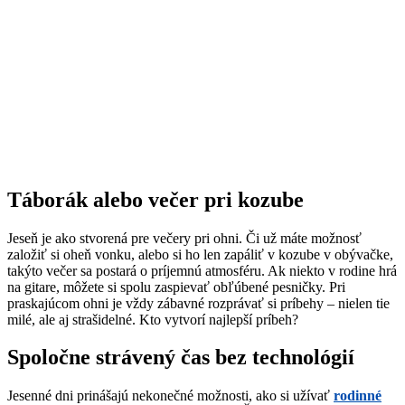
Táborák alebo večer pri kozube
Jeseň je ako stvorená pre večery pri ohni. Či už máte možnosť
založiť si oheň vonku, alebo si ho len zapáliť v kozube v obývačke,
takýto večer sa postará o príjemnú atmosféru. Ak niekto v rodine hrá
na gitare, môžete si spolu zaspievať obľúbené pesničky. Pri
praskajúcom ohni je vždy zábavné rozprávať si príbehy – nielen tie
milé, ale aj strašidelné. Kto vytvorí najlepší príbeh?
Spoločne strávený čas bez technológií
Jesenné dni prinášajú nekonečné možnosti, ako si užívať
rodinné