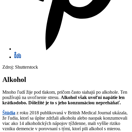
Zdroj: Shutterstock
Alkohol
Mnoho ľudí žije pod tlakom, pričom často siahajú po alkohole. Ten
používajú na uvoľnenie stresu.
Alkohol však uvoľní napätie len
krátkodobo. Dôležité je to s jeho konzumáciou nepreháňať.
Štúdia
z roku 2018 publikovaná v British Medical Journal ukázala,
že ľudia, ktorí sa úplne zdržali alkoholu alebo naopak konzumovali
viac ako 14 alkoholických nápojov týždenne, mali vyššie riziko
vzniku demencie v porovnaní s tými, ktorí pili alkohol s mierou.