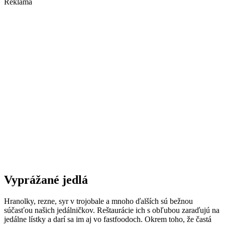
Reklama
Vyprážané jedlá
Hranolky, rezne, syr v trojobale a mnoho ďalších sú bežnou
súčasťou našich jedálničkov. Reštaurácie ich s obľubou zaraďujú na
jedálne lístky a darí sa im aj vo fastfoodoch. Okrem toho, že častá