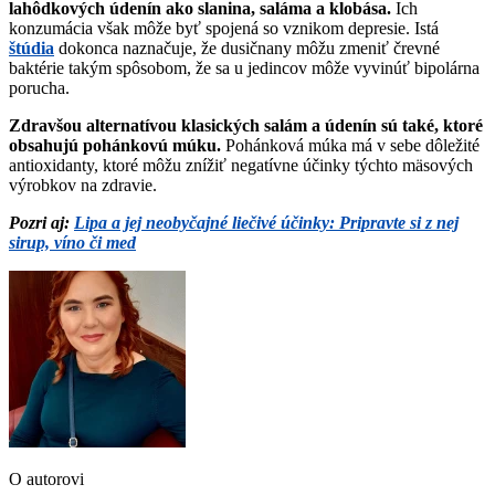
lahôdkových údenín ako slanina, saláma a klobása.
Ich
konzumácia však môže byť spojená so vznikom depresie. Istá
štúdia
dokonca naznačuje, že dusičnany môžu zmeniť črevné
baktérie takým spôsobom, že sa u jedincov môže vyvinúť bipolárna
porucha.
Zdravšou alternatívou klasických salám a údenín sú také, ktoré
obsahujú pohánkovú múku.
Pohánková múka má v sebe dôležité
antioxidanty, ktoré môžu znížiť negatívne účinky týchto mäsových
výrobkov na zdravie.
Pozri aj:
Lipa a jej neobyčajné liečivé účinky: Pripravte si z nej
sirup, víno či med
O autorovi