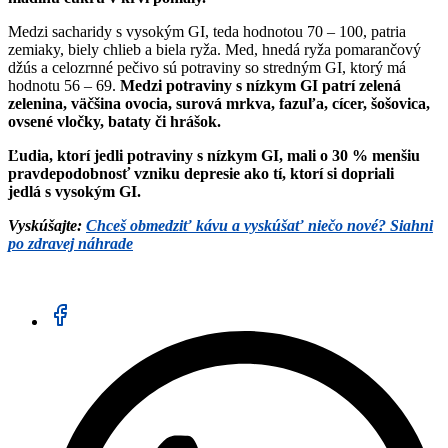
Medzi sacharidy s vysokým GI, teda hodnotou 70 – 100, patria
zemiaky, biely chlieb a biela ryža. Med, hnedá ryža pomarančový
džús a celozrnné pečivo sú potraviny so stredným GI, ktorý má
hodnotu 56 – 69.
Medzi potraviny s nízkym GI patrí zelená
zelenina, väčšina ovocia, surová mrkva, fazuľa, cícer, šošovica,
ovsené vločky, bataty či hrášok.
Ľudia, ktorí jedli potraviny s nízkym GI, mali o 30 % menšiu
pravdepodobnosť vzniku depresie ako tí, ktorí si dopriali
jedlá s vysokým GI.
Vyskúšajte:
Chceš obmedziť kávu a vyskúšať niečo nové? Siahni
po zdravej náhrade