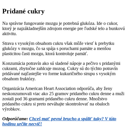
Pridané cukry
Na správne fungovanie mozgu je potrebná glukóza. Ide o cukor,
ktorý je najzákladnejším zdrojom energie pre ľudské telo a bunkovú
aktivitu.
Strava s vysokým obsahom cukru však môže viesť k prebytku
glukózy v mozgu, čo sa spája s poruchami pamäte a menšou
plasticitou časti mozgu, ktorá kontroluje pamäť.
Konzumácia potravín ako sú sladené nápoje a pečivo s pridanými
cukrami, zbytočne zahlcuje mozog. Cukry sú do týchto potravín
pridávané najčastejšie vo forme kukuričného sirupu s vysokým
obsahom fruktózy.
Organizácia American Heart Association odporúča, aby ženy
neskonzumovali viac ako 25 gramov pridaného cukru denne a muži
zostali pod 36 gramami pridaného cukru denne. Množstvo
pridaného cukru si preto neváhajte skontrolovať na obaloch
výrobkov.
Odporúčame:
Chceš mať pevné brucho a spáliť tuky? V túto
hodinu určite necvič!