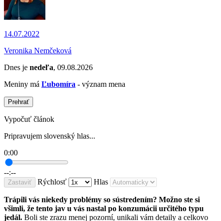
14.07.2022
Veronika Nemčeková
Dnes je
nedeľa
, 09.08.2026
Meniny má
Ľubomíra
- význam mena
Prehrať
Vypočuť článok
Pripravujem slovenský hlas...
0:00
--:--
Rýchlosť
Hlas
Zastaviť
Trápili vás niekedy problémy so sústredením? Možno ste si
všimli, že tento jav u vás nastal po konzumácii určitého typu
jedál.
Boli ste zrazu menej pozorní, unikali vám detaily a celkovo