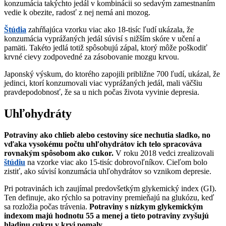
konzumácia takýchto jedál v kombinácii so sedavým zamestnaním
vedie k obezite, radosť z nej nemá ani mozog.
Štúdia
zahŕňajúca vzorku viac ako 18-tisíc ľudí ukázala, že
konzumácia vyprážaných jedál súvisí s nižším skóre v učení a
pamäti. Takéto jedlá totiž spôsobujú zápal, ktorý môže poškodiť
krvné cievy zodpovedné za zásobovanie mozgu krvou.
Japonský výskum, do ktorého zapojili približne 700 ľudí, ukázal, že
jedinci, ktorí konzumovali viac vyprážaných jedál, mali väčšiu
pravdepodobnosť, že sa u nich počas života vyvinie depresia.
Uhľohydráty
Potraviny ako chlieb alebo cestoviny síce nechutia sladko, no
vďaka vysokému počtu uhľohydrátov ich telo spracováva
rovnakým spôsobom ako cukor.
V roku 2018 vedci zrealizovali
štúdiu
na vzorke viac ako 15-tisíc dobrovoľníkov. Cieľom bolo
zistiť, ako súvisí konzumácia uhľohydrátov so vznikom depresie.
Pri potravinách ich zaujímal predovšetkým glykemický index (GI).
Ten definuje, ako rýchlo sa potraviny premieňajú na glukózu, keď
sa rozložia počas trávenia.
Potraviny s nízkym glykemickým
indexom majú hodnotu 55 a menej a tieto potraviny zvyšujú
hladinu cukru v krvi pomaly.