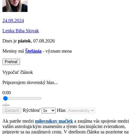
24.09.2024
Lenka Biba Slovak
Dnes je
piatok
, 07.08.2026
Meniny má
Štefánia
- význam mena
Prehrať
Vypočuť článok
Pripravujem slovenský hlas...
0:00
--:--
Rýchlosť
Hlas
Zastaviť
Ak patríte medzi
milovníkov mačiek
a zaujíma vás spojenie medzi
vaším astrologickým znamením a týmto fascinujúcim zvieratkom,
pripravte sa na zaujímavú cestu. V dnešnom článku sa pozrieme na