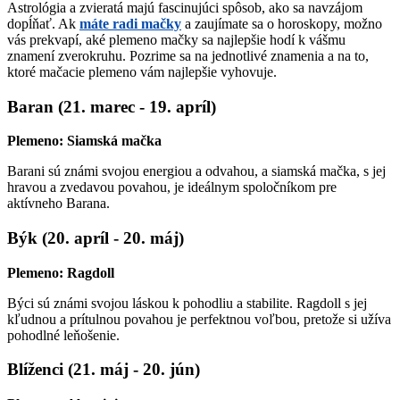
Astrológia a zvieratá majú fascinujúci spôsob, ako sa navzájom
dopĺňať. Ak
máte radi mačky
a zaujímate sa o horoskopy, možno
vás prekvapí, aké plemeno mačky sa najlepšie hodí k vášmu
znamení zverokruhu. Pozrime sa na jednotlivé znamenia a na to,
ktoré mačacie plemeno vám najlepšie vyhovuje.
Baran (21. marec - 19. apríl)
Plemeno: Siamská mačka
Barani sú známi svojou energiou a odvahou, a siamská mačka, s jej
hravou a zvedavou povahou, je ideálnym spoločníkom pre
aktívneho Barana.
Býk (20. apríl - 20. máj)
Plemeno: Ragdoll
Býci sú známi svojou láskou k pohodliu a stabilite. Ragdoll s jej
kľudnou a prítulnou povahou je perfektnou voľbou, pretože si užíva
pohodlné leňošenie.
Blíženci (21. máj - 20. jún)