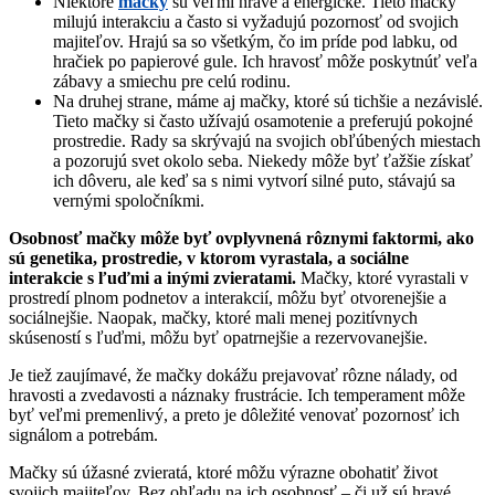
Niektoré
mačky
sú veľmi hravé a energické. Tieto mačky
milujú interakciu a často si vyžadujú pozornosť od svojich
majiteľov. Hrajú sa so všetkým, čo im príde pod labku, od
hračiek po papierové gule. Ich hravosť môže poskytnúť veľa
zábavy a smiechu pre celú rodinu.
Na druhej strane, máme aj mačky, ktoré sú tichšie a nezávislé.
Tieto mačky si často užívajú osamotenie a preferujú pokojné
prostredie. Rady sa skrývajú na svojich obľúbených miestach
a pozorujú svet okolo seba. Niekedy môže byť ťažšie získať
ich dôveru, ale keď sa s nimi vytvorí silné puto, stávajú sa
vernými spoločníkmi.
Osobnosť mačky môže byť ovplyvnená rôznymi faktormi, ako
sú genetika, prostredie, v ktorom vyrastala, a sociálne
interakcie s ľuďmi a inými zvieratami.
Mačky, ktoré vyrastali v
prostredí plnom podnetov a interakcií, môžu byť otvorenejšie a
sociálnejšie. Naopak, mačky, ktoré mali menej pozitívnych
skúseností s ľuďmi, môžu byť opatrnejšie a rezervovanejšie.
Je tiež zaujímavé, že mačky dokážu prejavovať rôzne nálady, od
hravosti a zvedavosti a náznaky frustrácie. Ich temperament môže
byť veľmi premenlivý, a preto je dôležité venovať pozornosť ich
signálom a potrebám.
Mačky sú úžasné zvieratá, ktoré môžu výrazne obohatiť život
svojich majiteľov. Bez ohľadu na ich osobnosť – či už sú hravé,