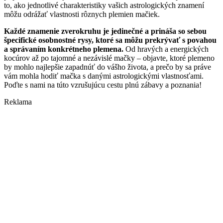
to, ako jednotlivé charakteristiky vašich astrologických znamení
môžu odrážať vlastnosti rôznych plemien mačiek.
Každé znamenie zverokruhu je jedinečné a prináša so sebou
špecifické osobnostné rysy, ktoré sa môžu prekrývať s povahou
a správaním konkrétneho plemena.
Od hravých a energických
kocúrov až po tajomné a nezávislé mačky – objavte, ktoré plemeno
by mohlo najlepšie zapadnúť do vášho života, a prečo by sa práve
vám mohla hodiť mačka s danými astrologickými vlastnosťami.
Poďte s nami na túto vzrušujúcu cestu plnú zábavy a poznania!
Reklama