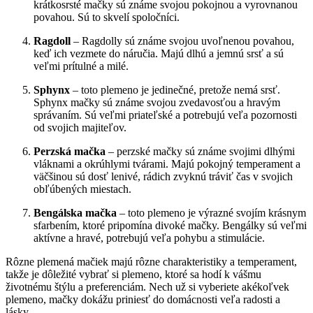
krátkosrsté mačky sú známe svojou pokojnou a vyrovnanou
povahou. Sú to skvelí spoločníci.
Ragdoll
– Ragdolly sú známe svojou uvoľnenou povahou,
keď ich vezmete do náručia. Majú dlhú a jemnú srsť a sú
veľmi prítulné a milé.
Sphynx
– toto plemeno je jedinečné, pretože nemá srsť.
Sphynx mačky sú známe svojou zvedavosťou a hravým
správaním. Sú veľmi priateľské a potrebujú veľa pozornosti
od svojich majiteľov.
Perzská mačka
– perzské mačky sú známe svojimi dlhými
vláknami a okrúhlymi tvárami. Majú pokojný temperament a
väčšinou sú dosť lenivé, rádich zvyknú tráviť čas v svojich
obľúbených miestach.
Bengálska mačka
– toto plemeno je výrazné svojím krásnym
sfarbením, ktoré pripomína divoké mačky. Bengálky sú veľmi
aktívne a hravé, potrebujú veľa pohybu a stimulácie.
Rôzne plemená mačiek majú rôzne charakteristiky a temperament,
takže je dôležité vybrať si plemeno, ktoré sa hodí k vášmu
životnému štýlu a preferenciám. Nech už si vyberiete akékoľvek
plemeno, mačky dokážu priniesť do domácnosti veľa radosti a
lásky.