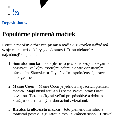
Depositphotos
Populárne plemená mačiek
Existuje množstvo rôznych plemien mačiek, z ktorých každé má
svoje charakteristické rysy a vlastnosti. Tu sú niektoré z
najznámejších plemien:
Siamská mačka
– toto plemeno je známe svojou elegantnou
postavou, veľkými modrými očami a charakteristickým
sfarbením. Siamské mačky sú veľmi spoločenské, hravé a
inteligentné.
Maine Coon
– Maine Coon je jedno z najväčších plemien
mačiek. Majú hustú srsť a sú známe svojou priateľskou
povahou. Tieto mačky sú veľmi prispôsobivé a dobre sa
znášajú s deťmi a inými domácimi zvieratami.
Britská krátkosrstá mačka
– toto plemeno má silnú a
robustnú postavu s guľatou hlavou a krátkou srsťou. Britské