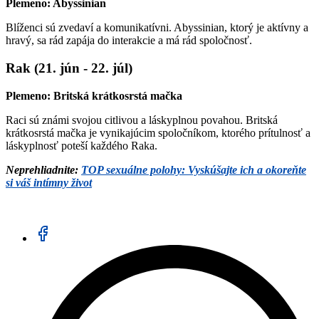
Plemeno: Abyssinian
Blíženci sú zvedaví a komunikatívni. Abyssinian, ktorý je aktívny a
hravý, sa rád zapája do interakcie a má rád spoločnosť.
Rak (21. jún - 22. júl)
Plemeno: Britská krátkosrstá mačka
Raci sú známi svojou citlivou a láskyplnou povahou. Britská
krátkosrstá mačka je vynikajúcim spoločníkom, ktorého prítulnosť a
láskyplnosť poteší každého Raka.
Neprehliadnite:
TOP sexuálne polohy: Vyskúšajte ich a okoreňte
si váš intímny život