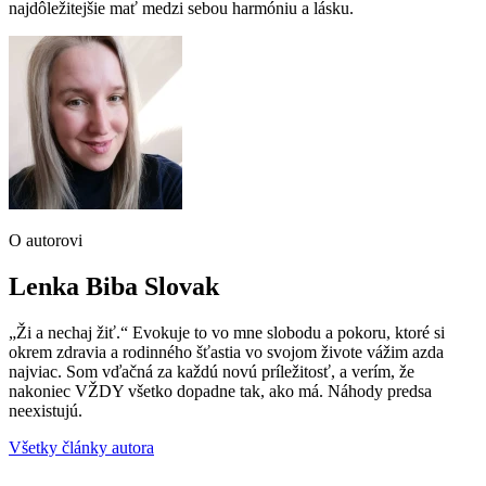
najdôležitejšie mať medzi sebou harmóniu a lásku.
O autorovi
Lenka Biba Slovak
„Ži a nechaj žiť.“ Evokuje to vo mne slobodu a pokoru, ktoré si
okrem zdravia a rodinného šťastia vo svojom živote vážim azda
najviac. Som vďačná za každú novú príležitosť, a verím, že
nakoniec VŽDY všetko dopadne tak, ako má. Náhody predsa
neexistujú.
Všetky články autora