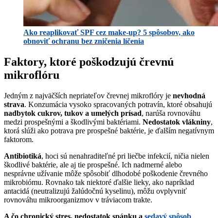
Ako reaplikovať SPF cez make-up? 5 spôsobov, ako
obnoviť ochranu bez zničenia líčenia
Faktory, ktoré poškodzujú črevnú
mikroflóru
Jedným z najväčších nepriateľov črevnej mikroflóry je
nevhodná
strava
. Konzumácia vysoko spracovaných potravín, ktoré obsahujú
nadbytok cukrov, tukov a umelých prísad
, narúša rovnováhu
medzi prospešnými a škodlivými baktériami.
Nedostatok vlákniny
,
ktorá slúži ako potrava pre prospešné baktérie, je ďalším negatívnym
faktorom.
Antibiotiká
, hoci sú nenahraditeľné pri liečbe infekcií, ničia nielen
škodlivé baktérie, ale aj tie prospešné. Ich nadmerné alebo
nesprávne užívanie môže spôsobiť dlhodobé poškodenie črevného
mikrobiómu. Rovnako tak niektoré ďalšie lieky, ako napríklad
antacidá (neutralizujú žalúdočnú kyselinu), môžu ovplyvniť
rovnováhu mikroorganizmov v tráviacom trakte.
A čo chronický stres, nedostatok spánku a
sedavý spôsob