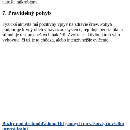
narušiť mikrobióm.
7. Pravidelný pohyb
Fyzická aktivita má pozitívny vplyv na zdravie čriev. Pohyb
podporuje krvný obeh v tráviacom systéme, reguluje peristaltiku a
stimuluje rast prospešných baktérií. Zvoľte si aktivitu, ktorá vám
vyhovuje, či už je to chôdza, alebo intenzívnejšie cvičenie.
Bozky pod drobnohľadom: Od jemných po vášnivé, čo všetko
prezrádzajú?