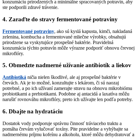
konzumáciu prirodzených a minimálne spracovaných potravín, aby
ste podporili zdravé trávenie.
4. Zaraďte do stravy fermentované potraviny
Fermentované potraviny
, ako sú kyslá kapusta, kimči, nakladaná
zelenina, kombucha a fermentované mliečne výrobky, obsahujú
prirodzene sa vyskytujúce prospešné baktérie. Pravidelná
konzumácia týchto potravín môže výrazne podporiť obnovu črevnej
mikroflóry.
5. Obmedzte nadmerné užívanie antibiotík a liekov
Antibiotiká
ničia nielen škodlivé, ale aj prospešné baktérie v
črevách. Ak je to možné, konzultujte s lekárom, či sú naozaj
potrebné, a po ich užívaní zamerajte stravu na obnovu mikrobiómu
probiotikami a prebiotikami. Podobne aj antacidá a laxatíva môžu
narušiť rovnováhu mikroflóry, preto ich užívajte len podľa potreby.
6. Dbajte na hydratáciu
Dostatok vody podporuje správnu činnosť tráviaceho traktu a
pomáha črevám vylučovať toxíny. Pite pravidelne a vyhýbajte sa
nadmernému príjmu kofeínu a alkoholu, ktoré môžu dehydratovať a