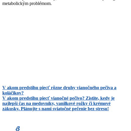
metabolickým problémom.
V akom predstihu piecť rôzne druhy vianočného pečiva a
koláčikov?
V akom predstihu piecť vianočné pečivo? Zistite, kedy je
najlepší čas na medovníky, vanilkové rožky či krémové
zákusky. Plánujte s nami sviatočné pečenie bez stresu!