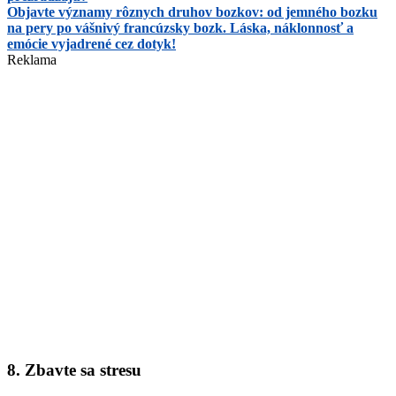
Objavte významy rôznych druhov bozkov: od jemného bozku
na pery po vášnivý francúzsky bozk. Láska, náklonnosť a
emócie vyjadrené cez dotyk!
Reklama
8. Zbavte sa stresu