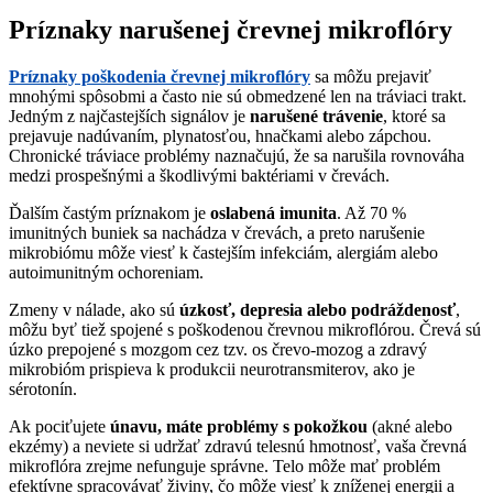
Príznaky narušenej črevnej mikroflóry
Príznaky poškodenia črevnej mikroflóry
sa môžu prejaviť
mnohými spôsobmi a často nie sú obmedzené len na tráviaci trakt.
Jedným z najčastejších signálov je
narušené trávenie
, ktoré sa
prejavuje nadúvaním, plynatosťou, hnačkami alebo zápchou.
Chronické tráviace problémy naznačujú, že sa narušila rovnováha
medzi prospešnými a škodlivými baktériami v črevách.
Ďalším častým príznakom je
oslabená imunita
. Až 70 %
imunitných buniek sa nachádza v črevách, a preto narušenie
mikrobiómu môže viesť k častejším infekciám, alergiám alebo
autoimunitným ochoreniam.
Zmeny v nálade, ako sú
úzkosť, depresia alebo podráždenosť
,
môžu byť tiež spojené s poškodenou črevnou mikroflórou. Črevá sú
úzko prepojené s mozgom cez tzv. os črevo-mozog a zdravý
mikrobióm prispieva k produkcii neurotransmiterov, ako je
sérotonín.
Ak pociťujete
únavu, máte problémy s pokožkou
(akné alebo
ekzémy) a neviete si udržať zdravú telesnú hmotnosť, vaša črevná
mikroflóra zrejme nefunguje správne. Telo môže mať problém
efektívne spracovávať živiny, čo môže viesť k zníženej energii a