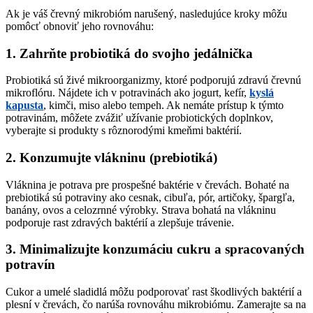
Ak je váš črevný mikrobióm narušený, nasledujúce kroky môžu
pomôcť obnoviť jeho rovnováhu:
1. Zahrňte probiotiká do svojho jedálnička
Probiotiká sú živé mikroorganizmy, ktoré podporujú zdravú črevnú
mikroflóru. Nájdete ich v potravinách ako jogurt, kefír,
kyslá
kapusta
, kimči, miso alebo tempeh. Ak nemáte prístup k týmto
potravinám, môžete zvážiť užívanie probiotických doplnkov,
vyberajte si produkty s rôznorodými kmeňmi baktérií.
2. Konzumujte vlákninu (prebiotiká)
Vláknina je potrava pre prospešné baktérie v črevách. Bohaté na
prebiotiká sú potraviny ako cesnak, cibuľa, pór, artičoky, špargľa,
banány, ovos a celozrnné výrobky. Strava bohatá na vlákninu
podporuje rast zdravých baktérií a zlepšuje trávenie.
3. Minimalizujte konzumáciu cukru a spracovaných
potravín
Cukor a umelé sladidlá môžu podporovať rast škodlivých baktérií a
plesní v črevách, čo narúša rovnováhu mikrobiómu. Zamerajte sa na