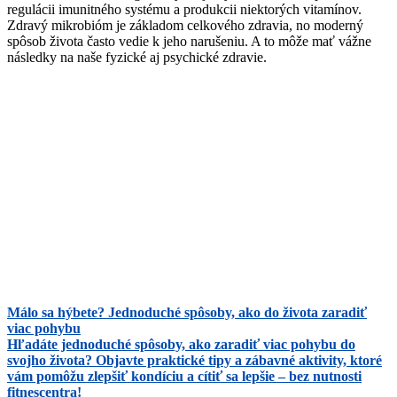
regulácii imunitného systému a produkcii niektorých vitamínov.
Zdravý mikrobióm je základom celkového zdravia, no moderný
spôsob života často vedie k jeho narušeniu. A to môže mať vážne
následky na naše fyzické aj psychické zdravie.
Málo sa hýbete? Jednoduché spôsoby, ako do života zaradiť
viac pohybu
Hľadáte jednoduché spôsoby, ako zaradiť viac pohybu do
svojho života? Objavte praktické tipy a zábavné aktivity, ktoré
vám pomôžu zlepšiť kondíciu a cítiť sa lepšie – bez nutnosti
fitnescentra!