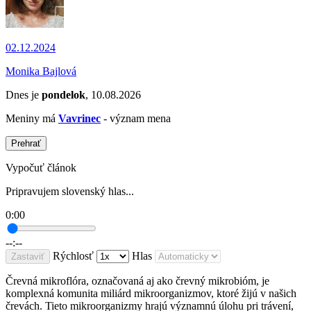
02.12.2024
Monika Bajlová
Dnes je
pondelok
, 10.08.2026
Meniny má
Vavrinec
- význam mena
Prehrať
Vypočuť článok
Pripravujem slovenský hlas...
0:00
--:--
Rýchlosť
Hlas
Zastaviť
Črevná mikroflóra, označovaná aj ako črevný mikrobióm, je
komplexná komunita miliárd mikroorganizmov, ktoré žijú v našich
črevách. Tieto mikroorganizmy hrajú významnú úlohu pri trávení,