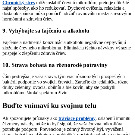
Chronický stres
môže oslabiť črevnú mikroflóru, preto je dôležité
nájsť spôsoby, ako ho redukovať. Dychové cvičenia, relaxácia a
dostatok spánku môžu pomôcť udržať rovnováhu medzi stresovými
hormónmi a zdravím čriev.
9. Vyhýbajte sa fajčeniu a alkoholu
Fajčenie a nadmerná konzumácia alkoholu negatívne ovplyvňujú
zloženie črevného mikrobiómu. Eliminácia týchto návykov výrazne
prispeje k zlepšeniu zdravia čriev.
10. Strava bohatá na rôznorodé potraviny
Čím pestrejšia je vaša strava, tým viac rôznorodých prospešných
baktérií podporíte vo svojich črevách. Zaraďte do jedálnička rôzne
druhy zeleniny, ovocia, obilnín a bielkovín, aby ste poskytli
mikrobiómu široké spektrum živín.
Buďte vnímaví ku svojmu telu
Ak spozorujete príznaky ako
tráviace problémy
, oslabenú imunitu
či zmeny nálady, môže to byť signál, že vaša črevná mikroflóra
potrebuje podporu. Prevenciou je zdravý životný štýl, vyvážená
strava bohatá na vlákninu a probiotiká, dostatok pohybu a eliminácia