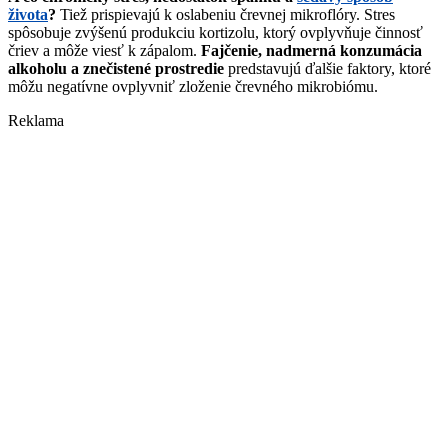
života
?
Tiež prispievajú k oslabeniu črevnej mikroflóry. Stres
spôsobuje zvýšenú produkciu kortizolu, ktorý ovplyvňuje činnosť
čriev a môže viesť k zápalom.
Fajčenie, nadmerná konzumácia
alkoholu a znečistené prostredie
predstavujú ďalšie faktory, ktoré
môžu negatívne ovplyvniť zloženie črevného mikrobiómu.
Reklama