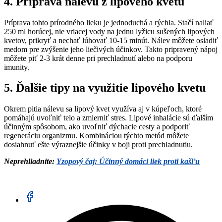
4.
Príprava nálevu z lipového kvetu
Príprava tohto prírodného lieku je jednoduchá a rýchla. Stačí naliať
250 ml horúcej, nie vriacej vody na jednu lyžicu sušených lipových
kvetov, prikryť a nechať lúhovať 10-15 minút. Nálev môžete osladiť
medom pre zvýšenie jeho liečivých účinkov. Takto pripravený nápoj
môžete piť 2-3 krát denne pri prechladnutí alebo na podporu
imunity.
5.
Ďalšie tipy na využitie lipového kvetu
Okrem pitia nálevu sa lipový kvet využíva aj v kúpeľoch, ktoré
pomáhajú uvoľniť telo a zmierniť stres. Lipové inhalácie sú ďalším
účinným spôsobom, ako uvoľniť dýchacie cesty a podporiť
regeneráciu organizmu. Kombináciou týchto metód môžete
dosiahnuť ešte výraznejšie účinky v boji proti prechladnutiu.
Neprehliadnite:
Yzopový čaj: Účinný domáci liek proti kašľu