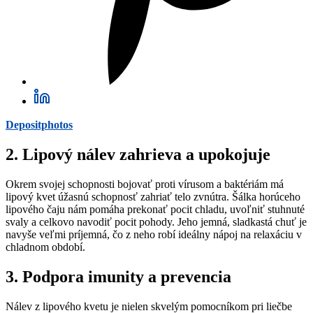
Depositphotos
2. L
ipový nálev zahrieva a upokojuje
Okrem svojej schopnosti bojovať proti vírusom a baktériám má
lipový kvet úžasnú schopnosť zahriať telo zvnútra. Šálka horúceho
lipového čaju nám pomáha prekonať pocit chladu, uvoľniť stuhnuté
svaly a celkovo navodiť pocit pohody. Jeho jemná, sladkastá chuť je
navyše veľmi príjemná, čo z neho robí ideálny nápoj na relaxáciu v
chladnom období.
3.
Podpora imunity a prevencia
Nálev z lipového kvetu je nielen skvelým pomocníkom pri liečbe