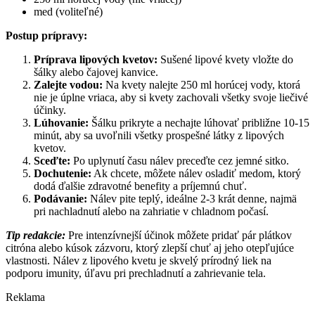
med (voliteľné)
Postup prípravy:
Príprava lipových kvetov:
Sušené lipové kvety vložte do
šálky alebo čajovej kanvice.
Zalejte vodou:
Na kvety nalejte 250 ml horúcej vody, ktorá
nie je úplne vriaca, aby si kvety zachovali všetky svoje liečivé
účinky.
Lúhovanie:
Šálku prikryte a nechajte lúhovať približne 10-15
minút, aby sa uvoľnili všetky prospešné látky z lipových
kvetov.
Sceďte:
Po uplynutí času nálev preceďte cez jemné sitko.
Dochutenie:
Ak chcete, môžete nálev osladiť medom, ktorý
dodá ďalšie zdravotné benefity a príjemnú chuť.
Podávanie:
Nálev pite teplý, ideálne 2-3 krát denne, najmä
pri nachladnutí alebo na zahriatie v chladnom počasí.
Tip redakcie:
Pre intenzívnejší účinok môžete pridať pár plátkov
citróna alebo kúsok zázvoru, ktorý zlepší chuť aj jeho otepľujúce
vlastnosti. Nálev z lipového kvetu je skvelý prírodný liek na
podporu imunity, úľavu pri prechladnutí a zahrievanie tela.
Reklama