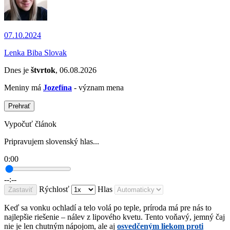
07.10.2024
Lenka Biba Slovak
Dnes je
štvrtok
, 06.08.2026
Meniny má
Jozefína
- význam mena
Prehrať
Vypočuť článok
Pripravujem slovenský hlas...
0:00
--:--
Rýchlosť
Hlas
Zastaviť
Keď sa vonku ochladí a telo volá po teple, príroda má pre nás to
najlepšie riešenie – nálev z lipového kvetu. Tento voňavý, jemný čaj
nie je len chutným nápojom, ale aj
osvedčeným liekom proti