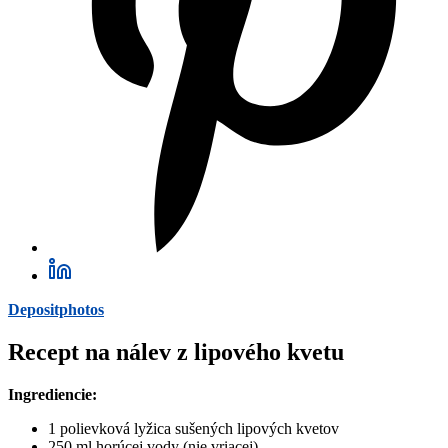
Depositphotos
Recept na nálev z lipového kvetu
Ingrediencie:
1 polievková lyžica sušených lipových kvetov
250 ml horúcej vody (nie vriacej)