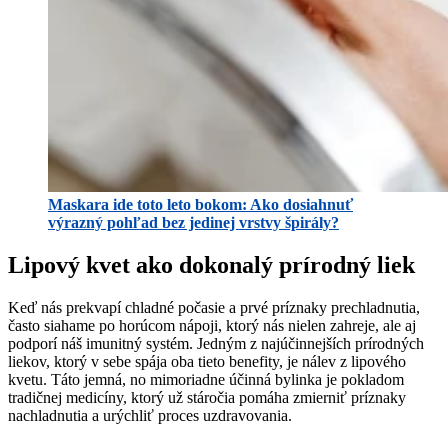
Maskara ide toto leto bokom: Ako dosiahnuť
výrazný pohľad bez jedinej vrstvy špirály?
Lipový kvet ako dokonalý prírodný liek
Keď nás prekvapí chladné počasie a prvé príznaky prechladnutia,
často siahame po horúcom nápoji, ktorý nás nielen zahreje, ale aj
podporí náš imunitný systém. Jedným z najúčinnejších prírodných
liekov, ktorý v sebe spája oba tieto benefity, je nálev z lipového
kvetu. Táto jemná, no mimoriadne účinná bylinka je pokladom
tradičnej medicíny, ktorý už stáročia pomáha zmierniť príznaky
nachladnutia a urýchliť proces uzdravovania.