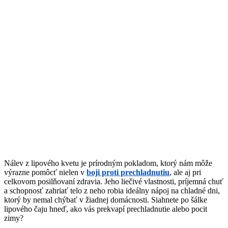
Nálev z lipového kvetu je prírodným pokladom, ktorý nám môže
výrazne pomôcť nielen v
boji proti prechladnutiu
, ale aj pri
celkovom posilňovaní zdravia. Jeho liečivé vlastnosti, príjemná chuť
a schopnosť zahriať telo z neho robia ideálny nápoj na chladné dni,
ktorý by nemal chýbať v žiadnej domácnosti. Siahnete po šálke
lipového čaju hneď, ako vás prekvapí prechladnutie alebo pocit
zimy?