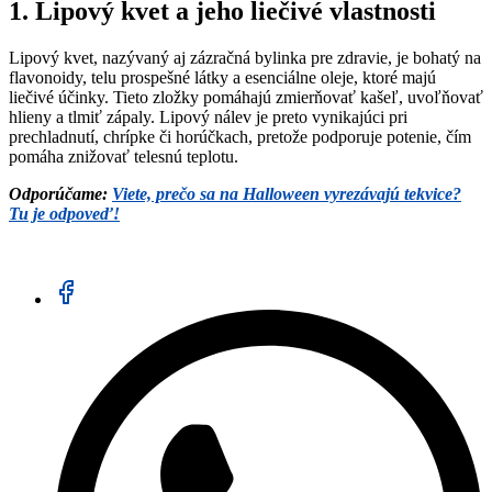
1. Lipový kvet a jeho liečivé vlastnosti
Lipový kvet, nazývaný aj zázračná bylinka pre zdravie, je bohatý na
flavonoidy, telu prospešné látky a esenciálne oleje, ktoré majú
liečivé účinky. Tieto zložky pomáhajú zmierňovať kašeľ, uvoľňovať
hlieny a tlmiť zápaly. Lipový nálev je preto vynikajúci pri
prechladnutí, chrípke či horúčkach, pretože podporuje potenie, čím
pomáha znižovať telesnú teplotu.
Odporúčame:
Viete, prečo sa na Halloween vyrezávajú tekvice?
Tu je odpoveď!