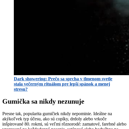
Dark showering: Prečo sa sprcha v tlmenom svetle
stala večerným rituálom pre lepší spánok a menej
stresu?
Gumička sa nikdy nezunuje
Presne tak, popularita gumičiek nikdy nepominie. Ideálne na
akýkoľvek typ účesu, ako sú copíky, drdoly alebo vrkoče
inšpirované 80. rokmi, sú veľmi rôznorodé: zamatové, farebné alebo