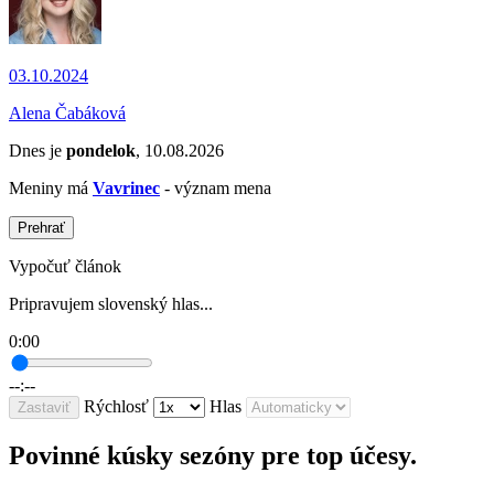
03.10.2024
Alena Čabáková
Dnes je
pondelok
, 10.08.2026
Meniny má
Vavrinec
- význam mena
Prehrať
Vypočuť článok
Pripravujem slovenský hlas...
0:00
--:--
Rýchlosť
Hlas
Zastaviť
Povinné kúsky sezóny pre top účesy.