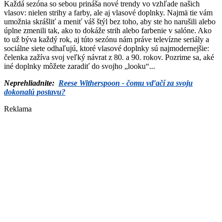
Každá sezóna so sebou prináša nové trendy vo vzhľade našich
vlasov: nielen strihy a farby, ale aj vlasové doplnky. Najmä tie vám
umožnia skrášliť a meniť váš štýl bez toho, aby ste ho narušili alebo
úplne zmenili tak, ako to dokáže strih alebo farbenie v salóne. Ako
to už býva každý rok, aj túto sezónu nám práve televízne seriály a
sociálne siete odhaľujú, ktoré vlasové doplnky sú najmodernejšie:
čelenka zažíva svoj veľký návrat z 80. a 90. rokov. Pozrime sa, aké
iné doplnky môžete zaradiť do svojho „looku“...
Neprehliadnite:
Reese Witherspoon - čomu vďačí za svoju
dokonalú postavu?
Reklama