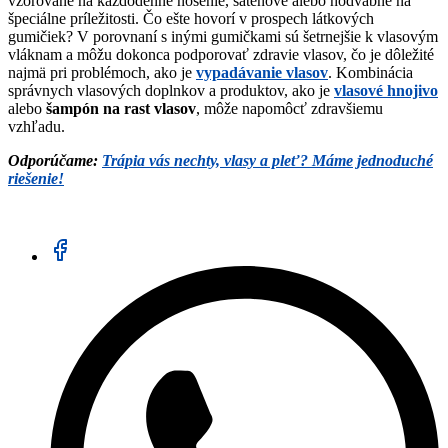
vzorované na každodenné nosenie, saténové alebo hodvábne na
špeciálne príležitosti. Čo ešte hovorí v prospech látkových
gumičiek? V porovnaní s inými gumičkami sú šetrnejšie k vlasovým
vláknam a môžu dokonca podporovať zdravie vlasov, čo je dôležité
najmä pri problémoch, ako je
vypadávanie vlasov
. Kombinácia
správnych vlasových doplnkov a produktov, ako je
vlasové hnojivo
alebo
šampón na rast vlasov
, môže napomôcť zdravšiemu
vzhľadu.
Odporúčame:
Trápia vás nechty, vlasy a pleť? Máme jednoduché
riešenie!