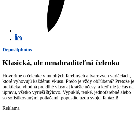
Depositphotos
Klasická, ale nenahraditeľná čelenka
Hovoríme o čelenke v mnohých farebných a tvarových variáciách,
ktoré vyhovujú každému vkusu. Prečo je vždy obľúbená? Pretože je
praktická, vhodná pre dlhé vlasy aj kratšie účesy, a keď nie je čas na
úpravu, všetko vyrieši štýlovo. Vypuklé, tenké, jednofarebné alebo
so sofistikovanými potlačami: popustite uzdu svojej fantázii!
Reklama