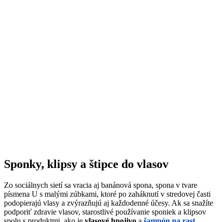
Sponky, klipsy a štipce do vlasov
Zo sociálnych sietí sa vracia aj banánová spona, spona v tvare
písmena U s malými zúbkami, ktoré po zaháknutí v stredovej časti
podopierajú vlasy a zvýrazňujú aj každodenné účesy. Ak sa snažíte
podporiť zdravie vlasov, starostlivé používanie sponiek a klipsov
spolu s produktmi, ako je
vlasové hnojivo
a
šampón na rast