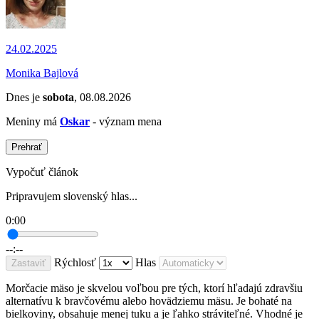
24.02.2025
Monika Bajlová
Dnes je
sobota
, 08.08.2026
Meniny má
Oskar
- význam mena
Prehrať
Vypočuť článok
Pripravujem slovenský hlas...
0:00
--:--
Rýchlosť
Hlas
Zastaviť
Morčacie mäso je skvelou voľbou pre tých, ktorí hľadajú zdravšiu
alternatívu k bravčovému alebo hovädziemu mäsu. Je bohaté na
bielkoviny, obsahuje menej tuku a je ľahko stráviteľné. Vhodné je