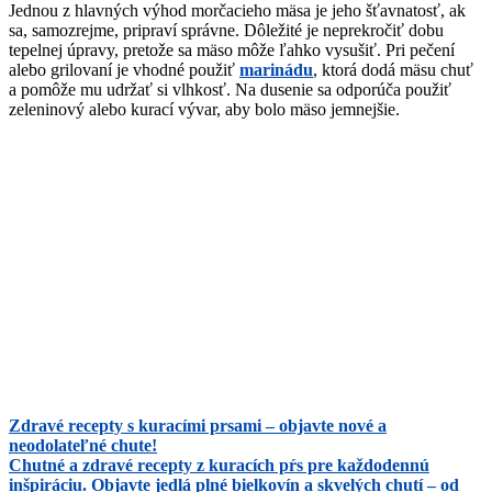
Jednou z hlavných výhod morčacieho mäsa je jeho šťavnatosť, ak
sa, samozrejme, pripraví správne. Dôležité je neprekročiť dobu
tepelnej úpravy, pretože sa mäso môže ľahko vysušiť. Pri pečení
alebo grilovaní je vhodné použiť
marinádu
, ktorá dodá mäsu chuť
a pomôže mu udržať si vlhkosť. Na dusenie sa odporúča použiť
zeleninový alebo kurací vývar, aby bolo mäso jemnejšie.
Zdravé recepty s kuracími prsami – objavte nové a
neodolateľné chute!
Chutné a zdravé recepty z kuracích pŕs pre každodennú
inšpiráciu. Objavte jedlá plné bielkovín a skvelých chutí – od