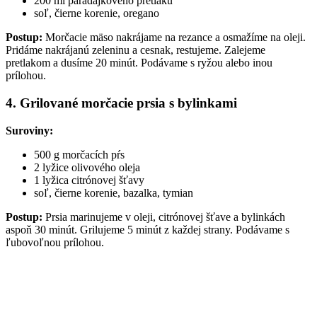
200 ml paradajkového pretlaku
soľ, čierne korenie, oregano
Postup:
Morčacie mäso nakrájame na rezance a osmažíme na oleji.
Pridáme nakrájanú zeleninu a cesnak, restujeme. Zalejeme
pretlakom a dusíme 20 minút. Podávame s ryžou alebo inou
prílohou.
4. Grilované morčacie prsia s bylinkami
Suroviny:
500 g morčacích pŕs
2 lyžice olivového oleja
1 lyžica citrónovej šťavy
soľ, čierne korenie, bazalka, tymian
Postup:
Prsia marinujeme v oleji, citrónovej šťave a bylinkách
aspoň 30 minút. Grilujeme 5 minút z každej strany. Podávame s
ľubovoľnou prílohou.