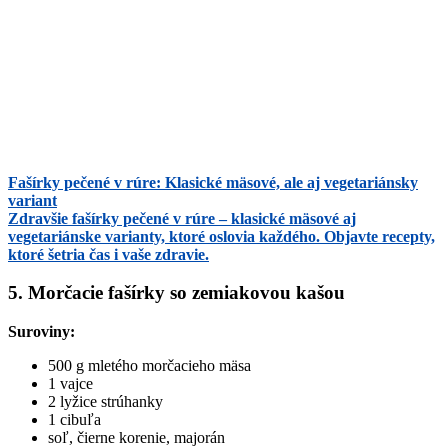
Fašírky pečené v rúre: Klasické mäsové, ale aj vegetariánsky
variant
Zdravšie fašírky pečené v rúre – klasické mäsové aj
vegetariánske varianty, ktoré oslovia každého. Objavte recepty,
ktoré šetria čas i vaše zdravie.
5. Morčacie fašírky so zemiakovou kašou
Suroviny:
500 g mletého morčacieho mäsa
1 vajce
2 lyžice strúhanky
1 cibuľa
soľ, čierne korenie, majorán