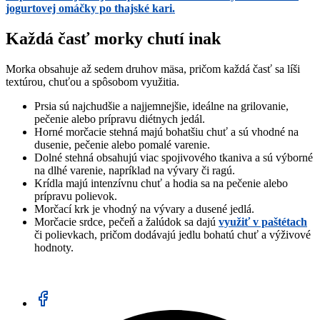
jogurtovej omáčky po thajské kari.
Každá časť morky chutí inak
Morka obsahuje až sedem druhov mäsa, pričom každá časť sa líši
textúrou, chuťou a spôsobom využitia.
Prsia sú najchudšie a najjemnejšie, ideálne na grilovanie,
pečenie alebo prípravu diétnych jedál.
Horné morčacie stehná majú bohatšiu chuť a sú vhodné na
dusenie, pečenie alebo pomalé varenie.
Dolné stehná obsahujú viac spojivového tkaniva a sú výborné
na dlhé varenie, napríklad na vývary či ragú.
Krídla majú intenzívnu chuť a hodia sa na pečenie alebo
prípravu polievok.
Morčací krk je vhodný na vývary a dusené jedlá.
Morčacie srdce, pečeň a žalúdok sa dajú
využiť v paštétach
či polievkach, pričom dodávajú jedlu bohatú chuť a výživové
hodnoty.