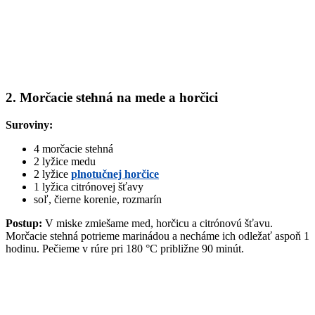
2. Morčacie stehná na mede a horčici
Suroviny:
4 morčacie stehná
2 lyžice medu
2 lyžice
plnotučnej horčice
1 lyžica citrónovej šťavy
soľ, čierne korenie, rozmarín
Postup:
V miske zmiešame med, horčicu a citrónovú šťavu.
Morčacie stehná potrieme marinádou a necháme ich odležať aspoň 1
hodinu. Pečieme v rúre pri 180 °C približne 90 minút.