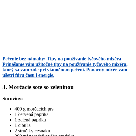
Pečenie bez námahy: Tipy na používanie tyčového mixéra
Prinášame vám užitočné tipy na používanie tyčového mixéra,
ktorý sa vám zíde pri vianočnom pečení. Ponorný mixér vám
ušetrí fúru času i energie.
3. Morčacie soté so zeleninou
Suroviny:
400 g morčacích pŕs
1 červená paprika
1 zelená paprika
1 cibuľa
2 strúčiky cesnaku