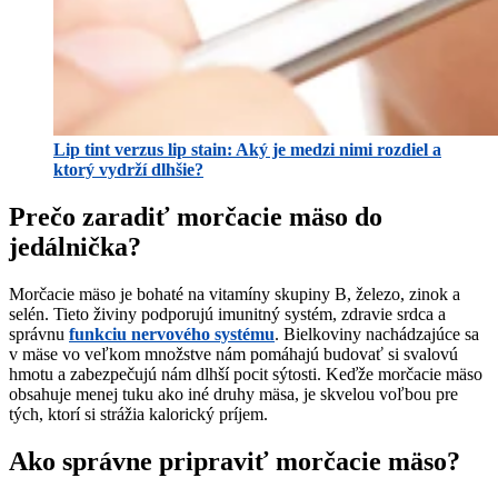
Lip tint verzus lip stain: Aký je medzi nimi rozdiel a
ktorý vydrží dlhšie?
Prečo zaradiť morčacie mäso do
jedálnička?
Morčacie mäso je bohaté na vitamíny skupiny B, železo, zinok a
selén. Tieto živiny podporujú imunitný systém, zdravie srdca a
správnu
funkciu nervového systému
. Bielkoviny nachádzajúce sa
v mäse vo veľkom množstve nám pomáhajú budovať si svalovú
hmotu a zabezpečujú nám dlhší pocit sýtosti. Keďže morčacie mäso
obsahuje menej tuku ako iné druhy mäsa, je skvelou voľbou pre
tých, ktorí si strážia kalorický príjem.
Ako správne pripraviť morčacie mäso?