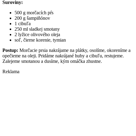
Suroviny:
500 g morčacích pŕs
200 g šampiňónov
1 cibuľa
250 ml sladkej smotany
2 lyžice olivového oleja
soľ, čierne korenie, tymian
Postup:
Morčacie prsia nakrájame na plátky, osolíme, okoreníme a
opečieme na oleji. Pridáme nakrájané huby a cibuľu, restujeme.
Zalejeme smotanou a dusíme, kým omáčka zhustne.
Reklama