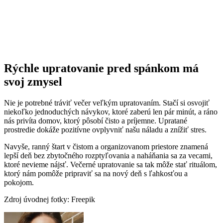
Rýchle upratovanie pred spánkom má
svoj zmysel
Nie je potrebné tráviť večer veľkým upratovaním. Stačí si osvojiť
niekoľko jednoduchých návykov, ktoré zaberú len pár minút, a ráno
nás privíta domov, ktorý pôsobí čisto a príjemne. Upratané
prostredie dokáže pozitívne ovplyvniť našu náladu a znížiť stres.
Navyše, ranný štart v čistom a organizovanom priestore znamená
lepší deň bez zbytočného rozptyľovania a naháňania sa za vecami,
ktoré nevieme nájsť. Večerné upratovanie sa tak môže stať rituálom,
ktorý nám pomôže pripraviť sa na nový deň s ľahkosťou a
pokojom.
Zdroj úvodnej fotky: Freepik