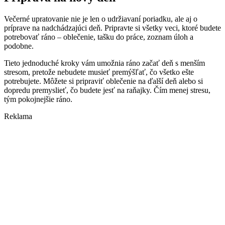
Večerné upratovanie nie je len o udržiavaní poriadku, ale aj o
príprave na nadchádzajúci deň. Pripravte si všetky veci, ktoré budete
potrebovať ráno – oblečenie, tašku do práce, zoznam úloh a
podobne.
Tieto jednoduché kroky vám umožnia ráno začať deň s menším
stresom, pretože nebudete musieť premýšľať, čo všetko ešte
potrebujete. Môžete si pripraviť oblečenie na ďalší deň alebo si
dopredu premyslieť, čo budete jesť na raňajky. Čím menej stresu,
tým pokojnejšie ráno.
Reklama