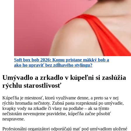
Soft box bob 2026: Komu pristane mäkký bob a
ako ho upraviť bez zdĺhavého stylingu?
Umývadlo a zrkadlo v kúpeľni si zaslúžia
rýchlu starostlivosť
Kúpeľňa je miestnosť, ktorú využívame denne, a preto sa v nej
rýchlo hromadia nečistoty. Zubná pasta rozprsknutá po umývadle,
kvapky vody na zrkadle či vlasy na podlahe – ak sa týmto
nečistotám nevenujeme pravidelne, kúpeľňa začne pôsobiť
neupravene.
Profesionálni organizátori odporúčajú mať pod umývadlom uložené