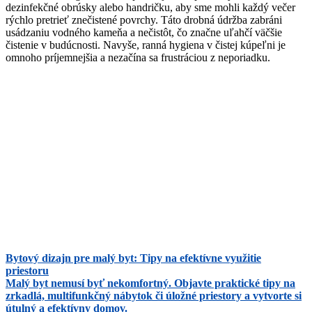
dezinfekčné obrúsky alebo handričku, aby sme mohli každý večer
rýchlo pretrieť znečistené povrchy. Táto drobná údržba zabráni
usádzaniu vodného kameňa a nečistôt, čo značne uľahčí väčšie
čistenie v budúcnosti. Navyše, ranná hygiena v čistej kúpeľni je
omnoho príjemnejšia a nezačína sa frustráciou z neporiadku.
Bytový dizajn pre malý byt: Tipy na efektívne využitie
priestoru
Malý byt nemusí byť nekomfortný. Objavte praktické tipy na
zrkadlá, multifunkčný nábytok či úložné priestory a vytvorte si
útulný a efektívny domov.