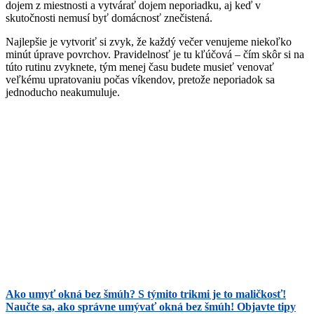
dojem z miestnosti a vytvárať dojem neporiadku, aj keď v
skutočnosti nemusí byť domácnosť znečistená.
Najlepšie je vytvoriť si zvyk, že každý večer venujeme niekoľko
minút úprave povrchov. Pravidelnosť je tu kľúčová – čím skôr si na
túto rutinu zvyknete, tým menej času budete musieť venovať
veľkému upratovaniu počas víkendov, pretože neporiadok sa
jednoducho neakumuluje.
Ako umyť okná bez šmúh? S týmito trikmi je to maličkosť!
Naučte sa, ako správne umývať okná bez šmúh! Objavte tipy