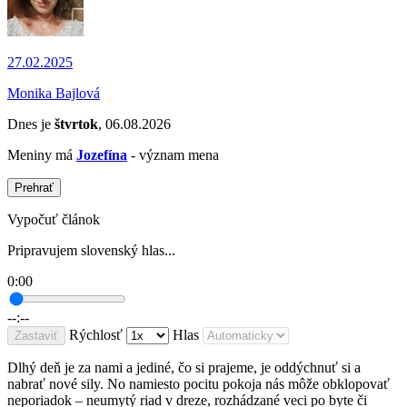
27.02.2025
Monika Bajlová
Dnes je
štvrtok
, 06.08.2026
Meniny má
Jozefína
- význam mena
Prehrať
Vypočuť článok
Pripravujem slovenský hlas...
0:00
--:--
Rýchlosť
Hlas
Zastaviť
Dlhý deň je za nami a jediné, čo si prajeme, je oddýchnuť si a
nabrať nové sily. No namiesto pocitu pokoja nás môže obklopovať
neporiadok – neumytý riad v dreze, rozhádzané veci po byte či