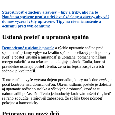
Starostlivosť o záclony a závesy – tipy a triky, ako na to
Naučte sa správne prať a udržiavať záclony a závesy, aby váš
domov vyzeral vždy upravene. Tipy na čistenie, sušenie a
ochranu pred vyblednutím!
Ustlaná posteľ a uprataná spálňa
Dennodenné ustielanie postele
a rýchle upratanie spálne pred
spaním má priamy vplyv na kvalitu spánku a celkový pocit pohody.
Keď je posteľ ustlaná a miestnosť je uprataná, pomáha to nášmu
mozgu naladiť sa na relaxáciu a pokojný spánok. Ľudia, ktorí si
pravidelne ustielajú posteľ, tvrdia, že sa im lepšie zaspáva a ich
spánok je kvalitnejší.
Tento rituál navyše vytvára dojem poriadku, ktorý následne zvyšuje
pocit kontroly nad domácnosťou. Okrem ustlania postele je dôležité
aj upratanie nočného stolíka a všetkých drobností, ktoré sa tu
nahromadili počas dňa. Tento jednoduchý krok vám ušetrí čas, keď
sa ráno zobudíte, a zároveň zabezpečí, že spálňa bude pôsobiť
pokojne a harmonicky.
Príprava na nový deň