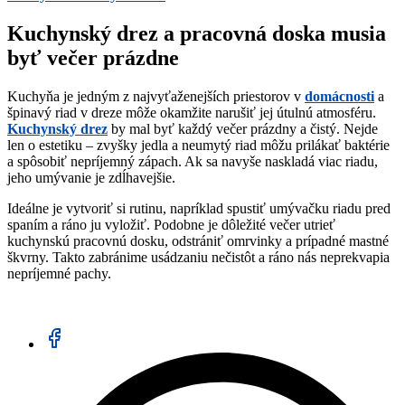
Kuchynský drez a pracovná doska musia
byť večer prázdne
Kuchyňa je jedným z najvyťaženejších priestorov v
domácnosti
a
špinavý riad v dreze môže okamžite narušiť jej útulnú atmosféru.
Kuchynský drez
by mal byť každý večer prázdny a čistý. Nejde
len o estetiku – zvyšky jedla a neumytý riad môžu prilákať baktérie
a spôsobiť nepríjemný zápach. Ak sa navyše naskladá viac riadu,
jeho umývanie je zdĺhavejšie.
Ideálne je vytvoriť si rutinu, napríklad spustiť umývačku riadu pred
spaním a ráno ju vyložiť. Podobne je dôležité večer utrieť
kuchynskú pracovnú dosku, odstrániť omrvinky a prípadné mastné
škvrny. Takto zabránime usádzaniu nečistôt a ráno nás neprekvapia
nepríjemné pachy.