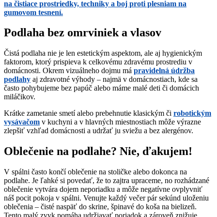
na čistiace prostriedky, techniky a boj proti plesniam na
gumovom tesnení.
Podlaha bez omrviniek a vlasov
Čistá podlaha nie je len estetickým aspektom, ale aj hygienickým
faktorom, ktorý prispieva k celkovému zdravému prostrediu v
domácnosti. Okrem vizuálneho dojmu má
pravidelná údržba
podlahy
aj zdravotné výhody – najmä v domácnostiach, kde sa
často pohybujeme bez papúč alebo máme malé deti či domácich
miláčikov.
Krátke zametanie smetí alebo prebehnutie klasickým či
robotickým
vysávačom
v kuchyni a v hlavných miestnostiach môže výrazne
zlepšiť vzhľad domácnosti a udržať ju sviežu a bez alergénov.
Oblečenie na podlahe? Nie, ďakujem!
V spálni často končí oblečenie na stoličke alebo dokonca na
podlahe. Je ľahké si povedať, že to zajtra upraceme, no rozhádzané
oblečenie vytvára dojem neporiadku a môže negatívne ovplyvniť
náš pocit pokoja v spálni. Venujte každý večer pár sekúnd uloženiu
oblečenia – čisté naspäť do skrine, špinavé do koša na bielizeň.
Tento malý zvyk pomáha udržiavať poriadok a zároveň znižuje