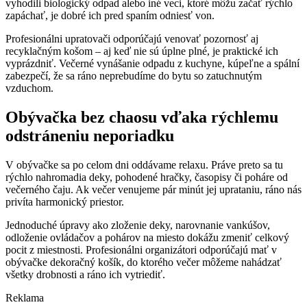
vyhodili biologický odpad alebo iné veci, ktoré môžu začať rýchlo
zapáchať, je dobré ich pred spaním odniesť von.
Profesionálni upratovači odporúčajú venovať pozornosť aj
recyklačným košom – aj keď nie sú úplne plné, je praktické ich
vyprázdniť. Večerné vynášanie odpadu z kuchyne, kúpeľne a spální
zabezpečí, že sa ráno neprebudíme do bytu so zatuchnutým
vzduchom.
Obývačka bez chaosu vďaka rýchlemu
odstráneniu neporiadku
V obývačke sa po celom dni oddávame relaxu. Práve preto sa tu
rýchlo nahromadia deky, pohodené hračky, časopisy či poháre od
večerného čaju. Ak večer venujeme pár minút jej uprataniu, ráno nás
privíta harmonický priestor.
Jednoduché úpravy ako zloženie deky, narovnanie vankúšov,
odloženie ovládačov a pohárov na miesto dokážu zmeniť celkový
pocit z miestnosti. Profesionálni organizátori odporúčajú mať v
obývačke dekoračný košík, do ktorého večer môžeme nahádzať
všetky drobnosti a ráno ich vytriediť.
Reklama