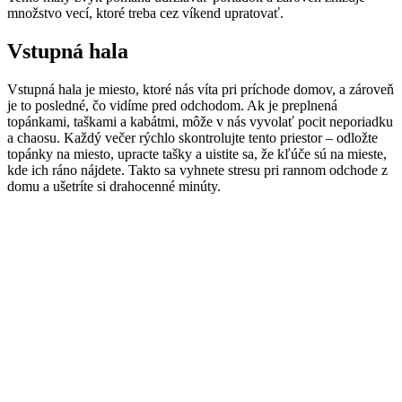
množstvo vecí, ktoré treba cez víkend upratovať.
Vstupná hala
Vstupná hala je miesto, ktoré nás víta pri príchode domov, a zároveň
je to posledné, čo vidíme pred odchodom. Ak je preplnená
topánkami, taškami a kabátmi, môže v nás vyvolať pocit neporiadku
a chaosu. Každý večer rýchlo skontrolujte tento priestor – odložte
topánky na miesto, upracte tašky a uistite sa, že kľúče sú na mieste,
kde ich ráno nájdete. Takto sa vyhnete stresu pri rannom odchode z
domu a ušetríte si drahocenné minúty.