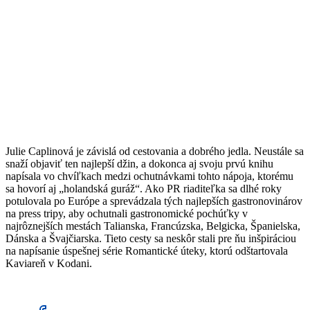
Julie Caplinová je závislá od cestovania a dobrého jedla. Neustále sa
snaží objaviť ten najlepší džin, a dokonca aj svoju prvú knihu
napísala vo chvíľkach medzi ochutnávkami tohto nápoja, ktorému
sa hovorí aj „holandská guráž“. Ako PR riaditeľka sa dlhé roky
potulovala po Európe a sprevádzala tých najlepších gastronovinárov
na press tripy, aby ochutnali gastronomické pochúťky v
najrôznejších mestách Talianska, Francúzska, Belgicka, Španielska,
Dánska a Švajčiarska. Tieto cesty sa neskôr stali pre ňu inšpiráciou
na napísanie úspešnej série Romantické úteky, ktorú odštartovala
Kaviareň v Kodani.