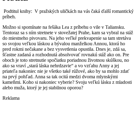
Podtitul knihy: V pražských uličkách na vás čaká ďalší romantický
príbeh.
Možno si spomínate na fešáka Lea z príbehu o vile v Taliansku.
Tentoraz sa s ním stretnete v stovežatej Prahe, kam sa vybral na stáž
do miestneho pivovaru. Na jeho veľké prekvapenie sa tam stretáva
so svojou veľkou láskou a bývalou manželkou Annou, ktorá ho
pred rokmi nečakane a bez vysvetlenia opustila. Dnes je, zdá sa,
šťastne zadaná a rozhodnutá absolvovať rovnakú stáž ako on. Pre
oboch je toto stretnutie spočiatku poriadnou životnou skúškou, no
ako sa vraví „stará láska nehrdzavie“ a vo vzťahu Anny a jej
priateľa nakoniec nie je všetko také rúžové, ako by sa mohlo zdať
na prvý pohľad. Anna sa tak ocitá medzi dvoma mlynskými
kameňmi. Koho si nakoniec vyberie? Svoju veľkú lásku z mladosti
alebo muža, ktorý je jej stabilnou oporou?
Reklama