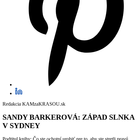
Redakcia KAMzaKRASOU.sk
SANDY BARKEROVÁ: ZÁPAD SLNKA
V SYDNEY
Podtitul knihy: Čo ste ochotní urobiť pre to, aby ste stretli pravú