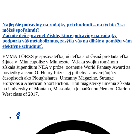
Najlepšie potraviny na raňajky pri chudnutí – na týchto 7 sa
môžeš spoľahnúť!
Začnite deň správne! Zistite, ktoré potraviny na raňajky
podporia váš metabolizmus, zasýtia vás na dlhšie a pomôžu vám
efektívne schudnúť.
EMMA TÖRZS je spisovateľka, učiteľka a občasná prekladateľka
žijúca v Minneapolise v Minnesote. Vďaka svojim románom
získala štipendium NEA v próze, ocenenie World Fantasy Award za
poviedky a cenu O. Henry Prize. Jej príbehy sa uverejňujú v
časopisoch ako Ploughshares, Uncanny Magazine, Strange
Horizons a American Short Fiction. Titul magisterky umenia získala
na University of Montana, Missoula, a je nadšenou členkou Clarion
West class of 2017.