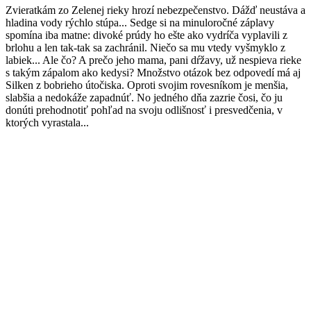
Zvieratkám zo Zelenej rieky hrozí nebezpečenstvo. Dážď neustáva a
hladina vody rýchlo stúpa... Sedge si na minuloročné záplavy
spomína iba matne: divoké prúdy ho ešte ako vydríča vyplavili z
brlohu a len tak-tak sa zachránil. Niečo sa mu vtedy vyšmyklo z
labiek... Ale čo? A prečo jeho mama, pani dŕžavy, už nespieva rieke
s takým zápalom ako kedysi? Množstvo otázok bez odpovedí má aj
Silken z bobrieho útočiska. Oproti svojim rovesníkom je menšia,
slabšia a nedokáže zapadnúť. No jedného dňa zazrie čosi, čo ju
donúti prehodnotiť pohľad na svoju odlišnosť i presvedčenia, v
ktorých vyrastala...