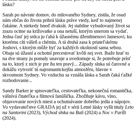
lásku?
Sarah po návrate domov, do milovaného Sydney, zistila, že osud
nám občas do života prihrá lásku práve vtedy, keď to najmenej
čakáme. A niekedy hneď dvakrát. Jej stabilne vybudovaný život sa
zrazu ocitne na križovatke a ona netuší, ktorým smerom sa vydať.
Jedna časť jej srdca ju ťahá k úžasnému džentlmenovi Jamesovi, ku
ktorému cíti vášeň a chémiu. A tá druhá zasa k priateľskému
Joshovi, s ktorým môže byť za každých okolností sama sebou.
Obaja sú úžasní a ochotní precestovať kvôli nej svet. Ibaže hrať to
na dve strany ju pomaly unavuje a uvedomuje si, že potrebuje prísť
na to, ktorý z nich je pre ňu ten pravý... Západy slnka sú čarovné a
dokážu vytvoriť tú najromantickejšiu atmosféru, hlavne v
skvostnom Sydney. Vo vzduchu sa vznáša láska a Sarah čaká ťažké
rozhodovanie...
Sandy Barker je spisovateľka, cestovateľka, nekonečná romantička,
vášnivá čitateľka a filmová fanúšička. Zbožňuje kávu, víno,
objavovanie nových miest a ochutnávanie dobrého jedla a nápojov.
Vo vydavateľstve GRADA jej už v sérii Letné lásky vyšli tituly
Leto
na Santorini
(2023),
Východ slnka na Bali
(2024) a
Noc v Paríži
(2024).