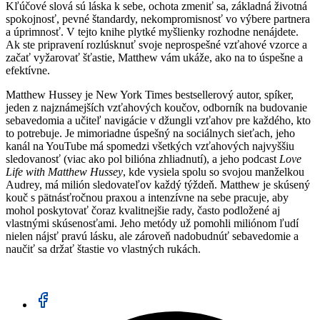
Kľúčové slová sú láska k sebe, ochota zmeniť sa, základná životná
spokojnosť, pevné štandardy, nekompromisnosť vo výbere partnera
a úprimnosť. V tejto knihe plytké myšlienky rozhodne nenájdete.
Ak ste pripravení rozlúsknuť svoje neprospešné vzťahové vzorce a
začať vyžarovať šťastie, Matthew vám ukáže, ako na to úspešne a
efektívne.
Matthew Hussey je New York Times bestsellerový autor, spíker,
jeden z najznámejších vzťahových koučov, odborník na budovanie
sebavedomia a učiteľ navigácie v džungli vzťahov pre každého, kto
to potrebuje. Je mimoriadne úspešný na sociálnych sieťach, jeho
kanál na YouTube má spomedzi všetkých vzťahových najvyššiu
sledovanosť (viac ako pol bilióna zhliadnutí), a jeho podcast
Love
Life with Matthew Hussey
, kde vysiela spolu so svojou manželkou
Audrey, má milión sledovateľov každý týždeň. Matthew je skúsený
kouč s pätnásťročnou praxou a intenzívne na sebe pracuje, aby
mohol poskytovať čoraz kvalitnejšie rady, často podložené aj
vlastnými skúsenosťami. Jeho metódy už pomohli miliónom ľudí
nielen nájsť pravú lásku, ale zároveň nadobudnúť sebavedomie a
naučiť sa držať štastie vo vlastných rukách.