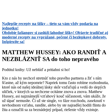
Najlepšie recepty na šišky – tieto sa vám vždy podaria na
jednotku!
Obdobie fašiangov si zaslúži lahodné šišky! Objavte tradičné aj
moderné recepty na vyprážané, pečené či bezlepkové dobroty.
Inšpirujte sa!
MATTHEW HUSSEY: AKO RANDIŤ A
NEZBLÁZNIŤ SA do toho nepravého
Podtitul knihy: Už neblúď a pritiahni si ho!
Kto z nás by nechcel stretnúť toho pravého partnera a žiť s ním
šťastne, až kým nepomrie? Napriek tomu často robíme rozhodnutia,
ktoré nás od našej ideálnej lásky skôr vzďaľujú a vedú do slepých
uličiek, v ktorých sa nechcene ocitáme znova a znova. Matthew
Hussey, asi najznámejší vzťahový kouč súčasnosti, vám ukáže, že
už tápať nemusíte. Či už ste single, vo fáze rozchodu, zaseknutí v
nevhodnom vzťahu, randíte, alebo by ste najradšej hodili flintu do
žita a označili sa za beznádejný prípad, riešenie vždy existuje.