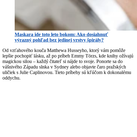
Maskara ide toto leto bokom: Ako dosiahnuť
výrazný pohľad bez jedinej vrstvy špirály?
Od vzťahového kouča Matthewa Husseyho, ktorý vám pomôže
lepšie pochopiť lásku, až po príbeh Emmy Törzs, kde knihy ožívajú
magickou silou – každý čitateľ si nájde to svoje. Ponorte sa do
vášnivého Západu slnka v Sydney alebo objavte čaro pražských
uličiek s Julie Caplinovou. Tieto príbehy sú kľúčom k dokonalému
oddychu.