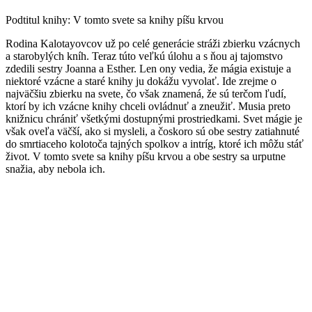
Podtitul knihy: V tomto svete sa knihy píšu krvou
Rodina Kalotayovcov už po celé generácie stráži zbierku vzácnych
a starobylých kníh. Teraz túto veľkú úlohu a s ňou aj tajomstvo
zdedili sestry Joanna a Esther. Len ony vedia, že mágia existuje a
niektoré vzácne a staré knihy ju dokážu vyvolať. Ide zrejme o
najväčšiu zbierku na svete, čo však znamená, že sú terčom ľudí,
ktorí by ich vzácne knihy chceli ovládnuť a zneužiť. Musia preto
knižnicu chrániť všetkými dostupnými prostriedkami. Svet mágie je
však oveľa väčší, ako si mysleli, a čoskoro sú obe sestry zatiahnuté
do smrtiaceho kolotoča tajných spolkov a intríg, ktoré ich môžu stáť
život. V tomto svete sa knihy píšu krvou a obe sestry sa urputne
snažia, aby nebola ich.