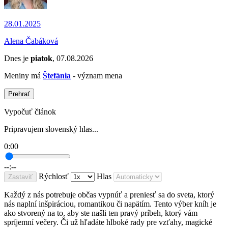
28.01.2025
Alena Čabáková
Dnes je
piatok
, 07.08.2026
Meniny má
Štefánia
- význam mena
Prehrať
Vypočuť článok
Pripravujem slovenský hlas...
0:00
--:--
Rýchlosť
Hlas
Zastaviť
Každý z nás potrebuje občas vypnúť a preniesť sa do sveta, ktorý
nás naplní inšpiráciou, romantikou či napätím. Tento výber kníh je
ako stvorený na to, aby ste našli ten pravý príbeh, ktorý vám
spríjemní večery. Či už hľadáte hlboké rady pre vzťahy, magické