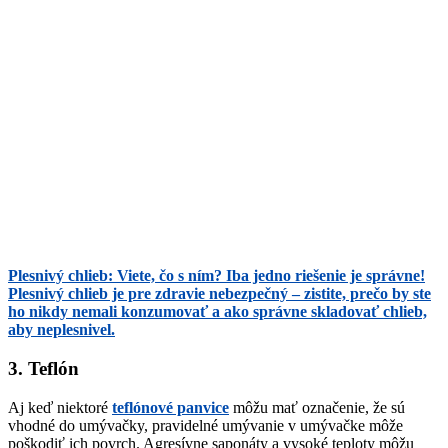
Plesnivý chlieb: Viete, čo s ním? Iba jedno riešenie je správne!
Plesnivý chlieb je pre zdravie nebezpečný – zistite, prečo by ste
ho nikdy nemali konzumovať a ako správne skladovať chlieb,
aby neplesnivel.
3. Teflón
Aj keď niektoré
teflónové panvice
môžu mať označenie, že sú
vhodné do umývačky, pravidelné umývanie v umývačke môže
poškodiť ich povrch. Agresívne saponáty a vysoké teploty môžu