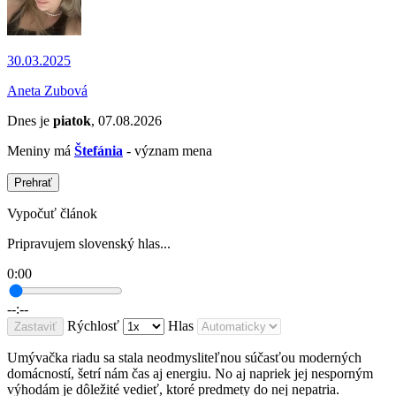
30.03.2025
Aneta Zubová
Dnes je
piatok
, 07.08.2026
Meniny má
Štefánia
- význam mena
Prehrať
Vypočuť článok
Pripravujem slovenský hlas...
0:00
--:--
Rýchlosť
Hlas
Zastaviť
Umývačka riadu sa stala neodmysliteľnou súčasťou moderných
domácností, šetrí nám čas aj energiu. No aj napriek jej nesporným
výhodám je dôležité vedieť, ktoré predmety do nej nepatria.