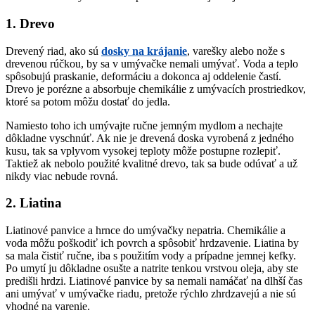
1. Drevo
Drevený riad, ako sú
dosky na krájanie
, varešky alebo nože s
drevenou rúčkou, by sa v umývačke nemali umývať. Voda a teplo
spôsobujú praskanie, deformáciu a dokonca aj oddelenie častí.
Drevo je porézne a absorbuje chemikálie z umývacích prostriedkov,
ktoré sa potom môžu dostať do jedla.
Namiesto toho ich umývajte ručne jemným mydlom a nechajte
dôkladne vyschnúť. Ak nie je drevená doska vyrobená z jedného
kusu, tak sa vplyvom vysokej teploty môže postupne rozlepiť.
Taktiež ak nebolo použité kvalitné drevo, tak sa bude odúvať a už
nikdy viac nebude rovná.
2. Liatina
Liatinové panvice a hrnce do umývačky nepatria. Chemikálie a
voda môžu poškodiť ich povrch a spôsobiť hrdzavenie. Liatina by
sa mala čistiť ručne, iba s použitím vody a prípadne jemnej kefky.
Po umytí ju dôkladne osušte a natrite tenkou vrstvou oleja, aby ste
predišli hrdzi. Liatinové panvice by sa nemali namáčať na dlhší čas
ani umývať v umývačke riadu, pretože rýchlo zhrdzavejú a nie sú
vhodné na varenie.