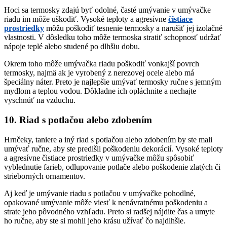
Hoci sa termosky zdajú byť odolné, časté umývanie v umývačke
riadu im môže uškodiť. Vysoké teploty a agresívne
čistiace
prostriedky
môžu poškodiť tesnenie termosky a narušiť jej izolačné
vlastnosti. V dôsledku toho môže termoska stratiť schopnosť udržať
nápoje teplé alebo studené po dlhšiu dobu.
Okrem toho môže umývačka riadu poškodiť vonkajší povrch
termosky, najmä ak je vyrobený z nerezovej ocele alebo má
špeciálny náter. Preto je najlepšie umývať termosky ručne s jemným
mydlom a teplou vodou. Dôkladne ich opláchnite a nechajte
vyschnúť na vzduchu.
10. Riad s potlačou alebo zdobením
Hrnčeky, taniere a iný riad s potlačou alebo zdobením by ste mali
umývať ručne, aby ste predišli poškodeniu dekorácií. Vysoké teploty
a agresívne čistiace prostriedky v umývačke môžu spôsobiť
vyblednutie farieb, odlupovanie potlače alebo poškodenie zlatých či
strieborných ornamentov.
Aj keď je umývanie riadu s potlačou v umývačke pohodlné,
opakované umývanie môže viesť k nenávratnému poškodeniu a
strate jeho pôvodného vzhľadu. Preto si radšej nájdite čas a umyte
ho ručne, aby ste si mohli jeho krásu užívať čo najdlhšie.