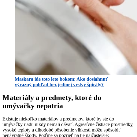
Maskara ide toto leto bokom: Ako dosiahnuť
výrazný pohľad bez jedinej vrstvy špirály?
Materiály a predmety, ktoré do
umývačky nepatria
Existuje niekoľko materiálov a predmetov, ktoré by ste do
umývačky riadu nikdy nemali dávať. Agresívne čistiace prostriedky,
vysoké teploty a dlhodobé pôsobenie vlhkosti môžu spôsobiť
nenávratné škody. Poďme sa pozrieť na tie najčastejšie: