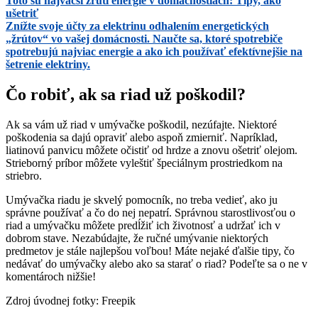
Toto sú najväčší žrúti energie v domácnostiach: Tipy, ako
ušetriť
Znížte svoje účty za elektrinu odhalením energetických
„žrútov“ vo vašej domácnosti. Naučte sa, ktoré spotrebiče
spotrebujú najviac energie a ako ich používať efektívnejšie na
šetrenie elektriny.
Čo robiť, ak sa riad už poškodil?
Ak sa vám už riad v umývačke poškodil, nezúfajte. Niektoré
poškodenia sa dajú opraviť alebo aspoň zmierniť. Napríklad,
liatinovú panvicu môžete očistiť od hrdze a znovu ošetriť olejom.
Strieborný príbor môžete vyleštiť špeciálnym prostriedkom na
striebro.
Umývačka riadu je skvelý pomocník, no treba vedieť, ako ju
správne používať a čo do nej nepatrí. Správnou starostlivosťou o
riad a umývačku môžete predĺžiť ich životnosť a udržať ich v
dobrom stave. Nezabúdajte, že ručné umývanie niektorých
predmetov je stále najlepšou voľbou! Máte nejaké ďalšie tipy, čo
nedávať do umývačky alebo ako sa starať o riad? Podeľte sa o ne v
komentároch nižšie!
Zdroj úvodnej fotky: Freepik