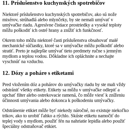
11. Príslušenstvo kuchynských spotrebičov
Niektoré príslušenstvo kuchynských spotrebičov, ako sú nože
mixérov, strúhadlá alebo mlynčeky, by ste nemali umývať v
umývačke riadu. Agresívne čistiace prostriedky a vysoké teploty
môžu poškodiť ich ostré hrany a znížiť ich funkčnosť.
Okrem toho môžu niektoré časti príslušenstva obsahovať malé
mechanické súčiastky, ktoré sa v umývačke môžu poškodiť alebo
stratiť. Preto je najlepšie umývať tieto predmety ručne s jemným
mydlom a teplou vodou. Dôkladne ich opláchnite a nechajte
vyschnúť na vzduchu.
12. Dózy a poháre s etiketami
Pred vložením dóz a pohárov do umývačky riadu by ste mali vždy
odstrániť všetky etikety. Etikety sa môžu v umývačke odlepiť a
upchať filter alebo ostrekovacie ramená, čo môže viesť k zníženiu
účinnosti umývania alebo dokonca k poškodeniu umývačky.
Odstránenie etikiet môže byť niekedy náročné, no existuje niekoľko
trikov, ako to urobiť ľahko a rýchlo. Skúste etiketu namočiť do
teplej vody s mydlom, použiť fén na nahriatie lepidla alebo použiť
špeciálny odstraňovač etikiet.