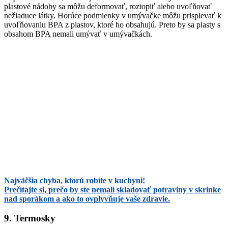
plastové nádoby sa môžu deformovať, roztopiť alebo uvoľňovať
nežiaduce látky. Horúce podmienky v umývačke môžu prispievať k
uvoľňovaniu BPA z plastov, ktoré ho obsahujú. Preto by sa plasty s
obsahom BPA nemali umývať v umývačkách.
Najväčšia chyba, ktorú robíte v kuchyni!
Prečítajte si, prečo by ste nemali skladovať potraviny v skrinke
nad sporákom a ako to ovplyvňuje vaše zdravie.
9. Termosky