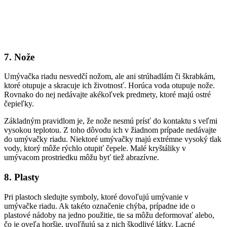
7. Nože
Umývačka riadu nesvedčí nožom, ale ani strúhadlám či škrabkám,
ktoré otupuje a skracuje ich životnosť. Horúca voda otupuje nože.
Rovnako do nej nedávajte akékoľvek predmety, ktoré majú ostré
čepieľky.
Základným pravidlom je, že nože nesmú prísť do kontaktu s veľmi
vysokou teplotou. Z toho dôvodu ich v žiadnom prípade nedávajte
do umývačky riadu. Niektoré umývačky majú extrémne vysoký tlak
vody, ktorý môže rýchlo otupiť čepele. Malé kryštáliky v
umývacom prostriedku môžu byť tiež abrazívne.
8. Plasty
Pri plastoch sledujte symboly, ktoré dovoľujú umývanie v
umývačke riadu. Ak takéto označenie chýba, prípadne ide o
plastové nádoby na jedno použitie, tie sa môžu deformovať alebo,
čo je oveľa horšie, uvoľňujú sa z nich škodlivé látky. Lacné