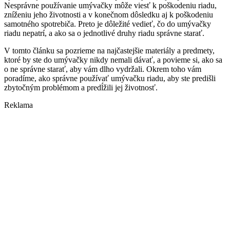
Nesprávne používanie umývačky môže viesť k poškodeniu riadu,
zníženiu jeho životnosti a v konečnom dôsledku aj k poškodeniu
samotného spotrebiča. Preto je dôležité vedieť, čo do umývačky
riadu nepatrí, a ako sa o jednotlivé druhy riadu správne starať.
V tomto článku sa pozrieme na najčastejšie materiály a predmety,
ktoré by ste do umývačky nikdy nemali dávať, a povieme si, ako sa
o ne správne starať, aby vám dlho vydržali. Okrem toho vám
poradíme, ako správne používať umývačku riadu, aby ste predišli
zbytočným problémom a predĺžili jej životnosť.
Reklama