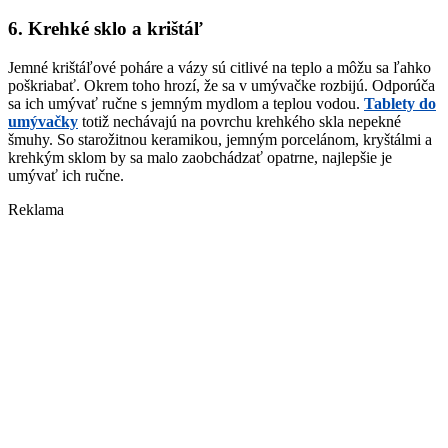
6. Krehké sklo a krištáľ
Jemné krištáľové poháre a vázy sú citlivé na teplo a môžu sa ľahko
poškriabať. Okrem toho hrozí, že sa v umývačke rozbijú. Odporúča
sa ich umývať ručne s jemným mydlom a teplou vodou.
Tablety do
umývačky
totiž nechávajú na povrchu krehkého skla nepekné
šmuhy. So starožitnou keramikou, jemným porcelánom, kryštálmi a
krehkým sklom by sa malo zaobchádzať opatrne, najlepšie je
umývať ich ručne.
Reklama