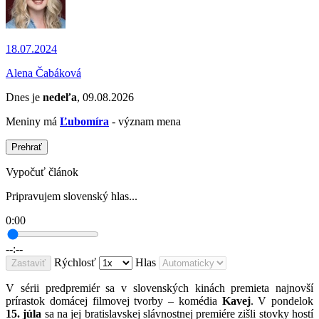
18.07.2024
Alena Čabáková
Dnes je
nedeľa
, 09.08.2026
Meniny má
Ľubomíra
- význam mena
Prehrať
Vypočuť článok
Pripravujem slovenský hlas...
0:00
--:--
Rýchlosť
Hlas
Zastaviť
V sérii predpremiér sa v slovenských kinách premieta najnovší
prírastok domácej filmovej tvorby – komédia
Kavej
. V pondelok
15. júla
sa na jej bratislavskej slávnostnej premiére zišli stovky hostí