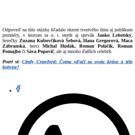
Odpoveď na túto otázku hľadalo okrem tvorivého tímu aj publikum
premiéry, v ktorom sa o. i. stretli aj spevák
Janko Lehotský
,
herečky
Zuzana Kubovčíková Šebová, Hana Gregorová, Maca
Zábranská
, herci
Michal Hudák, Roman Poláčik, Roman
Pomajbo
či
Sáva Popovič
, ale aj mnoho ďalších celebrít.
Pozri si:
Cindy Crawford: Čomu vďačí za svoju krásu a telo
bohyne?