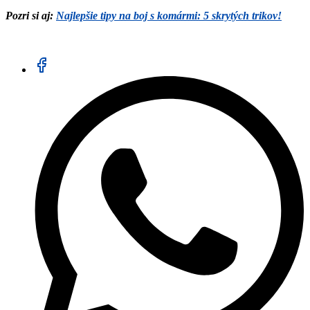
Pozri si aj:
Najlepšie tipy na boj s komármi: 5 skrytých trikov!