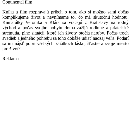
Continental film
Kniha a film rozprávajú príbeh o tom, ako si možno sami občas
komplikujeme život a nevnímame to, čo má skutočnú hodnotu.
Kamarátky Veronika a Klára sa vracajú z Bratislavy na rodný
východ a počas svojho pobytu doma zažijú rodinné a priateľské
stretnutia, plné situácií, ktoré ich životy otočia naruby. Počas troch
svadieb a jedného pohrebu sa toho dokáže udiať naozaj veľa. Podarí
sa im nájsť popri všetkých zážitkoch lásku, šťastie a svoje miesto
pre život?
Reklama