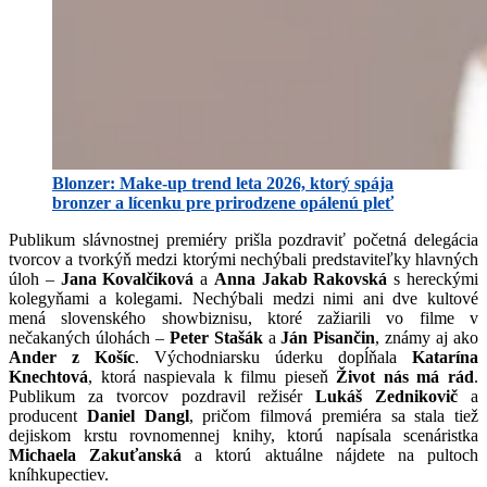
Blonzer: Make-up trend leta 2026, ktorý spája
bronzer a lícenku pre prirodzene opálenú pleť
Publikum slávnostnej premiéry prišla pozdraviť početná delegácia
tvorcov a tvorkýň medzi ktorými nechýbali predstaviteľky hlavných
úloh –
Jana Kovalčiková
a
Anna Jakab Rakovská
s hereckými
kolegyňami a kolegami. Nechýbali medzi nimi ani dve kultové
mená slovenského showbiznisu, ktoré zažiarili vo filme v
nečakaných úlohách –
Peter Stašák
a
Ján Pisančin
, známy aj ako
Ander z Košíc
. Východniarsku úderku dopĺňala
Katarína
Knechtová
, ktorá naspievala k filmu pieseň
Život nás má rád
.
Publikum za tvorcov pozdravil režisér
Lukáš Zednikovič
a
producent
Daniel Dangl
, pričom filmová premiéra sa stala tiež
dejiskom krstu rovnomennej knihy, ktorú napísala scenáristka
Michaela Zakuťanská
a ktorú aktuálne nájdete na pultoch
kníhkupectiev.