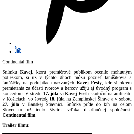
Continental film
Snímku
Kavej
, ktorú premiérové publikom ocenilo mohutným
potleskom, si už v týchto dňoch môžu pozrieť fanúšikovia a
fanúšičky na podujatiach nazvaných
Kavej Festy
, kde si okrem
premietania za účasti tvorcov a hercov užijú aj úvodný program s
koncertom. V stredu
17. júla
sa
Kavej Fest
uskutoční na amfiteátri
v Košiciach, vo štvrtok
18. júla
na Zemplínskej Šírave a v sobotu
27. júla
v Banskej Štiavnici. Snímka príde do kín na celom
Slovensku už tento štvrtok vďaka distribučnej spoločnosti
Continental film
.
Trailer filmu: