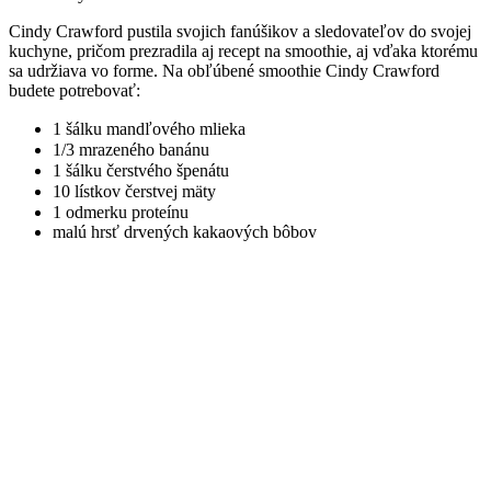
Cindy Crawford pustila svojich fanúšikov a sledovateľov do svojej
kuchyne, pričom prezradila aj recept na smoothie, aj vďaka ktorému
sa udržiava vo forme. Na obľúbené smoothie Cindy Crawford
budete potrebovať:
1 šálku mandľového mlieka⠀
1/3 mrazeného banánu⠀
1 šálku čerstvého špenátu⠀
10 lístkov čerstvej mäty⠀
1 odmerku proteínu⠀
malú hrsť drvených kakaových bôbov