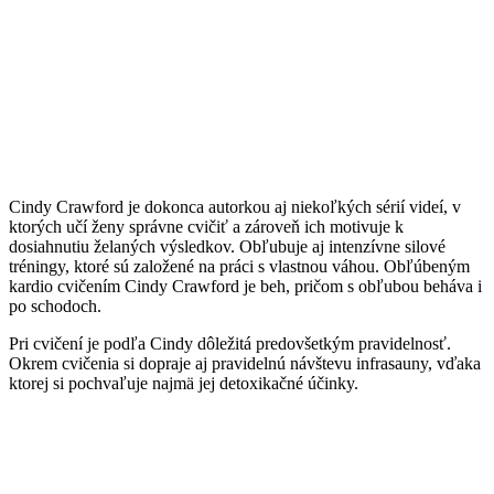
Cindy Crawford je dokonca autorkou aj niekoľkých sérií videí, v
ktorých učí ženy správne cvičiť a zároveň ich motivuje k
dosiahnutiu želaných výsledkov. Obľubuje aj intenzívne silové
tréningy, ktoré sú založené na práci s vlastnou váhou. Obľúbeným
kardio cvičením Cindy Crawford je beh, pričom s obľubou beháva i
po schodoch.
Pri cvičení je podľa Cindy dôležitá predovšetkým pravidelnosť.
Okrem cvičenia si dopraje aj pravidelnú návštevu infrasauny, vďaka
ktorej si pochvaľuje najmä jej detoxikačné účinky.