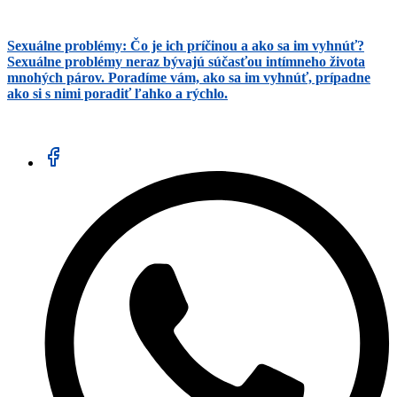
Sexuálne problémy: Čo je ich príčinou a ako sa im vyhnúť?
Sexuálne problémy neraz bývajú súčasťou intímneho života
mnohých párov. Poradíme vám, ako sa im vyhnúť, prípadne
ako si s nimi poradiť ľahko a rýchlo.