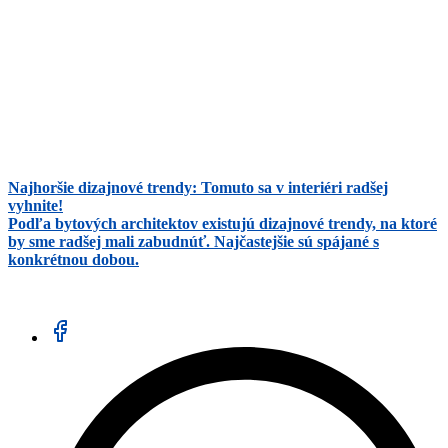
Najhoršie dizajnové trendy: Tomuto sa v interiéri radšej
vyhnite!
Podľa bytových architektov existujú dizajnové trendy, na ktoré
by sme radšej mali zabudnúť. Najčastejšie sú spájané s
konkrétnou dobou.