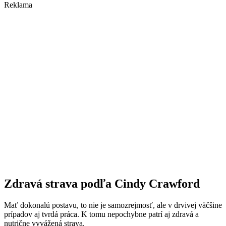
Reklama
Zdravá strava podľa Cindy Crawford
Mať dokonalú postavu, to nie je samozrejmosť, ale v drvivej väčšine
prípadov aj tvrdá práca. K tomu nepochybne patrí aj zdravá a
nutrične vyvážená strava.