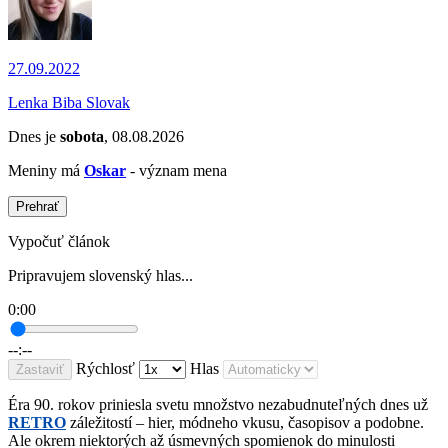
27.09.2022
Lenka Biba Slovak
Dnes je
sobota
, 08.08.2026
Meniny má
Oskar
- význam mena
Prehrať
Vypočuť článok
Pripravujem slovenský hlas...
0:00
--:--
Rýchlosť
Hlas
Zastaviť
Éra 90. rokov priniesla svetu množstvo nezabudnuteľných dnes už
RETRO
záležitostí – hier, módneho vkusu, časopisov a podobne.
Ale okrem niektorých až úsmevných spomienok do minulosti