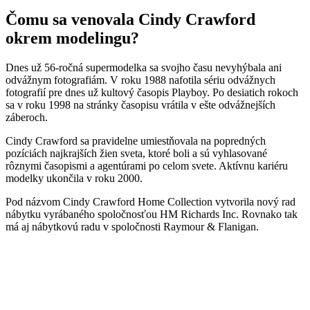
Čomu sa venovala Cindy Crawford
okrem modelingu?
Dnes už 56-ročná supermodelka sa svojho času nevyhýbala ani
odvážnym fotografiám. V roku 1988 nafotila sériu odvážnych
fotografií pre dnes už kultový časopis Playboy. Po desiatich rokoch
sa v roku 1998 na stránky časopisu vrátila v ešte odvážnejších
záberoch.
Cindy Crawford sa pravidelne umiestňovala na popredných
pozíciách najkrajších žien sveta, ktoré boli a sú vyhlasované
rôznymi časopismi a agentúrami po celom svete. Aktívnu kariéru
modelky ukončila v roku 2000.
Pod názvom Cindy Crawford Home Collection vytvorila nový rad
nábytku vyrábaného spoločnosťou HM Richards Inc. Rovnako tak
má aj nábytkovú radu v spoločnosti Raymour & Flanigan.