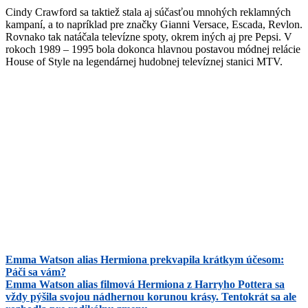
Cindy Crawford sa taktiež stala aj súčasťou mnohých reklamných
kampaní, a to napríklad pre značky Gianni Versace, Escada, Revlon.
Rovnako tak natáčala televízne spoty, okrem iných aj pre Pepsi. V
rokoch 1989 – 1995 bola dokonca hlavnou postavou módnej relácie
House of Style na legendárnej hudobnej televíznej stanici MTV.
Emma Watson alias Hermiona prekvapila krátkym účesom:
Páči sa vám?
Emma Watson alias filmová Hermiona z Harryho Pottera sa
vždy pýšila svojou nádhernou korunou krásy. Tentokrát sa ale