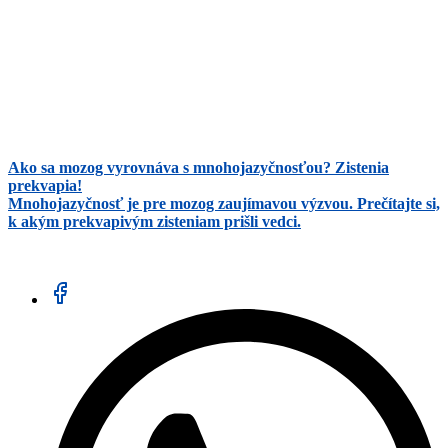
Ako sa mozog vyrovnáva s mnohojazyčnosťou? Zistenia
prekvapia!
Mnohojazyčnosť je pre mozog zaujímavou výzvou. Prečítajte si,
k akým prekvapivým zisteniam prišli vedci.