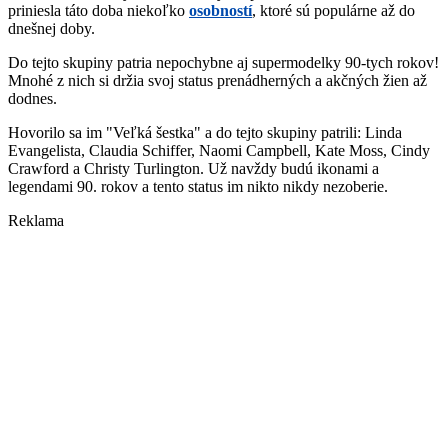
priniesla táto doba niekoľko
osobností
, ktoré sú populárne až do
dnešnej doby.
Do tejto skupiny patria nepochybne aj supermodelky 90-tych rokov!
Mnohé z nich si držia svoj status prenádherných a akčných žien až
dodnes.
Hovorilo sa im "Veľká šestka" a do tejto skupiny patrili: Linda
Evangelista, Claudia Schiffer, Naomi Campbell, Kate Moss, Cindy
Crawford a Christy Turlington. Už navždy budú ikonami a
legendami 90. rokov a tento status im nikto nikdy nezoberie.
Reklama