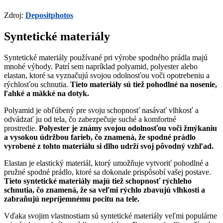
Zdroj:
Depositphotos
Syntetické materiály
Syntetické materiály používané pri výrobe spodného prádla majú
mnohé výhody. Patrí sem napríklad polyamid, polyester alebo
elastan, ktoré sa vyznačujú svojou odolnosťou voči opotrebeniu a
rýchlosťou schnutia.
Tieto materiály sú tiež pohodlné na nosenie,
ľahké a mäkké na dotyk.
Polyamid je obľúbený pre svoju schopnosť nasávať vlhkosť a
odvádzať ju od tela, čo zabezpečuje suché a komfortné
prostredie.
Polyester je známy svojou odolnosťou voči žmýkaniu
a vysokou údržbou farieb, čo znamená, že spodné prádlo
vyrobené z tohto materiálu si dlho udrží svoj pôvodný vzhľad.
Elastan je elastický materiál, ktorý umožňuje vytvoriť pohodlné a
pružné spodné prádlo, ktoré sa dokonale prispôsobí vašej postave.
Tieto syntetické materiály majú tiež schopnosť rýchleho
schnutia, čo znamená, že sa veľmi rýchlo zbavujú vlhkosti a
zabraňujú nepríjemnému pocitu na tele.
Vďaka svojim vlastnostiam sú syntetické materiály veľmi populárne