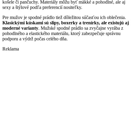
košele či pančuchy. Materiály môžu byť mäkké a pohodlné, ale aj
sexy a štýlové podľa preferencií nositeľky.
Pre mužov je spodné prádlo tiež dôležitou súčasťou ich oblečenia.
Klasickými kúskami sú slipy, boxerky a trenírky, ale existujú aj
moderné varianty
. Mužské spodné prádlo sa zvyčajne vyrába z
pohodlného a elastického materiálu, ktorý zabezpečuje správnu
podporu a výdrž počas celého dňa.
Reklama