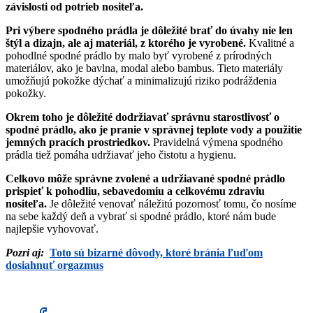
závislosti od potrieb nositeľa.
Pri výbere spodného prádla je dôležité brať do úvahy nie len
štýl a dizajn, ale aj materiál, z ktorého je vyrobené.
Kvalitné a
pohodlné spodné prádlo by malo byť vyrobené z prírodných
materiálov, ako je bavlna, modal alebo bambus. Tieto materiály
umožňujú pokožke dýchať a minimalizujú riziko podráždenia
pokožky.
Okrem toho je dôležité dodržiavať správnu starostlivosť o
spodné prádlo, ako je pranie v správnej teplote vody a použitie
jemných pracích prostriedkov.
Pravidelná výmena spodného
prádla tiež pomáha udržiavať jeho čistotu a hygienu.
Celkovo môže správne zvolené a udržiavané spodné prádlo
prispieť k pohodliu, sebavedomiu a celkovému zdraviu
nositeľa.
Je dôležité venovať náležitú pozornosť tomu, čo nosíme
na sebe každý deň a vybrať si spodné prádlo, ktoré nám bude
najlepšie vyhovovať.
Pozri aj:
Toto sú bizarné dôvody, ktoré bránia ľuďom
dosiahnuť orgazmus