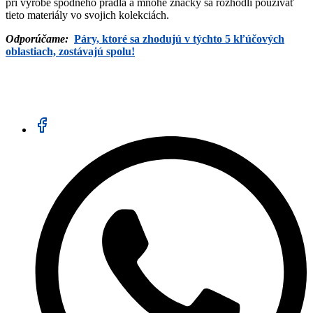
pri výrobe spodného prádla a mnohé značky sa rozhodli používať
tieto materiály vo svojich kolekciách.
Odporúčame:
Páry, ktoré sa zhodujú v týchto 5 kľúčových
oblastiach, zostávajú spolu!