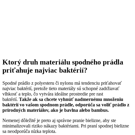
Ktorý druh materiálu spodného prádla
priťahuje najviac baktérií?
Spodné prádlo z polyesteru či nylonu má tendenciu priťahovať
najviac baktérií, pretože tieto materiály sú schopné zadržiavať
vlhkosť a teplo, čo vytvára ideálne prostredie pre rast
baktérií.
Takže ak sa chcete vyhnúť nadmernému množeniu
baktérií vo vašom spodnom prádle, odporúča sa voliť prádlo z
prírodných materiálov, ako je bavlna alebo bambus.
Nemenej dôležité je preto aj správne pranie bielizne, aby ste
minimalizovali riziko nákazy baktériami. Pri praní spodnej bielizne
sa neodporúča nízka teplota.