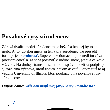
Povahové rysy súrodencov
Zdravá rivalita medzi súrodencami je bežná a bez nej by to ani
nešlo. Aj to, do akej miery sa ten ktorý súrodenec vie presadiť,
formuje jeho
osobnosť
. Súperenie v domácom prostredí im dáva
priestor vedieť sa za seba postaviť v škôlke, škole, práci a celkovo
v živote. Na druhej strane, na samotnom správaní detí sa podpisuje
aj rozdielna výchova, ktorú rodičia deťom dávajú. Potvrdzujú to aj
vedci z Univerzity of Illinois, ktorí poukazujú na povahové rysy
súrodencov.
Odporúčame:
Vaše deti majú svoj jazyk lásky. Poznáte ho?