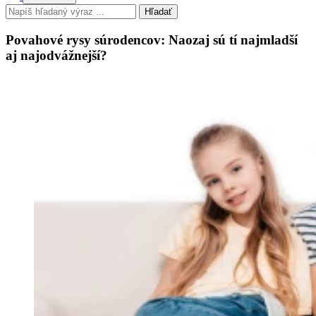
Hľadať
Povahové rysy súrodencov: Naozaj sú tí najmladší
aj najodvážnejší?