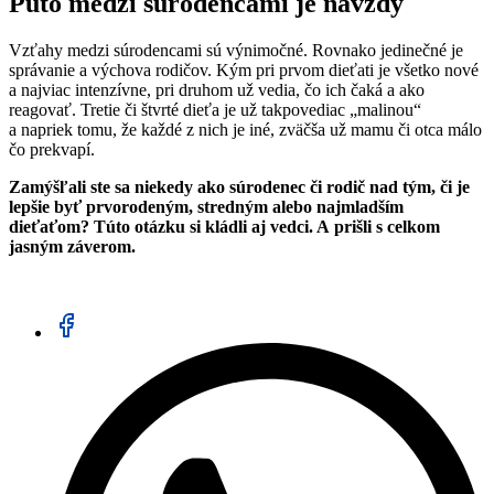
Puto medzi súrodencami je navždy
Vzťahy medzi súrodencami sú výnimočné. Rovnako jedinečné je
správanie a výchova rodičov. Kým pri prvom dieťati je všetko nové
a najviac intenzívne, pri druhom už vedia, čo ich čaká a ako
reagovať. Tretie či štvrté dieťa je už takpovediac „malinou“
a napriek tomu, že každé z nich je iné, zväčša už mamu či otca málo
čo prekvapí.
Zamýšľali ste sa niekedy ako súrodenec či rodič nad tým, či je
lepšie byť prvorodeným, stredným alebo najmladším
dieťaťom? Túto otázku si kládli aj vedci. A prišli s celkom
jasným záverom.