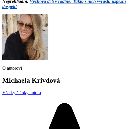
Neprehliadni:
Výchova detí v rodine: Takto z nich vyrastú úspešní
dospelí!
O autorovi
Michaela Krivdová
Všetky články autora