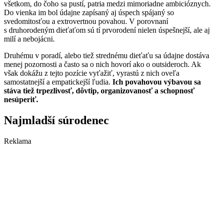
všetkom, do čoho sa pustí, patria medzi mimoriadne ambicióznych.
Do vienka im bol údajne zapísaný aj úspech spájaný so
svedomitosťou a extrovertnou povahou. V porovnaní
s druhorodeným dieťaťom sú tí prvorodení nielen úspešnejší, ale aj
milí a nebojácni.
Druhému v poradí, alebo tiež strednému dieťaťu sa údajne dostáva
menej pozornosti a často sa o nich hovorí ako o outsideroch. Ak
však dokážu z tejto pozície vyťažiť, vyrastú z nich oveľa
samostatnejší a empatickejší ľudia.
Ich povahovou výbavou sa
stáva tiež trpezlivosť, dôvtip, organizovanosť a schopnosť
nesúperiť.
Najmladší súrodenec
Reklama