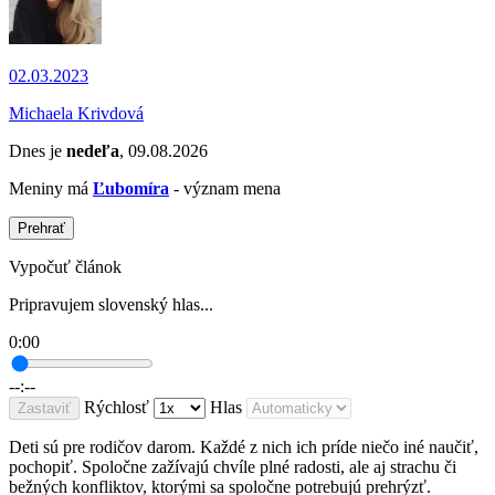
02.03.2023
Michaela Krivdová
Dnes je
nedeľa
, 09.08.2026
Meniny má
Ľubomíra
- význam mena
Prehrať
Vypočuť článok
Pripravujem slovenský hlas...
0:00
--:--
Rýchlosť
Hlas
Zastaviť
Deti sú pre rodičov darom. Každé z nich ich príde niečo iné naučiť,
pochopiť. Spoločne zažívajú chvíle plné radosti, ale aj strachu či
bežných konfliktov, ktorými sa spoločne potrebujú prehrýzť.