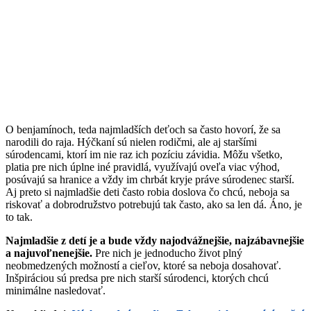
O benjamínoch, teda najmladších deťoch sa často hovorí, že sa
narodili do raja. Hýčkaní sú nielen rodičmi, ale aj staršími
súrodencami, ktorí im nie raz ich pozíciu závidia. Môžu všetko,
platia pre nich úplne iné pravidlá, využívajú oveľa viac výhod,
posúvajú sa hranice a vždy im chrbát kryje práve súrodenec starší.
Aj preto si najmladšie deti často robia doslova čo chcú, neboja sa
riskovať a dobrodružstvo potrebujú tak často, ako sa len dá. Áno, je
to tak.
Najmladšie z detí je a bude vždy najodvážnejšie, najzábavnejšie
a najuvoľnenejšie.
Pre nich je jednoducho život plný
neobmedzených možností a cieľov, ktoré sa neboja dosahovať.
Inšpiráciou sú predsa pre nich starší súrodenci, ktorých chcú
minimálne nasledovať.