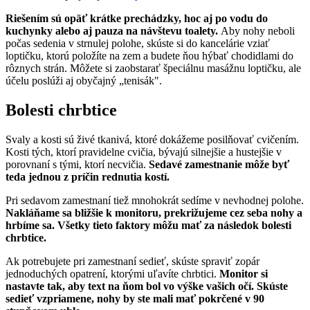
Riešením sú opäť krátke prechádzky, hoc aj po vodu do
kuchynky alebo aj pauza na návštevu toalety.
Aby nohy neboli
počas sedenia v strnulej polohe, skúste si do kancelárie vziať
loptičku, ktorú položíte na zem a budete ňou hýbať chodidlami do
rôznych strán. Môžete si zaobstarať špeciálnu masážnu loptičku, ale
účelu poslúži aj obyčajný „tenisák".
Bolesti chrbtice
Svaly a kosti sú živé tkanivá, ktoré dokážeme posilňovať cvičením.
Kosti tých, ktorí pravidelne cvičia, bývajú silnejšie a hustejšie v
porovnaní s tými, ktorí necvičia.
Sedavé zamestnanie môže byť
teda jednou z príčin rednutia kostí.
Pri sedavom zamestnaní tiež mnohokrát sedíme v nevhodnej polohe.
Nakláňame sa bližšie k monitoru, prekrižujeme cez seba nohy a
hrbíme sa. Všetky tieto faktory môžu mať za následok bolesti
chrbtice.
Ak potrebujete pri zamestnaní sedieť, skúste spraviť zopár
jednoduchých opatrení, ktorými uľavíte chrbtici.
Monitor si
nastavte tak, aby text na ňom bol vo výške vašich očí. Skúste
sedieť vzpriamene, nohy by ste mali mať pokrčené v 90