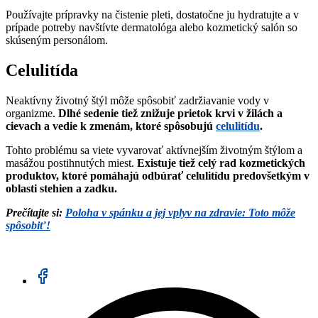
Používajte prípravky na čistenie pleti, dostatočne ju hydratujte a v
prípade potreby navštívte dermatológa alebo kozmetický salón so
skúseným personálom.
Celulitída
Neaktívny životný štýl môže spôsobiť zadržiavanie vody v
organizme.
Dlhé sedenie tiež znižuje prietok krvi v žilách a
cievach a vedie k zmenám, ktoré spôsobujú
celulitídu
.
Tohto problému sa viete vyvarovať aktívnejším životným štýlom a
masážou postihnutých miest.
Existuje tiež celý rad kozmetických
produktov, ktoré pomáhajú odbúrať celulitídu predovšetkým v
oblasti stehien a zadku.
Prečítajte si:
Poloha v spánku a jej vplyv na zdravie: Toto môže
spôsobiť!