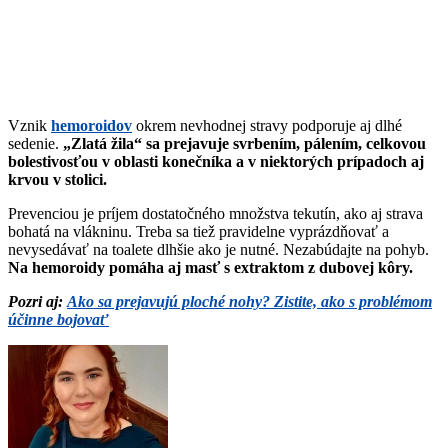
Vznik
hemoroidov
okrem nevhodnej stravy podporuje aj dlhé
sedenie.
„Zlatá žila“ sa prejavuje svrbením, pálením, celkovou
bolestivosťou v oblasti konečníka a v niektorých prípadoch aj
krvou v stolici.
Prevenciou je príjem dostatočného množstva tekutín, ako aj strava
bohatá na vlákninu. Treba sa tiež pravidelne vyprázdňovať a
nevysedávať na toalete dlhšie ako je nutné. Nezabúdajte na pohyb.
Na hemoroidy pomáha aj masť s extraktom z dubovej kôry.
Pozri aj:
Ako sa prejavujú ploché nohy? Zistite, ako s problémom
účinne bojovať