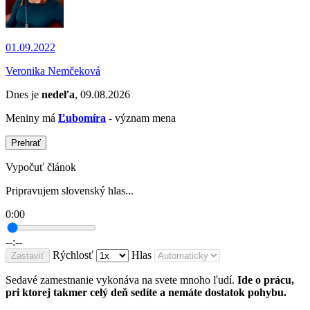
01.09.2022
Veronika Nemčeková
Dnes je
nedeľa
, 09.08.2026
Meniny má
Ľubomíra
- význam mena
Prehrať
Vypočuť článok
Pripravujem slovenský hlas...
0:00
--:--
Rýchlosť
Hlas
Zastaviť
Sedavé zamestnanie vykonáva na svete mnoho ľudí.
Ide o prácu,
pri ktorej takmer celý deň sedíte a nemáte dostatok pohybu.