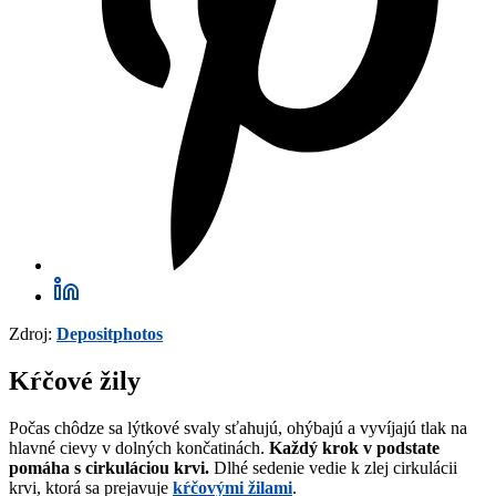
Zdroj:
Depositphotos
Kŕčové žily
Počas chôdze sa lýtkové svaly sťahujú, ohýbajú a vyvíjajú tlak na
hlavné cievy v dolných končatinách.
Každý krok v podstate
pomáha s cirkuláciou krvi.
Dlhé sedenie vedie k zlej cirkulácii
krvi, ktorá sa prejavuje
kŕčovými žilami
.