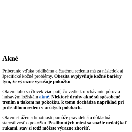
Akné
Priberanie vďaka pridlhému a častému sedeniu má za následok aj
špecifické kožné problémy.
Obezita ovplyvňuje kožné bariéry
tým, že výrazne vysušuje pokožku
.
Okrem toho sa človek viac potí, čo vedie k upchávaniu pórov a
hnisavým ložiskám
akné
.
Niektoré druhy akné sú spôsobené
trením a tlakom na pokožku, k tomu dochádza napríklad pri
príliš dlhom sedení v určitých polohách.
Okrem stráženia hmotnosti pomôže pravidelná a dôkladná
starostlivosť o pokožku.
Postihnutých miest sa snažte nedotýkať
rukami, stav si totiž môžete výrazne zhoršiť.