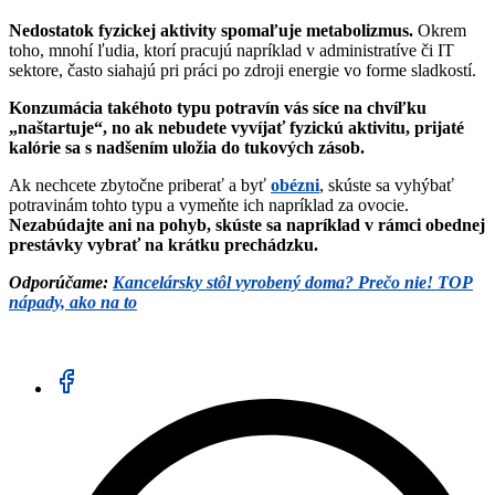
Nedostatok fyzickej aktivity spomaľuje metabolizmus.
Okrem
toho, mnohí ľudia, ktorí pracujú napríklad v administratíve či IT
sektore, často siahajú pri práci po zdroji energie vo forme sladkostí.
Konzumácia takéhoto typu potravín vás síce na chvíľku
„naštartuje“, no ak nebudete vyvíjať fyzickú aktivitu, prijaté
kalórie sa s nadšením uložia do tukových zásob.
Ak nechcete zbytočne priberať a byť
obézni
, skúste sa vyhýbať
potravinám tohto typu a vymeňte ich napríklad za ovocie.
Nezabúdajte ani na pohyb, skúste sa napríklad v rámci obednej
prestávky vybrať na krátku prechádzku.
Odporúčame:
Kancelársky stôl vyrobený doma? Prečo nie! TOP
nápady, ako na to