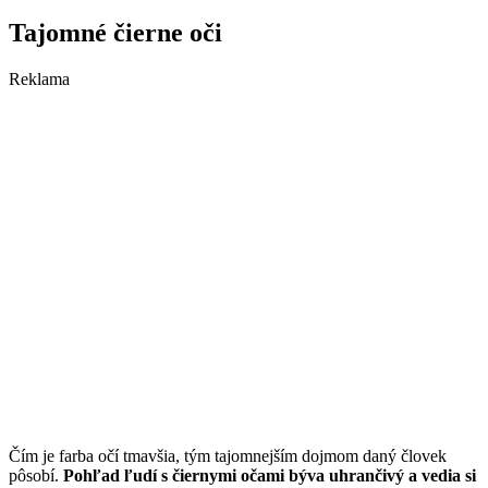
Tajomné čierne oči
Reklama
Čím je farba očí tmavšia, tým tajomnejším dojmom daný človek
pôsobí.
Pohľad ľudí s čiernymi očami býva uhrančivý a vedia si