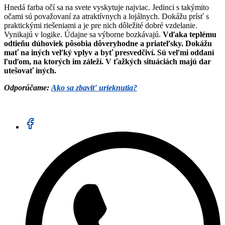
Hnedá farba očí sa na svete vyskytuje najviac. Jedinci s takýmito
očami sú považovaní za atraktívnych a lojálnych. Dokážu prísť s
praktickými riešeniami a je pre nich dôležité dobré vzdelanie.
Vynikajú v logike. Údajne sa výborne bozkávajú.
Vďaka teplému
odtieňu dúhoviek pôsobia dôveryhodne a priateľsky. Dokážu
mať na iných veľký vplyv a byť presvedčiví. Sú veľmi oddaní
ľuďom, na ktorých im záleží. V ťažkých situáciách majú dar
utešovať iných.
Odporúčame:
Ako sa zbaviť urieknutia?