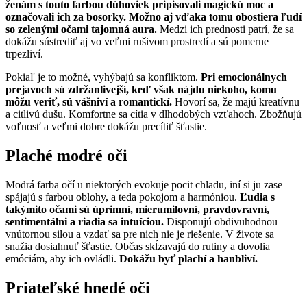
ženám s touto farbou dúhoviek pripisovali magickú moc a
označovali ich za bosorky. Možno aj vďaka tomu obostiera ľudí
so zelenými očami tajomná aura.
Medzi ich prednosti patrí, že sa
dokážu sústrediť aj vo veľmi rušivom prostredí a sú pomerne
trpezliví.
Pokiaľ je to možné, vyhýbajú sa konfliktom.
Pri emocionálnych
prejavoch sú zdržanlivejší, keď však nájdu niekoho, komu
môžu veriť, sú vášniví a romantickí.
Hovorí sa, že majú kreatívnu
a citlivú dušu. Komfortne sa cítia v dlhodobých vzťahoch. Zbožňujú
voľnosť a veľmi dobre dokážu precítiť šťastie.
Plaché modré oči
Modrá farba očí u niektorých evokuje pocit chladu, iní si ju zase
spájajú s farbou oblohy, a teda pokojom a harmóniou.
Ľudia s
takýmito očami sú úprimní, mierumilovní, pravdovravní,
sentimentálni a riadia sa intuíciou.
Disponujú obdivuhodnou
vnútornou silou a vzdať sa pre nich nie je riešenie. V živote sa
snažia dosiahnuť šťastie. Občas skĺzavajú do rutiny a dovolia
emóciám, aby ich ovládli.
Dokážu byť plachí a hanbliví.
Priateľské hnedé oči