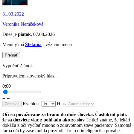
31.03.2022
Veronika Nemčeková
Dnes je
piatok
, 07.08.2026
Meniny má
Štefánia
- význam mena
Prehrať
Vypočuť článok
Pripravujem slovenský hlas...
0:00
--:--
Rýchlosť
Hlas
Zastaviť
Oči sú považované za bránu do duše človeka. Častokrát platí,
že sa dozviete viac z pohľadu ako zo slov.
Je tiež známe, že lekári
dokážu z očí vyčítať mnoho o zdravotnom stave pacientov. Samotná
farba očí by zase mohla prezradiť čo to o inteligencii a povahe.