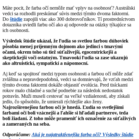
Máte pocit, že farba očí nemôže mať vplyv na osobnosť? Austrálski
vedci sa rozhodli preskúmať súvis medzi týmito dvoma faktormi.
Do
štúdie
zapojili viac ako 300 dobrovoľníkov. Tí prostredníctvom
dotazníka uviedli farbu očí ako aj odpovede na otázky týkajúce sa
ich osobnosti.
Výsledok štúdie ukázal, že ľudia so svetlou farbou dúhoviek
pôsobia menej príjemným dojmom ako jedinci s tmavými
očami, okrem toho sú tiež súťaživejší, egocentrickejší a
skeptickejší voči ostatným. Tmavookí ľudia sa zase ukazujú
ako altruistickí, sympatickí a nápomocní.
Aj keď sa spojitosť medzi typom osobnosti a farbou očí môže zdať
zvláštna a nepravdepodobná, vedci sa domnievajú, že vzťah medzi
týmito dvoma faktormi dokáže objasniť evolúcia. Pred tisíckami
rokov malo chladné a suché podnebie za následok nedostatok
potravín. Muži museli cestovať na veľké vzdialenosti, aby získali
jedlo, čo spôsobilo, že umierali rýchlejšie ako ženy.
Najrozšírenejšou farbou očí je hnedá. Ľudia so svetlejšími
farbami očí boli vzácnejší a ľahšie si hľadali partnerov, teda
boli žiadaní. Z toho môže prameniť ich označenie za súťaživých
a zameraných na seba.
Odporúčame:
Aká je najatraktívnejšia farba očí? Výsledky štúdie