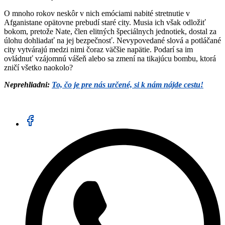
O mnoho rokov neskôr v nich emóciami nabité stretnutie v
Afganistane opätovne prebudí staré city. Musia ich však odložiť
bokom, pretože Nate, člen elitných špeciálnych jednotiek, dostal za
úlohu dohliadať na jej bezpečnosť. Nevypovedané slová a potláčané
city vytvárajú medzi nimi čoraz väčšie napätie. Podarí sa im
ovládnuť vzájomnú vášeň alebo sa zmení na tikajúcu bombu, ktorá
zničí všetko naokolo?
Neprehliadni:
To, čo je pre nás určené, si k nám nájde cestu!