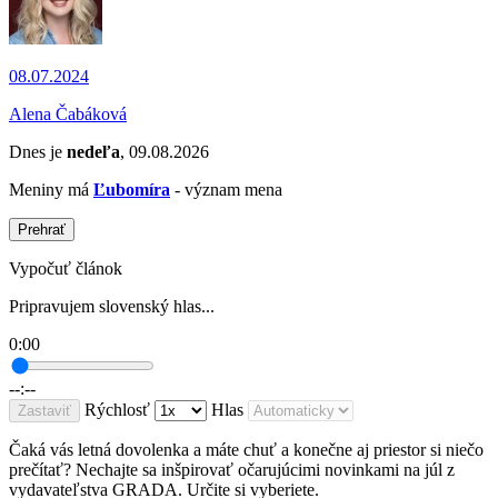
08.07.2024
Alena Čabáková
Dnes je
nedeľa
, 09.08.2026
Meniny má
Ľubomíra
- význam mena
Prehrať
Vypočuť článok
Pripravujem slovenský hlas...
0:00
--:--
Rýchlosť
Hlas
Zastaviť
Čaká vás letná dovolenka a máte chuť a konečne aj priestor si niečo
prečítať? Nechajte sa inšpirovať očarujúcimi novinkami na júl z
vydavateľstva GRADA. Určite si vyberiete.