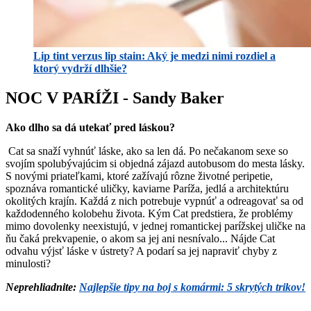
Lip tint verzus lip stain: Aký je medzi nimi rozdiel a
ktorý vydrží dlhšie?
NOC V PARÍŽI -
Sandy Baker
Ako dlho sa dá utekať pred láskou?
Cat sa snaží vyhnúť láske, ako sa len dá. Po nečakanom sexe so
svojím spolubývajúcim si objedná zájazd autobusom do mesta lásky.
S novými priateľkami, ktoré zažívajú rôzne životné peripetie,
spoznáva romantické uličky, kaviarne Paríža, jedlá a architektúru
okolitých krajín. Každá z nich potrebuje vypnúť a odreagovať sa od
každodenného kolobehu života. Kým Cat predstiera, že problémy
mimo dovolenky neexistujú, v jednej romantickej parížskej uličke na
ňu čaká prekvapenie, o akom sa jej ani nesnívalo... Nájde Cat
odvahu výjsť láske v ústrety? A podarí sa jej napraviť chyby z
minulosti?
Neprehliadnite:
Najlepšie tipy na boj s komármi: 5 skrytých trikov!