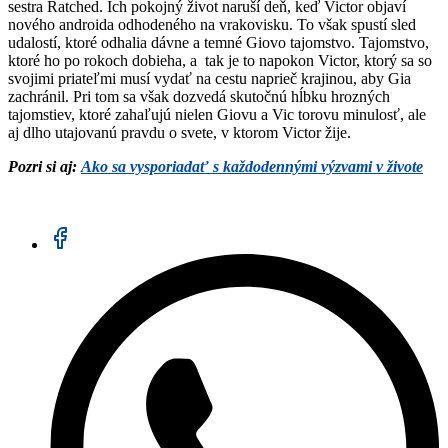
sestra Ratched. Ich pokojný život naruší deň, keď Victor objaví
nového androida odhodeného na vrakovisku. To však spustí sled
udalostí, ktoré odhalia dávne a temné Giovo tajomstvo. Tajomstvo,
ktoré ho po rokoch dobieha, a tak je to napokon Victor, ktorý sa so
svojimi priateľmi musí vydať na cestu naprieč krajinou, aby Gia
zachránil. Pri tom sa však dozvedá skutočnú hĺbku hrozných
tajomstiev, ktoré zahaľujú nielen Giovu a Vic torovu minulosť, ale
aj dlho utajovanú pravdu o svete, v ktorom Victor žije.
Pozri si aj:
Ako sa vysporiadať s každodennými výzvami v živote