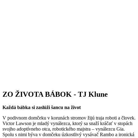
ZO ŽIVOTA BÁBOK -
TJ Klune
Každá bábka si zaslúži šancu na život
V podivnom domčeku v korunách stromov žijú traja roboti a človek.
Victor Lawson je mladý vynálezca, ktorý sa snaží kráčať v stopách
svojho adoptívneho otca, robotického majstra – vynálezcu Gia.
Spolu s nimi býva v domčeku úzkostlivý vysávač Rambo a ironická