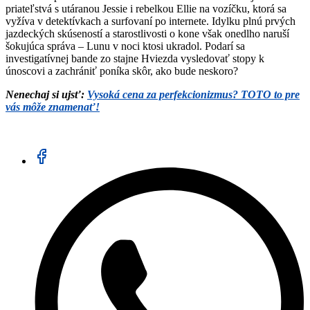
priateľstvá s utáranou Jessie i rebelkou Ellie na vozíčku, ktorá sa
vyžíva v detektívkach a surfovaní po internete. Idylku plnú prvých
jazdeckých skúseností a starostlivosti o kone však onedlho naruší
šokujúca správa – Lunu v noci ktosi ukradol. Podarí sa
investigatívnej bande zo stajne Hviezda vysledovať stopy k
únoscovi a zachrániť poníka skôr, ako bude neskoro?
Nenechaj si ujsť:
Vysoká cena za perfekcionizmus? TOTO to pre
vás môže znamenať!