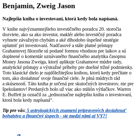
Benjamin, Zweig Jason
Najlepšia kniha o investovaní, ktorá kedy bola napísaná.
V knihe najvýznamnejšieho investičného poradcu 20. storočia
dozviete, ako sa ako investor, maklér alebo investičný poradca
vyhnete závažným chybám a aké dlhodobo úspešné stratégie
uplatniť pri investovaní. Nadčasové a stále platné prístupy
Grahamovej filozofie sú podané formou vhodnou pre laikov a sú
doplnené o komentár uznávaného finančného analytika časopisu
Money Jasona Zweiga, ktorý aplikuje Grahamove múdre rady,
analytické prístupy a výstražné príbehy pre dnešné tržné podmienky.
Toto klasické dielo je najdôležitejšou knihou, ktorú kedy prečítate o
tom, ako dosiahnuť svoje finančné ciele. Je plná múdrych rád
a skúseností. Táto kniha je určená pre skutočných investorov, nie pre
špekulantov! Predaných bolo už viac ako milión výtlačkov. Warren
E. Buffett ju označil za „jednoznačne najlepšiu knihu o investovaní,
ktorá bola kedy napísaná“.
Tip pre vás:
5 astrologických znamení pripravených dosiahnuť
bohatstvo a finančný úspech - ste medzi nimi aj VY?!