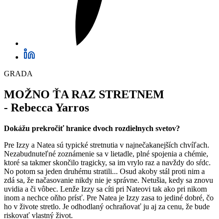
GRADA
MOŽNO ŤA RAZ STRETNEM
-
Rebecca Yarros
Dokážu prekročiť hranice dvoch rozdielnych svetov?
Pre Izzy a Natea sú typické stretnutia v najnečakanejších chvíľach.
Nezabudnuteľné zoznámenie sa v lietadle, plné spojenia a chémie,
ktoré sa takmer skončilo tragicky, sa im vrylo raz a navždy do sŕdc.
No potom sa jeden druhému stratili... Osud akoby stál proti nim a
zdá sa, že načasovanie nikdy nie je správne. Netušia, kedy sa znovu
uvidia a či vôbec. Lenže Izzy sa cíti pri Nateovi tak ako pri nikom
inom a nechce oňho prísť. Pre Natea je Izzy zasa to jediné dobré, čo
ho v živote stretlo. Je odhodlaný ochraňovať ju aj za cenu, že bude
riskovať vlastný život.