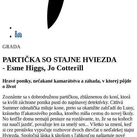
GRADA
PARTIČKA SO STAJNE HVIEZDA
-
Esme Higgs, Jo Cotterill
Hravé poníky, nečakané kamarátstva a záhada, v ktorej pôjde
o život
Zoznámte sa s dobrodružnou partičkou, zbláznenou do koní, ktorá
sa kvôli záchrane poníka pustí do napínavej detektívky. Citlivá
Summer odmalička miluje kone, preto sa okamžite zahľadí do Luny,
krásneho fľakatosivého poníka, ktorého míňa cestou do novej školy.
No keďže doma nemajú peniaze na rozdávanie, to, že sa na koňoch
raz naučí jazdiť, považuje len za smelý sen... Všetko sa zmení, keď
si cez prestávku vypočuje rozhovor dvoch dievčat o neďalekej stajni
Hviezda. Spoločná láska k tátošom s ľahkosťou naštartuje nové