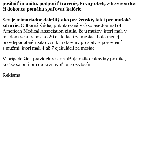
posilniť imunitu, podporiť trávenie, krvný obeh, zdravie srdca
či dokonca pomáha spaľovať kalórie.
Sex je mimoriadne dôležitý ako pre ženské, tak i pre mužské
zdravie.
Odborná štúdia, publikovaná v časopise Journal of
American Medical Association zistila, že u mužov, ktorí mali v
mladom veku viac ako 20 ejakulácií za mesiac, bolo menej
pravdepodobné riziko vzniku rakoviny prostaty v porovnaní
s mužmi, ktorí mali 4 až 7 ejakulácií za mesiac.
V prípade žien pravidelný sex znižuje riziko rakoviny prsníka,
keďže sa pri ňom do krvi uvoľňuje oxytocín.
Reklama