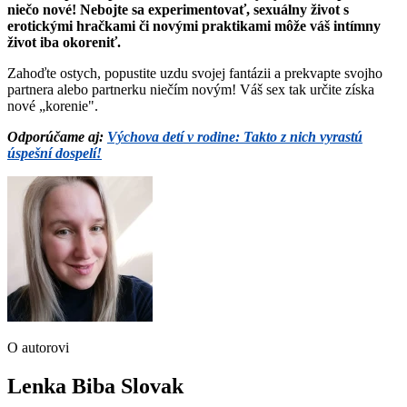
niečo nové! Nebojte sa experimentovať, sexuálny život s
erotickými hračkami či novými praktikami môže váš intímny
život iba okoreniť.
Zahoďte ostych, popustite uzdu svojej fantázii a prekvapte svojho
partnera alebo partnerku niečím novým! Váš sex tak určite získa
nové „korenie".
Odporúčame aj:
Výchova detí v rodine: Takto z nich vyrastú
úspešní dospelí!
O autorovi
Lenka Biba Slovak