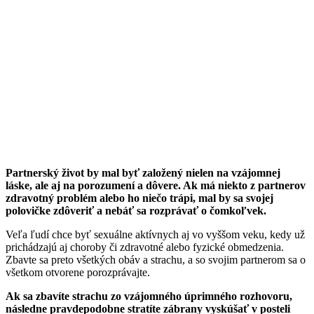
Partnerský život by mal byť založený nielen na vzájomnej
láske, ale aj na porozumení a dôvere. Ak má niekto z partnerov
zdravotný problém alebo ho niečo trápi, mal by sa svojej
polovičke zdôveriť a nebáť sa rozprávať o čomkoľvek.
Veľa ľudí chce byť sexuálne aktívnych aj vo vyššom veku, kedy už
prichádzajú aj choroby či zdravotné alebo fyzické obmedzenia.
Zbavte sa preto všetkých obáv a strachu, a so svojim partnerom sa o
všetkom otvorene porozprávajte.
Ak sa zbavíte strachu zo vzájomného úprimného rozhovoru,
následne pravdepodobne stratíte zábrany vyskúšať v posteli