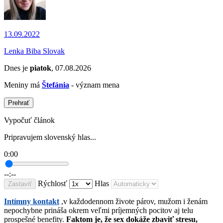
13.09.2022
Lenka Biba Slovak
Dnes je
piatok
, 07.08.2026
Meniny má
Štefánia
- význam mena
Prehrať
Vypočuť článok
Pripravujem slovenský hlas...
0:00
--:--
Rýchlosť
Hlas
Zastaviť
Intímny kontakt
,v každodennom živote párov, mužom i ženám
nepochybne prináša okrem veľmi príjemných pocitov aj telu
prospešné benefity.
Faktom je, že sex dokáže zbaviť stresu,