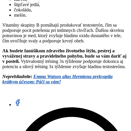
štipľavé jedlá,
čokoláda,
melón.
Vitamíny skupiny B pomáhajú produkovať testosterón, čím sa
podporuje pocit potešenia pri intímnych chvíľach. Ďalšou skvelou
potravinou je med, ktorý zvyšuje hladinu oxidu dusnatého v tele,
čím uvoľňuje svaly a podporuje krvný obeh.
Ak budete fanúšikom zdravého životného štýlu, pestrej a
vyváženej stravy a pravidelného pohybu, bude sa vám dariť aj
v posteli.
Vytrvalostný tréning 3x týždenne podporuje dokonca aj
potenciu a silový tréning 3x týždenne zvyšuje hladinu testosterónu.
Neprehliadnite:
Emma Watson alias Hermiona prekvapila
krátkym účesom: Páči sa vám?