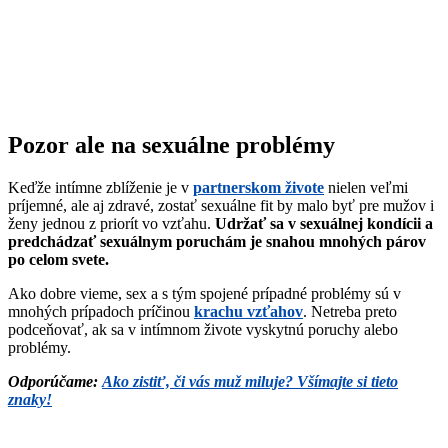
Pozor ale na sexuálne problémy
Keďže intímne zblíženie je v
partnerskom živote
nielen veľmi
príjemné, ale aj zdravé, zostať sexuálne fit by malo byť pre mužov i
ženy jednou z priorít vo vzťahu.
Udržať sa v sexuálnej kondícii a
predchádzať sexuálnym poruchám je snahou mnohých párov
po celom svete.
Ako dobre vieme, sex a s tým spojené prípadné problémy sú v
mnohých prípadoch príčinou
krachu vzťahov
. Netreba preto
podceňovať, ak sa v intímnom živote vyskytnú poruchy alebo
problémy.
Odporúčame:
Ako zistiť, či vás muž miluje? Všímajte si tieto
znaky!