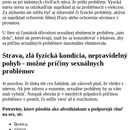
preto sa pri intímnych chvíľach stáva, že prídu problémy. Vysoká
miera stresu sa odzrkadľuje napríklad aj na problémoch s erekciou.
Za zlyhaním ale môžu byť aj zdravotné či fyzické problémy, akými
sú napríklad ochorenie štítnej žľazy alebo ochorenia súvisiace s
prostatou.
U žien sú častokrát dôvodom sexuálnej abstinencie problémy „tam
dolu", ktoré ak pretrvávajú, mali by sa konzultovať s lekárom, aby
sa príčina sexuálnych problémov maximálne eliminovala.
Strava, zlá fyzická kondícia, nepravidelný
pohyb - možné príčiny sexuálnych
problémov
Je pravdou, že láska ide cez žalúdok, ale zároveň platí, že všetko s
mierou. Ak jete zdravo a rozumne, sexuálne problémy by sa vám
mali vyhnúť. Naopak obezita je v mnohých prípadoch príčinou
problémov v posteli, čo môže viesť až k rozchodom.
Potraviny, ktoré pôsobia ako afrodiziakum a podporujú chuť
na sex, sú:
škorica,
zázvor,