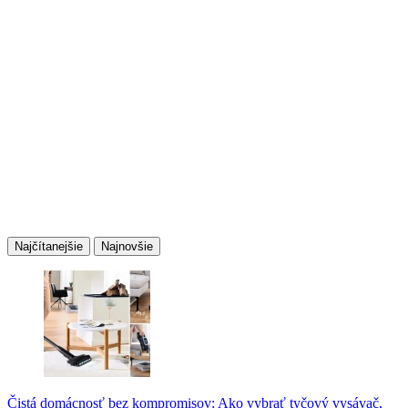
Najčítanejšie
Najnovšie
Čistá domácnosť bez kompromisov: Ako vybrať tyčový vysávač,