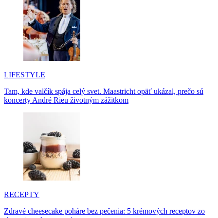
LIFESTYLE
Tam, kde valčík spája celý svet. Maastricht opäť ukázal, prečo sú
koncerty André Rieu životným zážitkom
RECEPTY
Zdravé cheesecake poháre bez pečenia: 5 krémových receptov zo