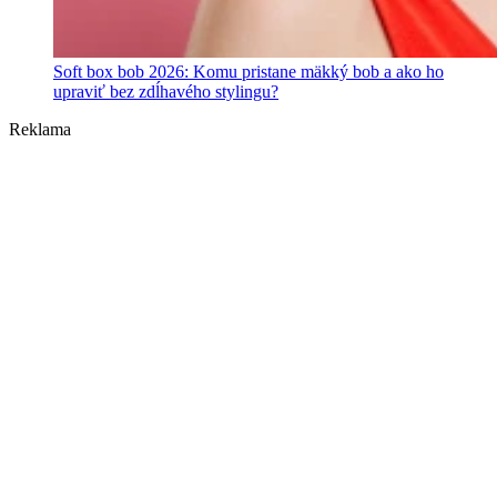
Soft box bob 2026: Komu pristane mäkký bob a ako ho
upraviť bez zdĺhavého stylingu?
Reklama