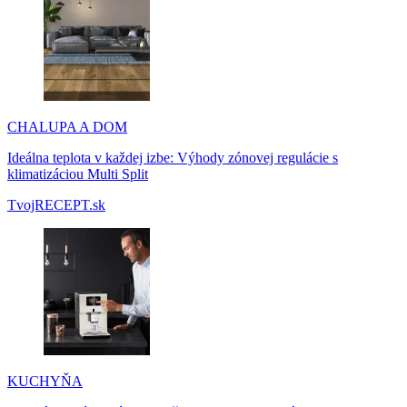
CHALUPA A DOM
Ideálna teplota v každej izbe: Výhody zónovej regulácie s
klimatizáciou Multi Split
TvojRECEPT.sk
KUCHYŇA