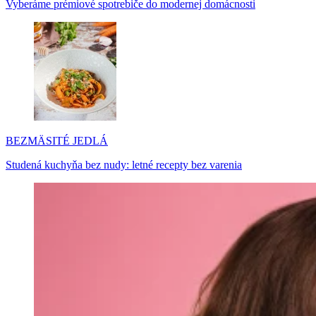
Vyberáme prémiové spotrebiče do modernej domácnosti
BEZMÄSITÉ JEDLÁ
Studená kuchyňa bez nudy: letné recepty bez varenia