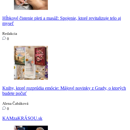
Hĺbkové čistenie pleti a masáž: Spojenie, ktoré revitalizuje telo aj
myseľ
Redakcia
0
Knihy, ktoré rozprúdia emócie: Májové novinky z Grady, o ktorých
budete počuť
Alena Čabáková
0
KAMzaKRÁSOU.sk