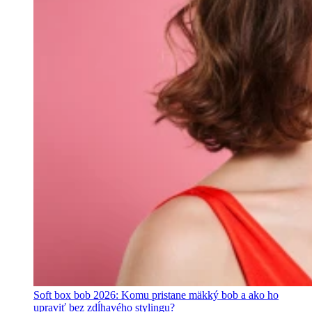
Soft box bob 2026: Komu pristane mäkký bob a ako ho
upraviť bez zdĺhavého stylingu?