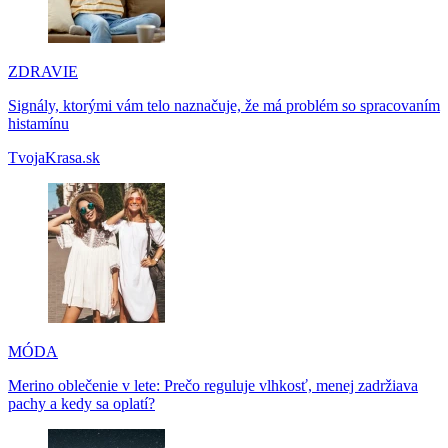
ZDRAVIE
Signály, ktorými vám telo naznačuje, že má problém so spracovaním
histamínu
TvojaKrasa.sk
MÓDA
Merino oblečenie v lete: Prečo reguluje vlhkosť, menej zadržiava
pachy a kedy sa oplatí?