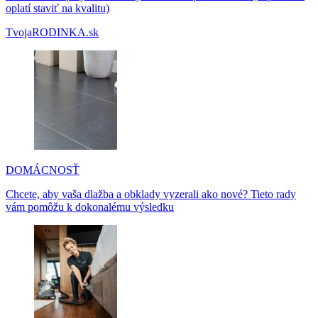
oplatí staviť na kvalitu)
TvojaRODINKA.sk
DOMÁCNOSŤ
Chcete, aby vaša dlažba a obklady vyzerali ako nové? Tieto rady
vám pomôžu k dokonalému výsledku