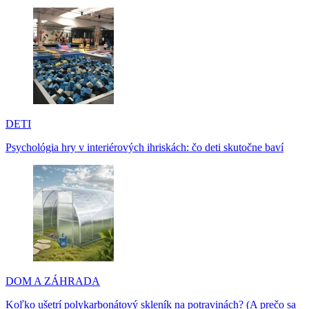
DETI
Psychológia hry v interiérových ihriskách: čo deti skutočne baví
DOM A ZÁHRADA
Koľko ušetrí polykarbonátový skleník na potravinách? (A prečo sa