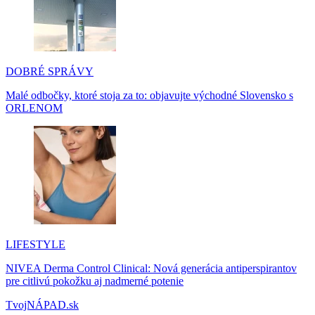
DOBRÉ SPRÁVY
Malé odbočky, ktoré stoja za to: objavujte východné Slovensko s
ORLENOM
LIFESTYLE
NIVEA Derma Control Clinical: Nová generácia antiperspirantov
pre citlivú pokožku aj nadmerné potenie
TvojNÁPAD.sk