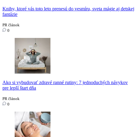
Knihy, ktoré vás toto leto prenesú do vesmíru, sveta mágie aj detskej
fantázie
PR článok
0
Ako si vybudovať zdravé ranné rutiny: 7 jednoduchých návykov
pre lepší štart dňa
PR článok
0