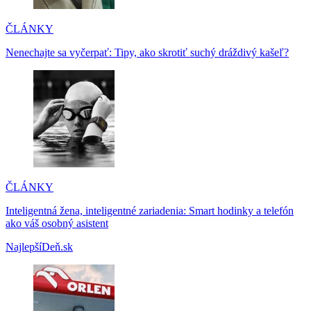
ČLÁNKY
Nenechajte sa vyčerpať: Tipy, ako skrotiť suchý dráždivý kašeľ?
ČLÁNKY
Inteligentná žena, inteligentné zariadenia: Smart hodinky a telefón
ako váš osobný asistent
NajlepšíDeň.sk