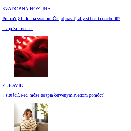
SVADOBNÁ HOSTINA
Polnočný bufet na svadbu: Čo pripraviť, aby si hostia pochutili?
TvojeZdravie.sk
ZDRAVIE
7 situácií, keď môže terapia červeným svetlom pomôcť