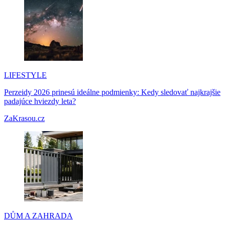
LIFESTYLE
Perzeidy 2026 prinesú ideálne podmienky: Kedy sledovať najkrajšie
padajúce hviezdy leta?
ZaKrasou.cz
DŮM A ZAHRADA