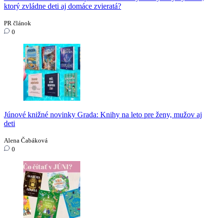
ktorý zvládne deti aj domáce zvieratá?
PR článok
0
Júnové knižné novinky Grada: Knihy na leto pre ženy, mužov aj
deti
Alena Čabáková
0