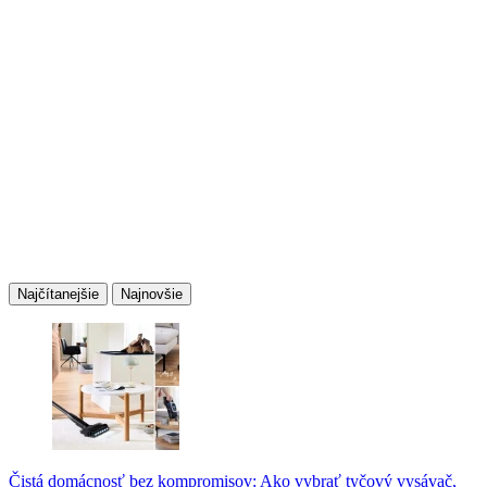
Najčítanejšie
Najnovšie
Čistá domácnosť bez kompromisov: Ako vybrať tyčový vysávač,