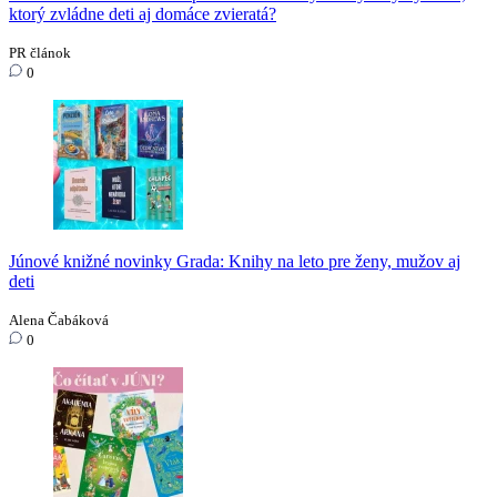
ktorý zvládne deti aj domáce zvieratá?
PR článok
0
Júnové knižné novinky Grada: Knihy na leto pre ženy, mužov aj
deti
Alena Čabáková
0