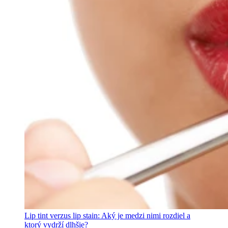
Lip tint verzus lip stain: Aký je medzi nimi rozdiel a
ktorý vydrží dlhšie?