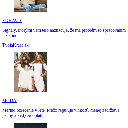
ZDRAVIE
Signály, ktorými vám telo naznačuje, že má problém so spracovaním
histamínu
TvojaKrasa.sk
MÓDA
Merino oblečenie v lete: Prečo reguluje vlhkosť, menej zadržiava
pachy a kedy sa oplatí?