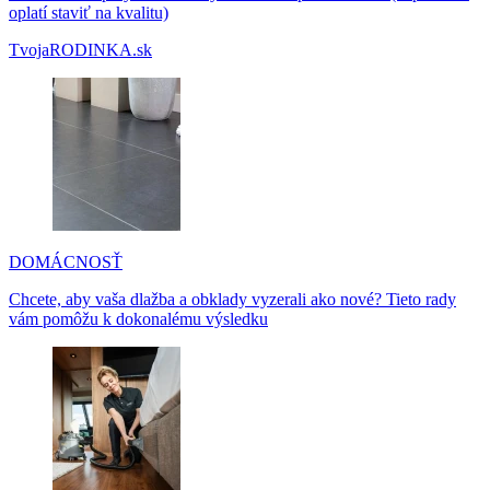
oplatí staviť na kvalitu)
TvojaRODINKA.sk
DOMÁCNOSŤ
Chcete, aby vaša dlažba a obklady vyzerali ako nové? Tieto rady
vám pomôžu k dokonalému výsledku