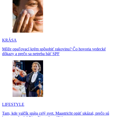
KRÁSA
Môže opaľovací krém spôsobiť rakovinu? Čo hovoria vedecké
dôkazy a prečo sa netreba báť SPF
LIFESTYLE
Tam, kde valčík spája celý svet. Maastricht opäť ukázal, prečo sú