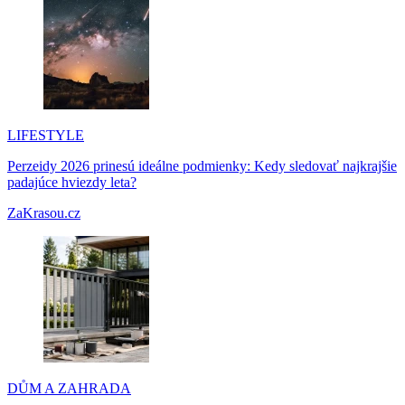
LIFESTYLE
Perzeidy 2026 prinesú ideálne podmienky: Kedy sledovať najkrajšie
padajúce hviezdy leta?
ZaKrasou.cz
DŮM A ZAHRADA