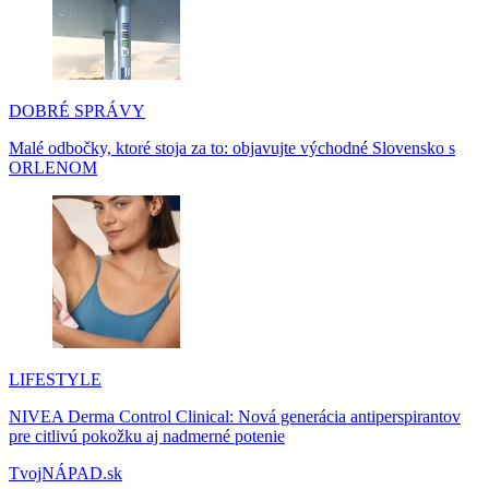
DOBRÉ SPRÁVY
Malé odbočky, ktoré stoja za to: objavujte východné Slovensko s
ORLENOM
LIFESTYLE
NIVEA Derma Control Clinical: Nová generácia antiperspirantov
pre citlivú pokožku aj nadmerné potenie
TvojNÁPAD.sk