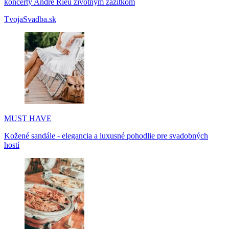
koncerty André Rieu životným zážitkom
TvojaSvadba.sk
MUST HAVE
Kožené sandále - elegancia a luxusné pohodlie pre svadobných
hostí