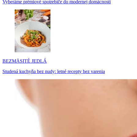
Vyberáme prémiové spotrebiče do modernej domácnosti
BEZMÄSITÉ JEDLÁ
Studená kuchyňa bez nudy: letné recepty bez varenia