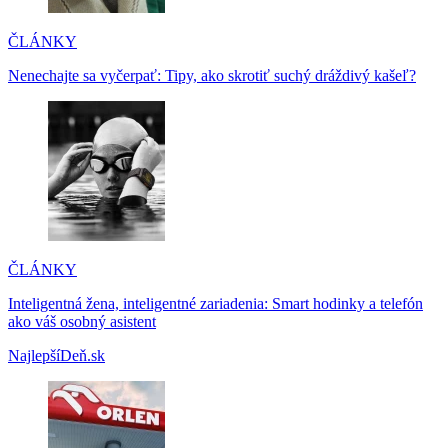
ČLÁNKY
Nenechajte sa vyčerpať: Tipy, ako skrotiť suchý dráždivý kašeľ?
ČLÁNKY
Inteligentná žena, inteligentné zariadenia: Smart hodinky a telefón
ako váš osobný asistent
NajlepšíDeň.sk