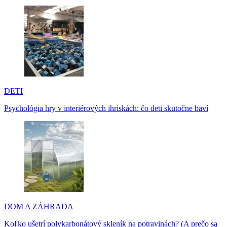
DETI
Psychológia hry v interiérových ihriskách: čo deti skutočne baví
DOM A ZÁHRADA
Koľko ušetrí polykarbonátový skleník na potravinách? (A prečo sa