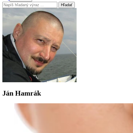
Hľadať
Ján Hamrák