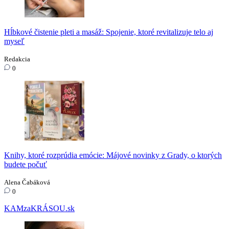
Hĺbkové čistenie pleti a masáž: Spojenie, ktoré revitalizuje telo aj
myseľ
Redakcia
0
Knihy, ktoré rozprúdia emócie: Májové novinky z Grady, o ktorých
budete počuť
Alena Čabáková
0
KAMzaKRÁSOU.sk