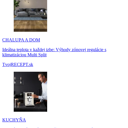
CHALUPA A DOM
Ideálna teplota v každej izbe: Výhody zónovej regulácie s
klimatizáciou Multi Split
TvojRECEPT.sk
KUCHYŇA