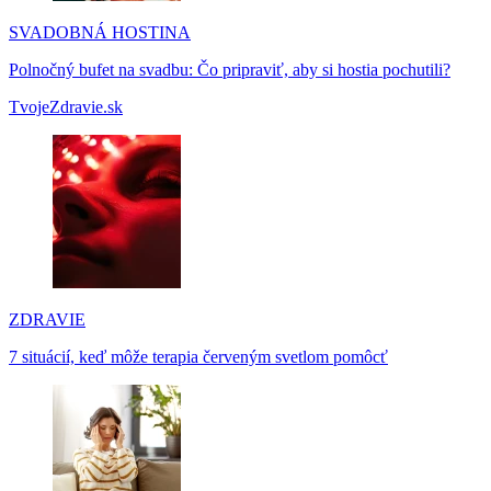
SVADOBNÁ HOSTINA
Polnočný bufet na svadbu: Čo pripraviť, aby si hostia pochutili?
TvojeZdravie.sk
ZDRAVIE
7 situácií, keď môže terapia červeným svetlom pomôcť