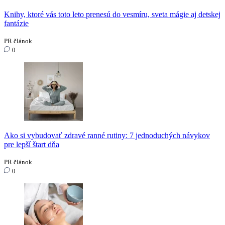
Knihy, ktoré vás toto leto prenesú do vesmíru, sveta mágie aj detskej
fantázie
PR článok
0
Ako si vybudovať zdravé ranné rutiny: 7 jednoduchých návykov
pre lepší štart dňa
PR článok
0