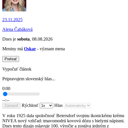
23.11.2025
Alena Čabáková
Dnes je
sobota
, 08.08.2026
Meniny má
Oskar
- význam mena
Prehrať
Vypočuť článok
Pripravujem slovenský hlas...
0:00
--:--
Rýchlosť
Hlas
Zastaviť
V roku 1925 dala spoločnosť Beiersdorf svojmu ikonickému krému
NIVEA nový vzhľad: tmavomodrú kovovú dózu s bielymi nápismi.
Dnes tento dizajn oslavuje 100. výročie a zostáva jedným z