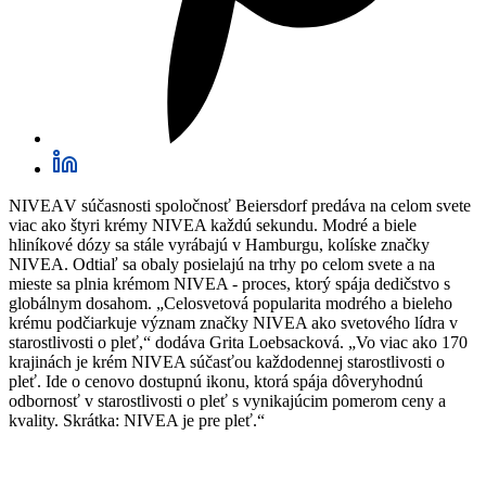
NIVEA
V súčasnosti spoločnosť Beiersdorf predáva na celom svete
viac ako štyri krémy NIVEA každú sekundu. Modré a biele
hliníkové dózy sa stále vyrábajú v Hamburgu, kolíske značky
NIVEA. Odtiaľ sa obaly posielajú na trhy po celom svete a na
mieste sa plnia krémom NIVEA - proces, ktorý spája dedičstvo s
globálnym dosahom. „Celosvetová popularita modrého a bieleho
krému podčiarkuje význam značky NIVEA ako svetového lídra v
starostlivosti o pleť,“ dodáva Grita Loebsacková. „Vo viac ako 170
krajinách je krém NIVEA súčasťou každodennej starostlivosti o
pleť. Ide o cenovo dostupnú ikonu, ktorá spája dôveryhodnú
odbornosť v starostlivosti o pleť s vynikajúcim pomerom ceny a
kvality. Skrátka: NIVEA je pre pleť.“