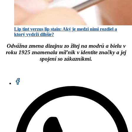
Lip tint verzus lip stain: Aký je medzi nimi rozdiel a
ktorý vydrží dlhšie?
Odvážna zmena dizajnu zo žltej na modrú a bielu v
roku 1925 znamenala míľnik v identite značky a jej
spojení so zákazníkmi.