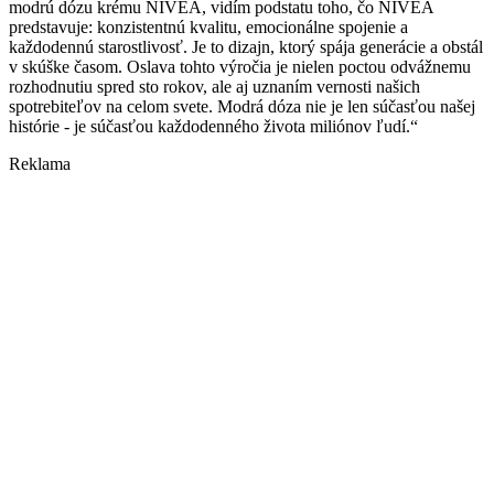
modrú dózu krému NIVEA, vidím podstatu toho, čo NIVEA
predstavuje: konzistentnú kvalitu, emocionálne spojenie a
každodennú starostlivosť. Je to dizajn, ktorý spája generácie a obstál
v skúške časom. Oslava tohto výročia je nielen poctou odvážnemu
rozhodnutiu spred sto rokov, ale aj uznaním vernosti našich
spotrebiteľov na celom svete. Modrá dóza nie je len súčasťou našej
histórie - je súčasťou každodenného života miliónov ľudí.“
Reklama