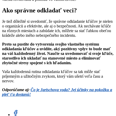
Ako správne odkladať veci?
Je tiež dôležité si uvedomiť, že správne odkladanie kľúčov je nielen
o organizácii a efektivite, ale aj o bezpečnosti. Ak nechávate kľúče
na rôznych miestach a zabúdate ich, môžete sa stať ľahkou obeťou
krádeže alebo iného nebezpečného incidentu.
Preto sa pustite do vytvorenia svojho vlastného systému
odkladania kľúčov a uvidíte, aký pozitívny vplyv to bude mať
na váš každodenný život. Naučte sa uvedomovať si svoje kľúče,
starostlivo ich ukladať na stanovené miesto a eliminovať
zbytočné stresy spojené s ich hľadaním.
Vaša každodenná rutina odkladania kľúčov sa tak môže stať
príjemným a užitočným zvykom, ktorý vám ušetrí veľa času a
nervov.
Odporúčame aj:
Čo je Jarischova voda? Jej účinky na pokožku a
pleť ťa dostanú!