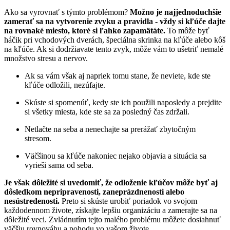
Ako sa vyrovnať s týmto problémom?
Možno je najjednoduchšie
zamerať sa na vytvorenie zvyku a pravidla - vždy si kľúče dajte
na rovnaké miesto, ktoré si ľahko zapamätáte.
To môže byť
háčik pri vchodových dverách, špeciálna skrinka na kľúče alebo kôš
na kľúče. Ak si dodržiavate tento zvyk, môže vám to ušetriť nemalé
množstvo stresu a nervov.
Ak sa vám však aj napriek tomu stane, že neviete, kde ste
kľúče odložili, nezúfajte.
Skúste si spomenúť, kedy ste ich použili naposledy a prejdite
si všetky miesta, kde ste sa za posledný čas zdržali.
Netlačte na seba a nenechajte sa prerážať zbytočným
stresom.
Väčšinou sa kľúče nakoniec nejako objavia a situácia sa
vyrieši sama od seba.
Je však dôležité si uvedomiť, že odloženie kľúčov môže byť aj
dôsledkom nepripravenosti, zaneprázdnenosti alebo
nesústredenosti.
Preto si skúste urobiť poriadok vo svojom
každodennom živote, získajte lepšiu organizáciu a zamerajte sa na
dôležité veci. Zvládnutím tejto malého problému môžete dosiahnuť
väčšiu rovnováhu a pohodu vo vašom živote.