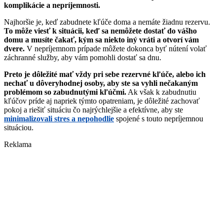
komplikácie a nepríjemnosti.
Najhoršie je, keď zabudnete kľúče doma a nemáte žiadnu rezervu.
To môže viesť k situácii, keď sa nemôžete dostať do vášho
domu a musíte čakať, kým sa niekto iný vráti a otvorí vám
dvere.
V nepríjemnom prípade môžete dokonca byť nútení volať
záchranné služby, aby vám pomohli dostať sa dnu.
Preto je dôležité mať vždy pri sebe rezervné kľúče, alebo ich
nechať u dôveryhodnej osoby, aby ste sa vyhli nečakaným
problémom so zabudnutými kľúčmi.
Ak však k zabudnutiu
kľúčov príde aj napriek týmto opatreniam, je dôležité zachovať
pokoj a riešiť situáciu čo najrýchlejšie a efektívne, aby ste
minimalizovali stres a nepohodlie
spojené s touto nepríjemnou
situáciou.
Reklama