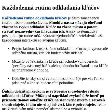
Každodenná rutina odkladania kľúčov
Každodenná rutina odkladania kľúčov
je často zanedbanou
časťou nášho denného života.
Mnohí z nás sa stávajú obeťami
vlastného zvyku odkladať kľúče na rôzne miesta a potom
strácať nezmyselný čas hľadaním ich.
Avšak, systematický
prístup k tejto rutine môže výrazne zjednodušiť a zefektívniť našu
každodennú interakciu so svojimi kľúčmi.
Prvým krokom k úspešnému odkladaniu kľúčov je vytvorenie
určeného miesta, kde ich budete vždy ukladať.
Môže to byť skrinka na kľúče pri vchodových dverách,
špeciálny nástenný háčik alebo jednoducho škatuľka na kľúče
na priehradke v chodbe.
Dôležité je, aby ste si vybrali miesto, ktoré je pre vás ľahko
prístupné a kde sa budete cítiť pohodlne.
Ďalším dôležitým krokom je vytvorenie si osobného rituálu
odkladania kľúčov. Môžete si napríklad zvyknúť, že hneď po
príchode domov odložíte kľúče na stanovené miesto a zároveň
skontrolujete, či tam nie sú aj iné veci, ktoré potrebujete.
Tento
malý rituál vám môže pomôcť sústrediť sa a vyhnúť sa