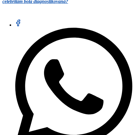
celebritám bola diagnostikovaná?