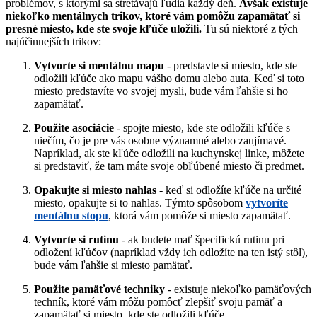
problémov, s ktorými sa stretávajú ľudia každý deň.
Avšak existuje
niekoľko mentálnych trikov, ktoré vám pomôžu zapamätať si
presné miesto, kde ste svoje kľúče uložili.
Tu sú niektoré z tých
najúčinnejších trikov:
Vytvorte si mentálnu mapu
- predstavte si miesto, kde ste
odložili kľúče ako mapu vášho domu alebo auta. Keď si toto
miesto predstavíte vo svojej mysli, bude vám ľahšie si ho
zapamätať.
Použite asociácie
- spojte miesto, kde ste odložili kľúče s
niečím, čo je pre vás osobne významné alebo zaujímavé.
Napríklad, ak ste kľúče odložili na kuchynskej linke, môžete
si predstaviť, že tam máte svoje obľúbené miesto či predmet.
Opakujte si miesto nahlas
- keď si odložíte kľúče na určité
miesto, opakujte si to nahlas. Týmto spôsobom
vytvoríte
mentálnu stopu
, ktorá vám pomôže si miesto zapamätať.
Vytvorte si rutinu
- ak budete mať špecifickú rutinu pri
odložení kľúčov (napríklad vždy ich odložíte na ten istý stôl),
bude vám ľahšie si miesto pamätať.
Použite pamäťové techniky
- existuje niekoľko pamäťových
techník, ktoré vám môžu pomôcť zlepšiť svoju pamäť a
zapamätať si miesto, kde ste odložili kľúče.