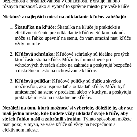
bezpečnosti a organizovanosti v domácnosti. Existuje mnoho
rôznych možností, ako si vybrať to správne miesto pre vaše kľúče.
Niektoré z najlepších miest na odkladanie kľúčov zahŕňajú:
Škatuľka na kľúče:
Škatuľka na kľúče je praktické a
efektívne riešenie pre odkladanie kľúčov. Sú kompaktné a
môžu sa ľahko upevniť na stenu, čo vám umožní mať kľúče
vždy po ruke.
Kľúčová schránka
: Kľúčové schránky sú ideálne pre tých,
ktorí často stratia kľúče. Môžu byť umiestnené pri
vchodových dverách alebo na záhrade a poskytujú bezpečné
a diskrétne miesto na uchovávanie kľúčov.
Kľúčová polička:
Kľúčové poličky sú ďalšou skvelou
možnosťou, ako usporiadať a odkladať kľúče. Môžu byť
umiestnené na stene v predsieni alebo v kuchyni a poskytujú
praktické miesto na uskladnenie kľúčov.
Nezáleží na tom, ktorú možnosť si vyberiete, dôležité je, aby ste
mali jedno miesto, kde budete vždy ukladať svoje kľúče, aby
ste ich ľahko našli a zabránili stratám.
Týmto spôsobom môžete
mať pokoj v mysli, že vaše kľúče sú vždy na bezpečnom a
efektívnom mieste.