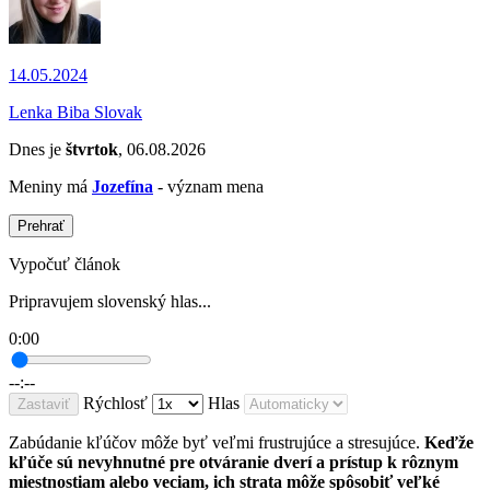
14.05.2024
Lenka Biba Slovak
Dnes je
štvrtok
, 06.08.2026
Meniny má
Jozefína
- význam mena
Prehrať
Vypočuť článok
Pripravujem slovenský hlas...
0:00
--:--
Rýchlosť
Hlas
Zastaviť
Zabúdanie kľúčov môže byť veľmi frustrujúce a stresujúce.
Keďže
kľúče sú nevyhnutné pre otváranie dverí a prístup k rôznym
miestnostiam alebo veciam, ich strata môže spôsobiť veľké