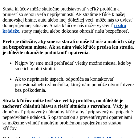
Strata kľúčov môže skutočne predstavovať veľký problém a
priniesť so sebou veľa nepríjemností. Ak stratíme kľúče k našej
domovskej bráne, autu alebo inej dôležitej veci, môže nás to uviesť
do nepríjemnej situácie. Strata kľúčov nás môže vystaviť
riziku
krádeže
, straty majetku alebo dokonca ohroziť našu bezpečnosť.
Preto je dôležité, aby sme sa starali o naše kľúče a mali ich vždy
na bezpečnom mieste. Ak sa nám však kľúče predsa len stratia,
je dôležité okamžite podniknúť opatrenia.
Najprv by sme mali prehľadať všetky možné miesta, kde by
sme ich mohli stratili.
Ak to neprinieslo úspech, odporúča sa kontaktovať
profesionálneho zámočníka, ktorý nám pomôže otvoriť dvere
bez poškodenia.
Strata kľúčov môže byť síce veľký problém, no dôležité je
zachovať chladnú hlavu a riešiť situáciu s rozvahou.
Vždy je
dobré mať pripravený náhradný kľúč a byť pripravený na prípadné
nepredvídané udalosti. S opatrnosťou a preventívnymi opatreniami
sa môžeme vyhnúť mnohým problémom spojeným so stratou
kľúčov.