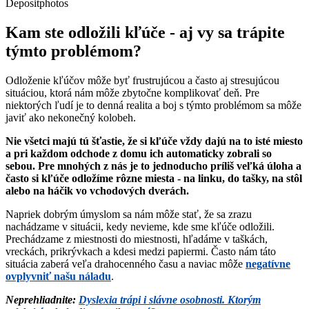
Depositphotos
Kam ste odložili kľúče - aj vy sa trápite
týmto problémom?
Odloženie kľúčov môže byť frustrujúcou a často aj stresujúcou
situáciou, ktorá nám môže zbytočne komplikovať deň. Pre
niektorých ľudí je to denná realita a boj s týmto problémom sa môže
javiť ako nekonečný kolobeh.
Nie všetci majú tú šťastie, že si kľúče vždy dajú na to isté miesto
a pri každom odchode z domu ich automaticky zobrali so
sebou. Pre mnohých z nás je to jednoducho príliš veľká úloha a
často si kľúče odložíme rôzne miesta - na linku, do tašky, na stôl
alebo na háčik vo vchodových dverách.
Napriek dobrým úmyslom sa nám môže stať, že sa zrazu
nachádzame v situácii, kedy nevieme, kde sme kľúče odložili.
Prechádzame z miestnosti do miestnosti, hľadáme v taškách,
vreckách, prikrývkach a kdesi medzi papiermi. Často nám táto
situácia zaberá veľa drahocenného času a naviac môže
negatívne
ovplyvniť našu náladu
.
Neprehliadnite:
Dyslexia trápi i slávne osobnosti. Ktorým