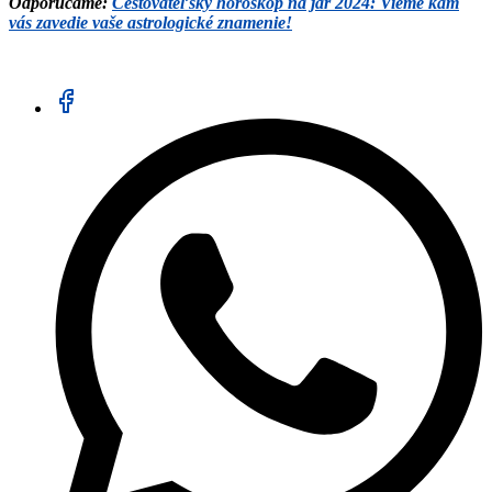
Odporúčame:
Cestovateľský horoskop na jar 2024: Vieme kam
vás zavedie vaše astrologické znamenie!