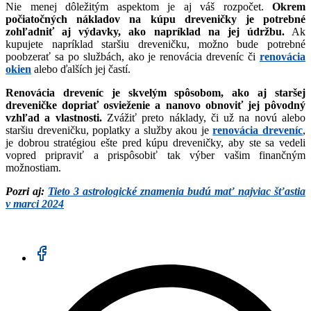
Nie menej dôležitým aspektom je aj váš rozpočet.
Okrem
počiatočných nákladov na kúpu dreveničky je potrebné
zohľadniť aj výdavky, ako napríklad na jej údržbu.
Ak
kupujete napríklad staršiu dreveničku, možno bude potrebné
poobzerať sa po službách, ako je renovácia dreveníc či
renovácia
okien
alebo ďalších jej častí.
Renovácia dreveníc je skvelým spôsobom, ako aj staršej
dreveničke dopriať osvieženie a nanovo obnoviť jej pôvodný
vzhľad a vlastnosti.
Zvážiť preto náklady, či už na novú alebo
staršiu dreveničku, poplatky a služby akou je
renovácia dreveníc
,
je dobrou stratégiou ešte pred kúpu dreveničky, aby ste sa vedeli
vopred pripraviť a prispôsobiť tak výber vašim finančným
možnostiam.
Pozri aj:
Tieto 3 astrologické znamenia budú mať najviac šťastia
v marci 2024