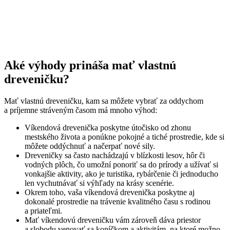
Aké výhody prináša mať vlastnú
dreveničku?
Mať vlastnú dreveničku, kam sa môžete vybrať za oddychom
a príjemne stráveným časom má mnoho výhod:
Víkendová drevenička poskytne útočisko od zhonu
mestského života a ponúkne pokojné a tiché prostredie, kde si
môžete oddýchnuť a načerpať nové sily.
Dreveničky sa často nachádzajú v blízkosti lesov, hôr či
vodných plôch, čo umožní ponoriť sa do prírody a užívať si
vonkajšie aktivity, ako je turistika, rybárčenie či jednoducho
len vychutnávať si výhľady na krásy scenérie.
Okrem toho, vaša víkendová drevenička poskytne aj
dokonalé prostredie na trávenie kvalitného času s rodinou
a priateľmi.
Mať víkendovú dreveničku vám zároveň dáva priestor
a slobodu venovať sa koníčkom a aktivitám, na ktoré možno