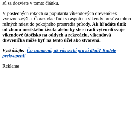
sú sa dozviete v tomto článku.
V posledných rokoch sa popularita víkendových dreveničiek
výrazne zvýšila. Čoraz viac ľudí sa aspoň na víkendy presúva mimo
rušných miest do pokojného prostredia prírody.
Ak hľadáte únik
od zhonu mestského života alebo by ste si radi vytvorili svoje
víkendové útočisko na oddych a rekreáciu, víkendová
drevenička môže byť na tento účel ako stvorená.
Vyskúšajte:
Čo znamená, ak vás svrbí pravá dlaň? Budete
prekvapení!
Reklama