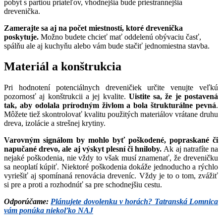
pobyt s partiou priateľov, vhodnejšia bude priestrannejšia
drevenička.
Zamerajte sa aj na počet miestností, ktoré drevenička
poskytuje.
Možno budete chcieť mať oddelenú obývaciu časť,
spálňu ale aj kuchyňu alebo vám bude stačiť jednomiestna stavba.
Materiál a konštrukcia
Pri hodnotení potenciálnych dreveničiek určite venujte veľkú
pozornosť aj konštrukcii a jej kvalite.
Uistite sa, že je postavená
tak, aby odolala prírodným živlom a bola štrukturálne pevná
.
Môžete tiež skontrolovať kvalitu použitých materiálov vrátane druhu
dreva, izolácie a strešnej krytiny.
Varovným signálom by mohlo byť poškodené, popraskané či
napučané drevo, ale aj výskyt plesní či hniloby.
Ak aj natrafíte na
nejaké poškodenia, nie vždy to však musí znamenať, že dreveničku
sa neoplatí kúpiť. Niektoré poškodenia dokáže jednoducho a rýchlo
vyriešiť aj spomínaná renovácia dreveníc. Vždy je to o tom, zvážiť
si pre a proti a rozhodnúť sa pre schodnejšiu cestu.
Odporúčame:
Plánujete dovolenku v horách? Tatranská Lomnica
vám ponúka niekoľko NAJ