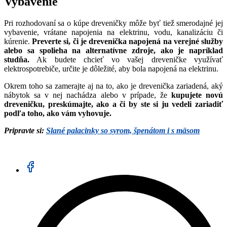
Vybavenie
Pri rozhodovaní sa o kúpe dreveničky môže byť tiež smerodajné jej
vybavenie, vrátane napojenia na elektrinu, vodu, kanalizáciu či
kúrenie.
Preverte si, či je drevenička napojená na verejné služby
alebo sa spolieha na alternatívne zdroje, ako je napríklad
studňa.
Ak budete chcieť vo vašej dreveničke využívať
elektrospotrebiče, určite je dôležité, aby bola napojená na elektrinu.
Okrem toho sa zamerajte aj na to, ako je drevenička zariadená, aký
nábytok sa v nej nachádza alebo v prípade, že
kupujete novú
dreveničku, preskúmajte, ako a či by ste si ju vedeli zariadiť
podľa toho, ako vám vyhovuje.
Pripravte si:
Slané palacinky so syrom, špenátom i s mäsom