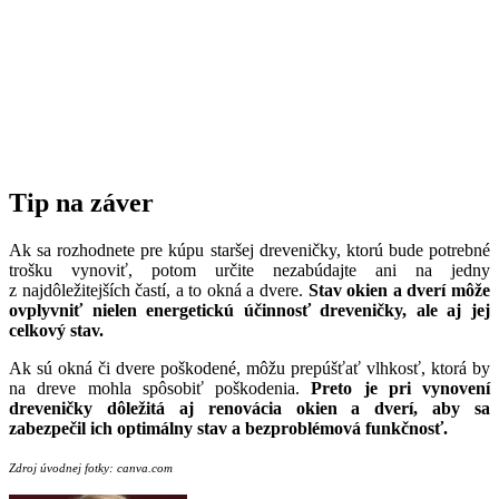
Tip na záver
Ak sa rozhodnete pre kúpu staršej dreveničky, ktorú bude potrebné
trošku vynoviť, potom určite nezabúdajte ani na jedny
z najdôležitejších častí, a to okná a dvere.
Stav okien a dverí môže
ovplyvniť nielen energetickú účinnosť dreveničky, ale aj jej
celkový stav.
Ak sú okná či dvere poškodené, môžu prepúšťať vlhkosť, ktorá by
na dreve mohla spôsobiť poškodenia.
Preto je pri vynovení
dreveničky dôležitá aj renovácia okien a dverí, aby sa
zabezpečil ich optimálny stav a bezproblémová funkčnosť.
Zdroj úvodnej fotky: canva.com