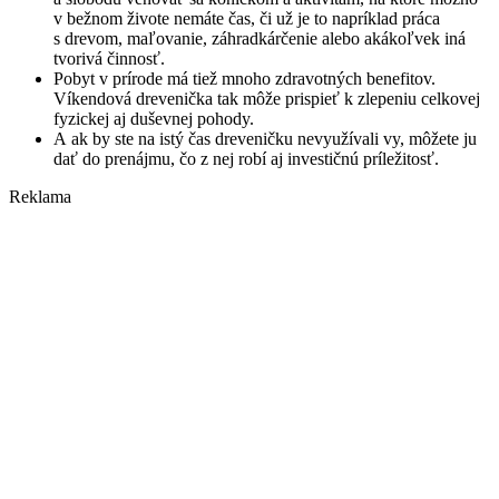
v bežnom živote nemáte čas, či už je to napríklad práca
s drevom, maľovanie, záhradkárčenie alebo akákoľvek iná
tvorivá činnosť.
Pobyt v prírode má tiež mnoho zdravotných benefitov.
Víkendová drevenička tak môže prispieť k zlepeniu celkovej
fyzickej aj duševnej pohody.
A ak by ste na istý čas dreveničku nevyužívali vy, môžete ju
dať do prenájmu, čo z nej robí aj investičnú príležitosť.
Reklama