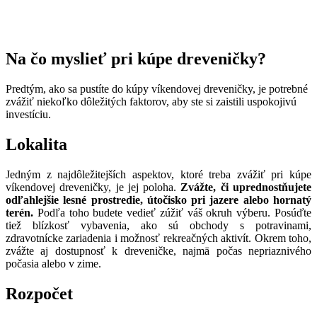
Na čo myslieť pri kúpe dreveničky?
Predtým, ako sa pustíte do kúpy víkendovej dreveničky, je potrebné
zvážiť niekoľko dôležitých faktorov, aby ste si zaistili uspokojivú
investíciu.
Lokalita
Jedným z najdôležitejších aspektov, ktoré treba zvážiť pri kúpe
víkendovej dreveničky, je jej poloha.
Zvážte, či uprednostňujete
odľahlejšie lesné prostredie, útočisko pri jazere alebo hornatý
terén.
Podľa toho budete vedieť zúžiť váš okruh výberu. Posúďte
tiež blízkosť vybavenia, ako sú obchody s potravinami,
zdravotnícke zariadenia i možnosť rekreačných aktivít. Okrem toho,
zvážte aj dostupnosť k dreveničke, najmä počas nepriaznivého
počasia alebo v zime.
Rozpočet