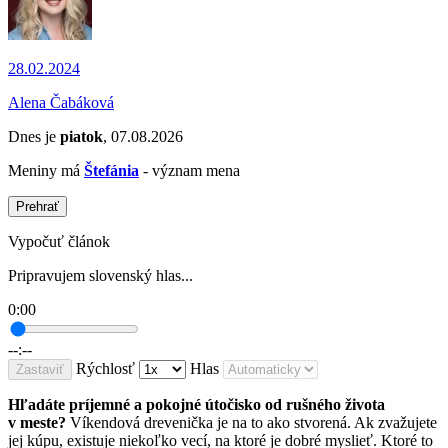
28.02.2024
Alena Čabáková
Dnes je
piatok
, 07.08.2026
Meniny má
Štefánia
- význam mena
Prehrať
Vypočuť článok
Pripravujem slovenský hlas...
0:00
--:--
Rýchlosť
Hlas
Zastaviť
Hľadáte príjemné a pokojné útočisko od rušného života
v meste?
Víkendová drevenička je na to ako stvorená. Ak zvažujete
jej kúpu, existuje niekoľko vecí, na ktoré je dobré myslieť. Ktoré to