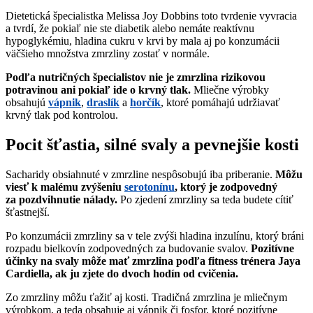
Dietetická špecialistka Melissa Joy Dobbins toto tvrdenie vyvracia
a tvrdí, že pokiaľ nie ste diabetik alebo nemáte reaktívnu
hypoglykémiu, hladina cukru v krvi by mala aj po konzumácii
väčšieho množstva zmrzliny zostať v normále.
Podľa nutričných špecialistov nie je zmrzlina rizikovou
potravinou ani pokiaľ ide o krvný tlak.
Mliečne výrobky
obsahujú
vápnik
,
draslík
a
horčík
, ktoré pomáhajú udržiavať
krvný tlak pod kontrolou.
Pocit šťastia, silné svaly a pevnejšie kosti
Sacharidy obsiahnuté v zmrzline nespôsobujú iba priberanie.
Môžu
viesť k malému zvýšeniu
serotonínu
, ktorý je zodpovedný
za pozdvihnutie nálady.
Po zjedení zmrzliny sa teda budete cítiť
šťastnejší.
Po konzumácii zmrzliny sa v tele zvýši hladina inzulínu, ktorý bráni
rozpadu bielkovín zodpovedných za budovanie svalov.
Pozitívne
účinky na svaly môže mať zmrzlina podľa fitness trénera Jaya
Cardiella, ak ju zjete do dvoch hodín od cvičenia.
Zo zmrzliny môžu ťažiť aj kosti. Tradičná zmrzlina je mliečnym
výrobkom, a teda obsahuje aj vápnik či fosfor, ktoré pozitívne