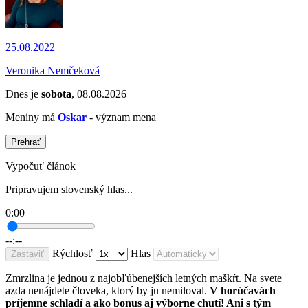
25.08.2022
Veronika Nemčeková
Dnes je
sobota
, 08.08.2026
Meniny má
Oskar
- význam mena
Prehrať
Vypočuť článok
Pripravujem slovenský hlas...
0:00
--:--
Rýchlosť
Hlas
Zastaviť
Zmrzlina je jednou z najobľúbenejších letných maškŕt. Na svete
azda nenájdete človeka, ktorý by ju nemiloval.
V horúčavách
príjemne schladí a ako bonus aj výborne chutí! Ani s tým