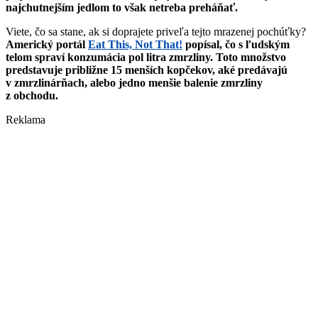
najchutnejším jedlom to však netreba preháňať.
Viete, čo sa stane, ak si doprajete priveľa tejto mrazenej pochúťky?
Americký portál
Eat This, Not That!
popísal, čo s ľudským
telom spraví konzumácia pol litra zmrzliny. Toto množstvo
predstavuje približne 15 menších kopčekov, aké predávajú
v zmrzlinárňach, alebo jedno menšie balenie zmrzliny
z obchodu.
Reklama