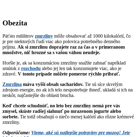
Obezita
Päťsto mililitrov
zmrzliny
môže obsahovať až 1000 kilokalórií, čo
je pre niektorých ľudí viac ako polovica potrebného denného
príjmu.
Ak si zmrzlinu doprajete raz za čas a v primeranom
množstve, nič hrozné sa s vašou váhou neudeje.
Horšie je, ak sa konzumáciou zmrzliny snažíte zahnať napríklad
smútok z
rozchodu
alebo jej len tak konzumujete viac, ako je
zdravé.
V tomto prípade môžete pomerne rýchlo pribrať.
Zmrzlina
máva vyšší obsah sacharidov.
Tie sú síce skvelým
zdrojom energie, no ak ich telo nespotrebuje ihneď, ukladá si ich na
neskôr, najčastejšie do oblasti brucha.
Keď chcete schudnúť, no leto bez zmrzliny nemá pre vás
zmysel, skúste radšej siahnuť po mrazenom jogurte alebo
sorbete.
Tie totiž obsahujú o niečo menej kalórií ako rôzne krémové
zmrzliny.
Odporúčame:
Vieme, aké sú najlepšie potraviny pre mozog! Jete