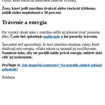
s tými, ktoré stavili na odtučnené mliečne výrobky.
Ženy, ktoré jedli zmrzlinu dvakrát alebo viackrát týždenne,
znížili riziko neplodnosti o 38 percent.
Trávenie a energia
Pre vysoký obsah tuku v zmrzline môže jej trávenie trvať pomerne
dlho.
Často tiež spôsobuje
nadúvanie
a iné poruchy trávenia.
Špecialisti tiež upozorňujú, že hoci zmrzlina obsahuje cukry, ktoré
dodávajú telu energiu, vďaka tukom sa spomalí jej uvoľňovanie.
Namiesto toho, aby ste pocítili náhly príval energie, môžete skôr
cítiť jej nedostatok.
Prečítajte si:
Jete bezpečné potraviny? Na pravidlo piatich sekúnd
zabudnite!
Reklama