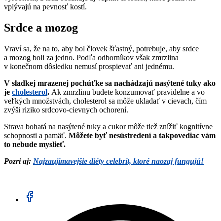
vplývajú na pevnosť kostí.
Srdce a mozog
Vraví sa, že na to, aby bol človek šťastný, potrebuje, aby srdce
a mozog boli za jedno. Podľa odborníkov však zmrzlina
v konečnom dôsledku nemusí prospievať ani jednému.
V sladkej mrazenej pochúťke sa nachádzajú nasýtené tuky ako
je
cholesterol
.
Ak zmrzlinu budete konzumovať pravidelne a vo
veľkých množstvách, cholesterol sa môže ukladať v cievach, čím
zvýši riziko srdcovo-cievnych ochorení.
Strava bohatá na nasýtené tuky a cukor môže tiež znížiť kognitívne
schopnosti a pamäť.
Môžete byť nesústredení a takpovediac vám
to nebude myslieť.
Pozri aj:
Najzaujímavejšie diéty celebrít, ktoré naozaj fungujú!