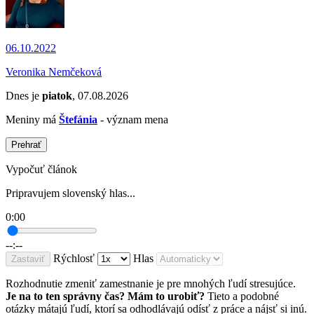
06.10.2022
Veronika Nemčeková
Dnes je
piatok
, 07.08.2026
Meniny má
Štefánia
- význam mena
Prehrať
Vypočuť článok
Pripravujem slovenský hlas...
0:00
--:--
Rýchlosť
Hlas
Zastaviť
Rozhodnutie zmeniť zamestnanie je pre mnohých ľudí stresujúce.
Je na to ten správny čas? Mám to urobiť?
Tieto a podobné
otázky mátajú ľudí, ktorí sa odhodlávajú odísť z práce a nájsť si inú.