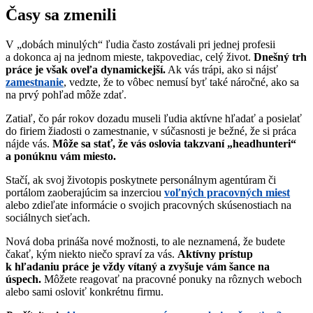
Časy sa zmenili
V „dobách minulých“ ľudia často zostávali pri jednej profesii
a dokonca aj na jednom mieste, takpovediac, celý život.
Dnešný trh
práce je však oveľa dynamickejší.
Ak vás trápi, ako si nájsť
zamestnanie
, vedzte, že to vôbec nemusí byť také náročné, ako sa
na prvý pohľad môže zdať.
Zatiaľ, čo pár rokov dozadu museli ľudia aktívne hľadať a posielať
do firiem žiadosti o zamestnanie, v súčasnosti je bežné, že si práca
nájde vás.
Môže sa stať, že vás oslovia takzvaní „headhunteri“
a ponúknu vám miesto.
Stačí, ak svoj
životopis poskytnete personálnym agentúram či
portálom zaoberajúcim sa inzerciou
voľných pracovných miest
alebo zdieľate informácie o svojich pracovných skúsenostiach na
sociálnych sieťach.
Nová doba prináša nové možnosti, to ale neznamená, že budete
čakať, kým niekto niečo spraví za vás.
Aktívny prístup
k hľadaniu práce je vždy vítaný a zvyšuje vám šance na
úspech.
Môžete reagovať na pracovné ponuky na rôznych weboch
alebo sami osloviť konkrétnu firmu.