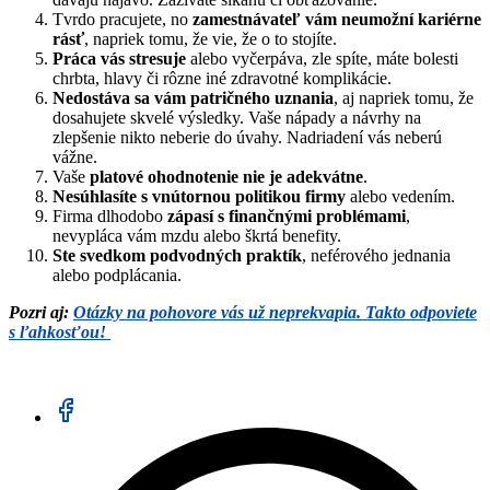
Tvrdo pracujete, no
zamestnávateľ vám neumožní kariérne
rásť
, napriek tomu, že vie, že o to stojíte.
Práca vás stresuje
alebo vyčerpáva, zle spíte, máte bolesti
chrbta, hlavy či rôzne iné zdravotné komplikácie.
Nedostáva sa vám patričného uznania
, aj napriek tomu, že
dosahujete skvelé výsledky. Vaše nápady a návrhy na
zlepšenie nikto neberie do úvahy. Nadriadení vás neberú
vážne.
Vaše
platové ohodnotenie nie je adekvátne
.
Nesúhlasíte s vnútornou politikou firmy
alebo vedením.
Firma dlhodobo
zápasí s finančnými problémami
,
nevypláca vám mzdu alebo škrtá benefity.
Ste svedkom podvodných praktík
, neférového jednania
alebo podplácania.
Pozri aj:
Otázky na pohovore vás už neprekvapia. Takto odpoviete
s ľahkosťou!