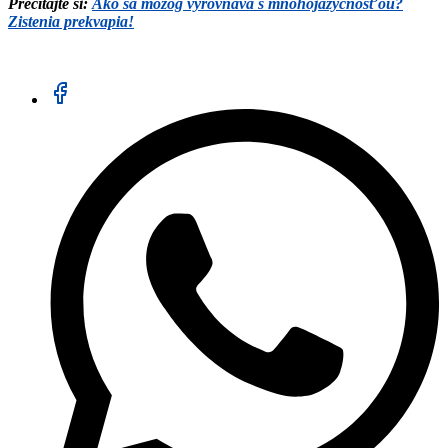
Prečítajte si:
Ako sa mozog vyrovnáva s mnohojazyčnosťou?
Zistenia prekvapia!