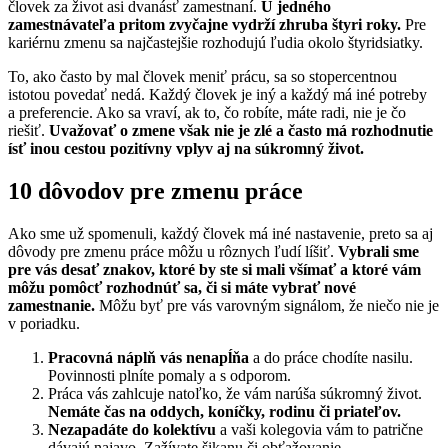
človek za život asi dvanásť zamestnaní.
U jedného
zamestnávateľa pritom zvyčajne vydrží zhruba štyri roky.
Pre
kariérnu zmenu sa najčastejšie rozhodujú ľudia okolo štyridsiatky.
To, ako často by mal človek meniť prácu, sa so stopercentnou
istotou povedať nedá. Každý človek je iný a každý má iné potreby
a preferencie. Ako sa vraví, ak to, čo robíte, máte radi, nie je čo
riešiť.
Uvažovať o zmene však nie je zlé a často má rozhodnutie
ísť inou cestou pozitívny vplyv aj na súkromný život.
10 dôvodov pre zmenu práce
Ako sme už spomenuli, každý človek má iné nastavenie, preto sa aj
dôvody pre zmenu práce môžu u rôznych ľudí líšiť.
Vybrali sme
pre vás desať znakov, ktoré by ste si mali všímať a ktoré vám
môžu pomôcť rozhodnúť sa, či si máte vybrať nové
zamestnanie.
Môžu byť pre vás varovným signálom, že niečo nie je
v poriadku.
Pracovná náplň vás nenapĺňa
a do práce chodíte nasilu.
Povinnosti plníte pomaly a s odporom.
Práca vás zahlcuje natoľko, že vám narúša súkromný život.
Nemáte čas na oddych, koníčky, rodinu či priateľov.
Nezapadáte do kolektívu
a vaši kolegovia vám to patrične
dávajú najavo. Zažívate šikanu či obťažovanie.