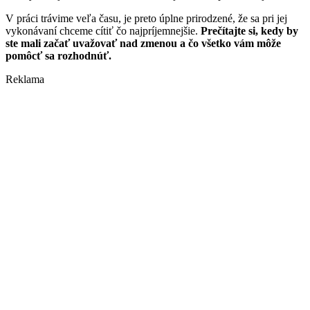
V práci trávime veľa času, je preto úplne prirodzené, že sa pri jej
vykonávaní chceme cítiť čo najpríjemnejšie.
Prečítajte si, kedy by
ste mali začať uvažovať nad zmenou a čo všetko vám môže
pomôcť sa rozhodnúť.
Reklama