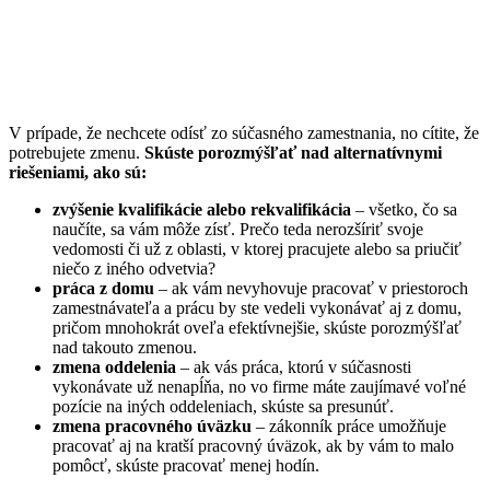
V prípade, že nechcete odísť zo súčasného zamestnania, no cítite, že
potrebujete zmenu.
Skúste porozmýšľať nad alternatívnymi
riešeniami, ako sú:
zvýšenie kvalifikácie alebo rekvalifikácia
– všetko, čo sa
naučíte, sa vám môže zísť. Prečo teda nerozšíriť svoje
vedomosti či už z oblasti, v ktorej pracujete alebo sa priučiť
niečo z iného odvetvia?
práca z domu
– ak vám nevyhovuje pracovať v priestoroch
zamestnávateľa a prácu by ste vedeli vykonávať aj z domu,
pričom mnohokrát oveľa efektívnejšie, skúste porozmýšľať
nad takouto zmenou.
zmena oddelenia
– ak vás práca, ktorú v súčasnosti
vykonávate už nenapĺňa, no vo firme máte zaujímavé voľné
pozície na iných oddeleniach, skúste sa presunúť.
zmena pracovného úväzku
– zákonník práce umožňuje
pracovať aj na kratší pracovný úväzok, ak by vám to malo
pomôcť, skúste pracovať menej hodín.