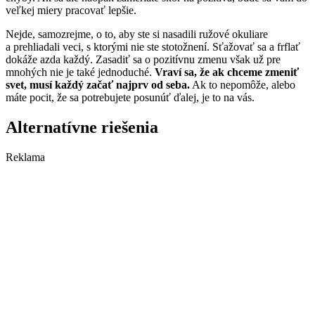
veľkej miery pracovať lepšie.
Nejde, samozrejme, o to, aby ste si nasadili ružové okuliare
a prehliadali veci, s ktorými nie ste stotožnení. Sťažovať sa a frflať
dokáže azda každý. Zasadiť sa o pozitívnu zmenu však už pre
mnohých nie je také jednoduché.
Vraví sa, že ak chceme zmeniť
svet, musí každý začať najprv od seba.
Ak to nepomôže, alebo
máte pocit, že sa potrebujete posunúť ďalej, je to na vás.
Alternatívne riešenia
Reklama