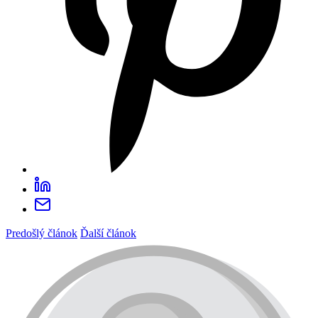
Predošlý článok
Ďalší článok