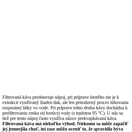
Filtrovaná káva predstavuje nápoj, pri príprave ktorého nie je k
extrakcii využívaný žiaden tlak, ale len prirodzený proces lúhovania
rozpustnej látky vo vode. Pri príprave tohto druhu kávy dochádza k
prefiltrovaniu zrnka od horúcej vody (s teplotou 95 °C). U nás sa
tiež pre tento nápoj často využíva názov prekvapkávaná káva.
Filtrovaná káva má niekoľko výhod. Niekomu sa môže zapáčiť
jej jemnejšia chuť, iní zase môžu oceniť to, že spravidla býva