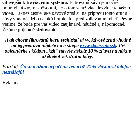
citlivejšia k tráviacemu systému.
Filtrovanú kávu je možné
pripraviť rôznymi spôsobmi, no o tom sa už viac dozviete v našom
videu. Taktiež zistíte, aké kávové zrná sú na prípravu tohto druhu
kávy vhodné alebo na akú hrúbku ich pred zalievaním mlieť. Pevne
veríme, že bude pre vás video zaujímavé, náučné aj nápomocné.
Želáme príjemné sledovanie!
A ak chcete filtrovanú kávu vyskúšať aj vy, kávové zrná vhodné
na jej prípravu nájdete na e-shope
www.zlatezrnko.sk
. Pri
objednávke s kódom „kzk" navyše získate 10 % zľavu na nákup
akéhokoľvek druhu kávy.
Pozri aj:
Čo sa mužom nepáči na ženách? Tieto vlastnosti údajne
neznášajú!
Reklama