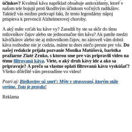
účinkov?
Kvalitná káva napríklad obsahuje antioxidanty, ktoré v
našom tele bojujú proti škodlivým účinkom voľných radikálov.
Taktiež vás možno prekvapí fakt, že tento legendárny nápoj
prispieva k prevencii Alzheimerovej choroby.
A aký máte vzťah ku káve vy? Zaradili by ste sa skôr do tímu
milovníkov čajov alebo ste jednoznačne tím káva? Ak patríte medzi
kávičkárov alebo ste aj milovníkom čajov, no zároveň vám dobrá
káva rozhodne nie je cudzia, máme tu dnes niečo presne pre vás.
Do
našej redakcie prijala pozvanie Monika Matúšová, baristka
pražiarne Zlaté Zrnko, s ktorou sme pre vás pripravili video na
tému
filtrovaná káva
. Viete, o aký druh kávy ide a ako sa
pripravuje? A prečo sa vlastne oplatí filtrovanú kávu vyskúšať?
Všetko dôležité vám prezradíme vo videu!
Pozri aj:
Bielkoviny sú smrť: Mýty v stravovaní, ktorým stále
veríme. Toto je pravda!
Reklama