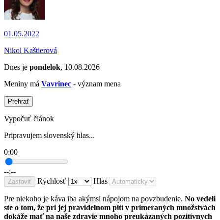
01.05.2022
Nikol Kaštierová
Dnes je
pondelok
, 10.08.2026
Meniny má
Vavrinec
- význam mena
Prehrať
Vypočuť článok
Pripravujem slovenský hlas...
0:00
--:--
Rýchlosť
Hlas
Zastaviť
Pre niekoho je káva iba akýmsi nápojom na povzbudenie.
No vedeli
ste o tom, že pri jej pravidelnom pití v primeraných množstvách
dokáže mať na naše zdravie mnoho preukázaných pozitívnych